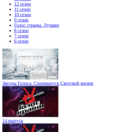
12 сезон
11 сезон
10 сезон
9 сезон
Голос страны. Лучшее
8 сезон
7 сезон
6 сезон
Звезды Голоса. Спецвыпуск Светской жизни
14 выпуск