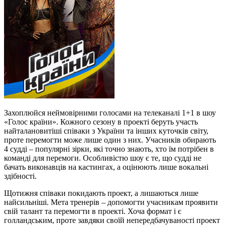
Захоплюйся неймовірними голосами на телеканалі 1+1 в шоу
«Голос країни». Кожного сезону в проекті беруть участь
найталановитіші співаки з України та інших куточків світу,
проте перемогти може лише один з них. Учасників обирають
4 судді – популярні зірки, які точно знають, хто їм потрібен в
команді для перемоги. Особливістю шоу є те, що судді не
бачать виконавців на кастингах, а оцінюють лише вокальні
здібності.
Щотижня співаки покидають проект, а лишаються лише
найсильніші. Мета тренерів – допомогти учасникам проявити
свій талант та перемогти в проекті. Хоча формат і є
голландським, проте завдяки своїй непередбачуваності проект