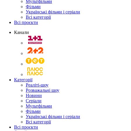
Мультфільми
Фільми
Українські фільми і серіали
Всі категорії
Всі проєкти
Канали
Категорії
Реаліті-шоу
Розважальні шоу
Новини
Серіали
Мультфільми
Фільми
Українські фільми і серіали
Всі категорії
Всі проєкти