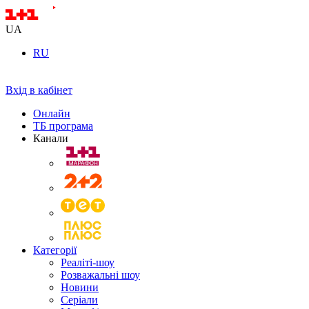
UA
RU
Вхід в кабінет
Онлайн
ТБ програма
Канали
Категорії
Реаліті-шоу
Розважальні шоу
Новини
Серіали