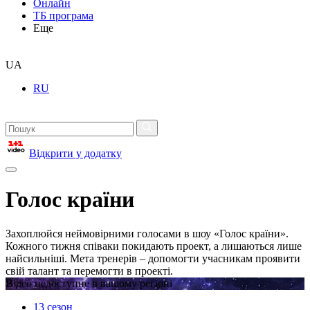
Онлайн
ТБ програма
Еще
UA
RU
Відкрити у додатку
Голос країни
Захоплюйся неймовірними голосами в шоу «Голос країни».
Кожного тижня співаки покидають проект, а лишаються лише
найсильніші. Мета тренерів – допомогти учасникам проявити
свій талант та перемогти в проекті.
Відео недоступне в вашому регіоні
13 сезон