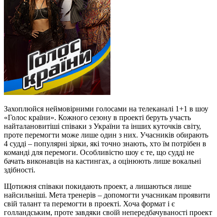
Захоплюйся неймовірними голосами на телеканалі 1+1 в шоу
«Голос країни». Кожного сезону в проекті беруть участь
найталановитіші співаки з України та інших куточків світу,
проте перемогти може лише один з них. Учасників обирають
4 судді – популярні зірки, які точно знають, хто їм потрібен в
команді для перемоги. Особливістю шоу є те, що судді не
бачать виконавців на кастингах, а оцінюють лише вокальні
здібності.
Щотижня співаки покидають проект, а лишаються лише
найсильніші. Мета тренерів – допомогти учасникам проявити
свій талант та перемогти в проекті. Хоча формат і є
голландським, проте завдяки своїй непередбачуваності проект