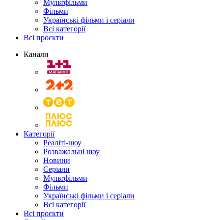
Мультфільми
Фільми
Українські фільми і серіали
Всі категорії
Всі проєкти
Канали
Категорії
Реаліті-шоу
Розважальні шоу
Новини
Серіали
Мультфільми
Фільми
Українські фільми і серіали
Всі категорії
Всі проєкти