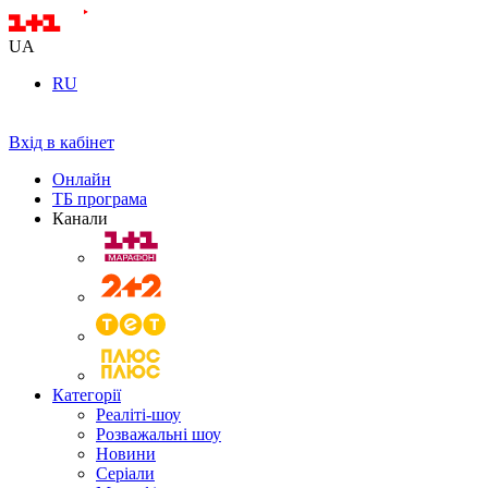
UA
RU
Вхід в кабінет
Онлайн
ТБ програма
Канали
Категорії
Реаліті-шоу
Розважальні шоу
Новини
Серіали