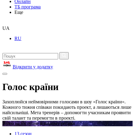
Онлайн
ТБ програма
Еще
UA
RU
Відкрити у додатку
Голос країни
Захоплюйся неймовірними голосами в шоу «Голос країни».
Кожного тижня співаки покидають проект, а лишаються лише
найсильніші. Мета тренерів – допомогти учасникам проявити
свій талант та перемогти в проекті.
Відео недоступне в вашому регіоні
13 сезон