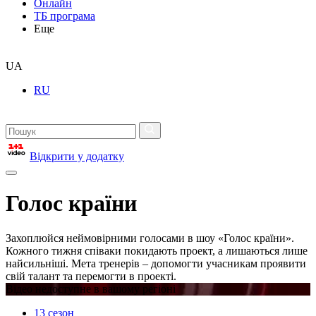
Онлайн
ТБ програма
Еще
UA
RU
Відкрити у додатку
Голос країни
Захоплюйся неймовірними голосами в шоу «Голос країни».
Кожного тижня співаки покидають проект, а лишаються лише
найсильніші. Мета тренерів – допомогти учасникам проявити
свій талант та перемогти в проекті.
Відео недоступне в вашому регіоні
13 сезон