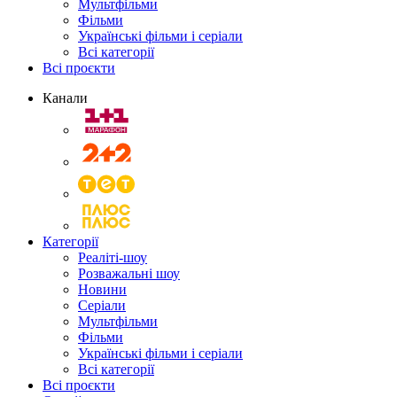
Мультфільми
Фільми
Українські фільми і серіали
Всі категорії
Всі проєкти
Канали
Категорії
Реаліті-шоу
Розважальні шоу
Новини
Серіали
Мультфільми
Фільми
Українські фільми і серіали
Всі категорії
Всі проєкти