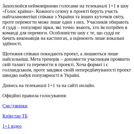
Захоплюйся неймовірними голосами на телеканалі 1+1 в шоу
«Голос країни». Кожного сезону в проекті беруть участь
найталановитіші співаки з України та інших куточків світу,
проте перемогти може лише один з них. Учасників обирають
4 судді – популярні зірки, які точно знають, хто їм потрібен в
команді для перемоги. Особливістю шоу є те, що судді не
бачать виконавців на кастингах, а оцінюють лише вокальні
здібності.
Щотижня співаки покидають проект, а лишаються лише
найсильніші. Мета тренерів – допомогти учасникам проявити
свій талант та перемогти в проекті. Хоча формат і є
голландським, проте завдяки своїй непередбачуваності проект
швидко набув популярності в Україні.
Дивись на телеканалі 1+1 та на сайті онлайн.
Офіційні правила голосування:
Смс/дзвінки
Київстар ТБ
1+1 відео