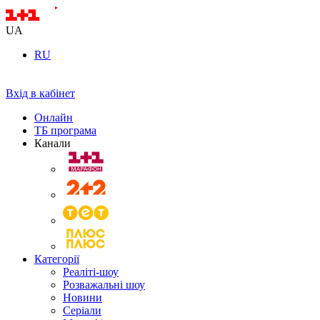
UA
RU
Вхід в кабінет
Онлайн
ТБ програма
Канали
Категорії
Реаліті-шоу
Розважальні шоу
Новини
Серіали