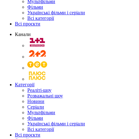
Мультфільми
Фільми
Українські фільми і серіали
Всі категорії
Всі проєкти
Канали
Категорії
Реаліті-шоу
Розважальні шоу
Новини
Серіали
Мультфільми
Фільми
Українські фільми і серіали
Всі категорії
Всі проєкти