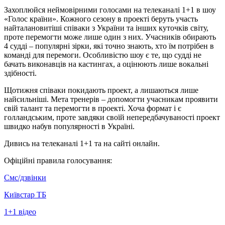
Захоплюйся неймовірними голосами на телеканалі 1+1 в шоу
«Голос країни». Кожного сезону в проекті беруть участь
найталановитіші співаки з України та інших куточків світу,
проте перемогти може лише один з них. Учасників обирають
4 судді – популярні зірки, які точно знають, хто їм потрібен в
команді для перемоги. Особливістю шоу є те, що судді не
бачать виконавців на кастингах, а оцінюють лише вокальні
здібності.
Щотижня співаки покидають проект, а лишаються лише
найсильніші. Мета тренерів – допомогти учасникам проявити
свій талант та перемогти в проекті. Хоча формат і є
голландським, проте завдяки своїй непередбачуваності проект
швидко набув популярності в Україні.
Дивись на телеканалі 1+1 та на сайті онлайн.
Офіційні правила голосування:
Смс/дзвінки
Київстар ТБ
1+1 відео