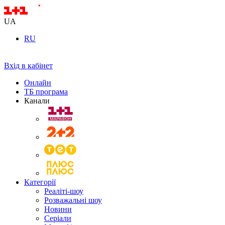
UA
RU
Вхід в кабінет
Онлайн
ТБ програма
Канали
Категорії
Реаліті-шоу
Розважальні шоу
Новини
Серіали