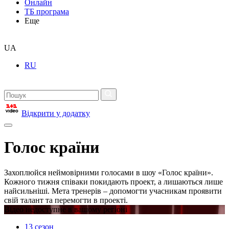
Онлайн
ТБ програма
Еще
UA
RU
Відкрити у додатку
Голос країни
Захоплюйся неймовірними голосами в шоу «Голос країни».
Кожного тижня співаки покидають проект, а лишаються лише
найсильніші. Мета тренерів – допомогти учасникам проявити
свій талант та перемогти в проекті.
Відео недоступне в вашому регіоні
13 сезон