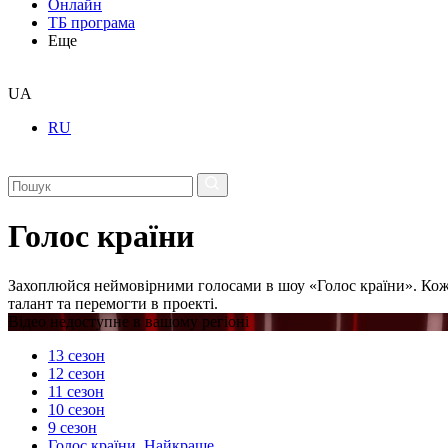
Онлайн
ТБ програма
Еще
UA
RU
Голос країни
Захоплюйся неймовірними голосами в шоу «Голос країни». Кож
талант та перемогти в проекті.
Відео недоступне в вашому регіоні
13 сезон
12 сезон
11 сезон
10 сезон
9 сезон
Голос країни. Найкраще