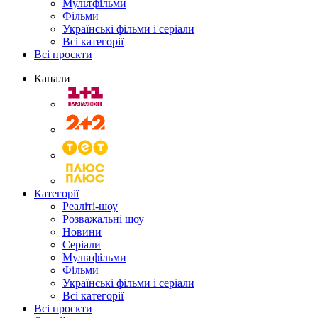
Мультфільми
Фільми
Українські фільми і серіали
Всі категорії
Всі проєкти
Канали
Категорії
Реаліті-шоу
Розважальні шоу
Новини
Серіали
Мультфільми
Фільми
Українські фільми і серіали
Всі категорії
Всі проєкти