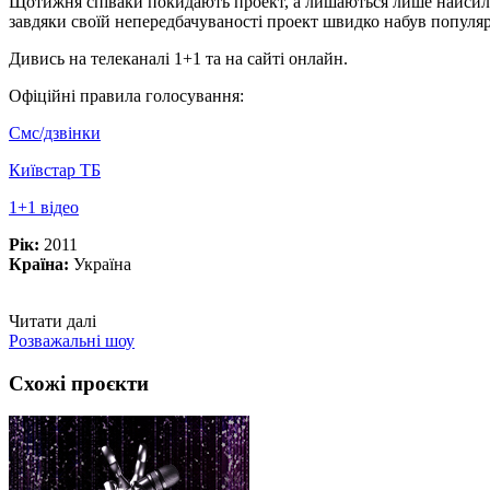
Щотижня співаки покидають проект, а лишаються лише найсильн
завдяки своїй непередбачуваності проект швидко набув популярн
Дивись на телеканалі 1+1 та на сайті онлайн.
Офіційні правила голосування:
Смс/дзвінки
Київстар ТБ
1+1 відео
Рік:
2011
Країна:
Україна
Читати далі
Розважальні шоу
Схожі проєкти