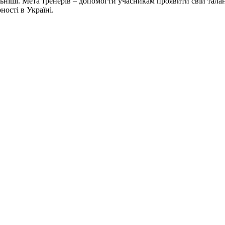
іші. Мета тренерів – допомогти учасникам проявити свій талант
ості в Україні.