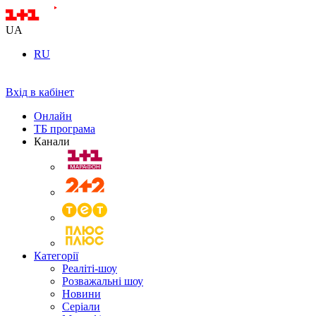
UA
RU
Вхід в кабінет
Онлайн
ТБ програма
Канали
Категорії
Реаліті-шоу
Розважальні шоу
Новини
Серіали