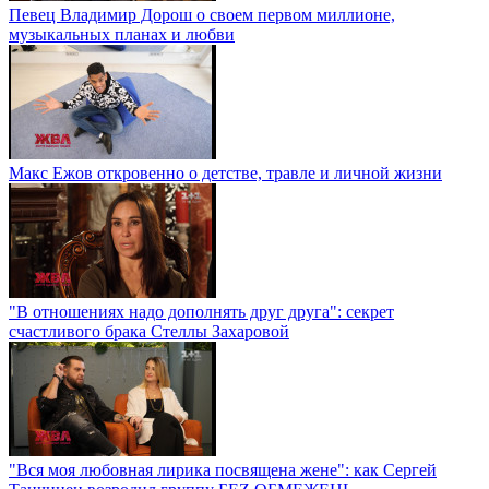
Певец Владимир Дорош о своем первом миллионе,
музыкальных планах и любви
Макс Ежов откровенно о детстве, травле и личной жизни
"В отношениях надо дополнять друг друга": секрет
счастливого брака Стеллы Захаровой
"Вся моя любовная лирика посвящена жене": как Сергей