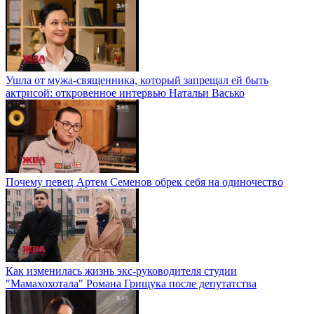
Ушла от мужа-священника, который запрещал ей быть
актрисой: откровенное интервью Натальи Васько
Почему певец Артем Семенов обрек себя на одиночество
Как изменилась жизнь экс-руководителя студии
"Мамахохотала" Романа Грищука после депутатства