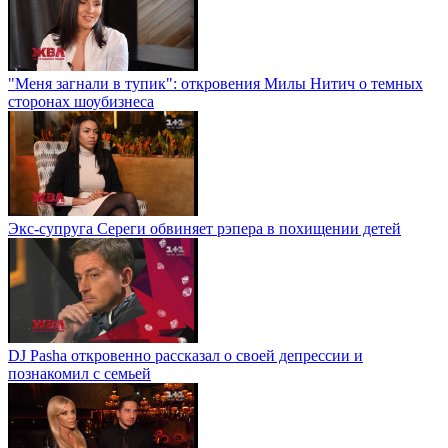
"Меня загнали в тупик": откровения Милы Нитич о темных
сторонах шоубизнеса
Экс-супруга Сереги обвиняет рэпера в похищении детей
DJ Pasha откровенно рассказал о своей депрессии и
познакомил с семьей