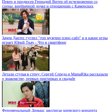
Певец и продюсер Геннадий Витер об исчезновении со
сцены, внебрачной дочке и отношениях с Каменских
Зачем Дантес гуглил "топ мужчин плюс-сайз" и в какие игры
играет Юрий Ткач – Что в смартфоне
Летали стулья в стену: Сергей Середа и MamaRika рассказали
о знакомстве, первых притирках и свадьбе
Феноменальный Димаш: закулисье киевского концерта