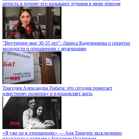
артиста и почему его называют лучшим в мире певцом
"Внутренне мне 30-35 лет": Лариса Кадочникова о секретах
молодости и отношениях с мужчинами
Трагедия Александра Пабата: что сегодня помогает
известному политику и вдохновляет жить
«Я уже не в отношениях» — Аня Тринчер эксклюзивно
рассказала о разрыве с Богданом Осадчуком