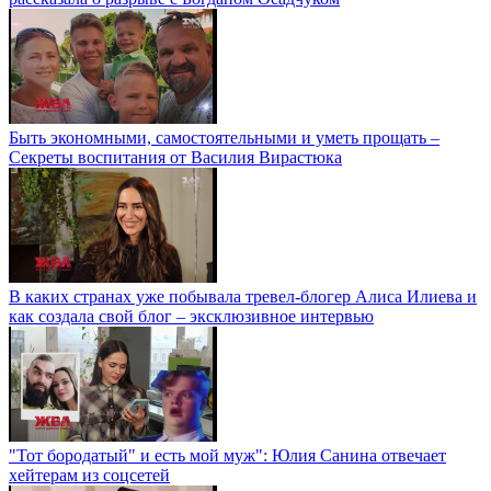
Быть экономными, самостоятельными и уметь прощать –
Секреты воспитания от Василия Вирастюка
В каких странах уже побывала тревел-блогер Алиса Илиева и
как создала свой блог – эксклюзивное интервью
"Тот бородатый" и есть мой муж": Юлия Санина отвечает
хейтерам из соцсетей