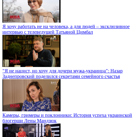
Я хочу работать не на человека, а для людей – эксклюзивное
интервью с телеведущей Татьяной Цимбал
"Я не нацист, но хочу для дочери мужа-украинца": Назар
Заднепровский поделился секретами семейного счастья
Камеры, гримеры и поклонники: История успеха украинской
блогерши Лены Мандзюк