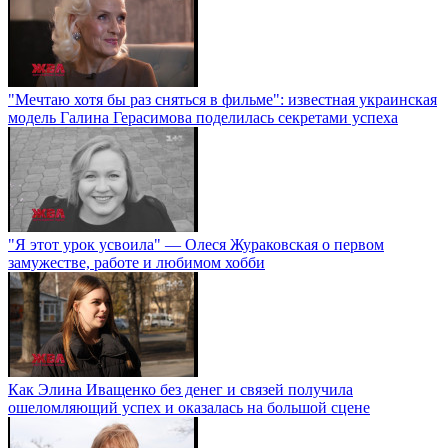
"Мечтаю хотя бы раз сняться в фильме": известная украинская
модель Галина Герасимова поделилась секретами успеха
"Я этот урок усвоила" — Олеся Жураковская о первом
замужестве, работе и любимом хобби
Как Элина Иващенко без денег и связей получила
ошеломляющий успех и оказалась на большой сцене