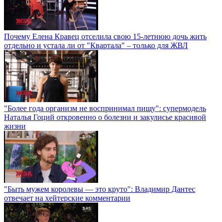
Почему Елена Кравец отселила свою 15-летнюю дочь жить
отдельно и устала ли от "Квартала" – только для ЖВЛ
"Более года организм не воспринимал пищу": супермодель
Наталья Гоций откровенно о болезни и закулисье красивой
жизни
"Быть мужем королевы — это круто": Владимир Дантес
отвечает на хейтерские комментарии