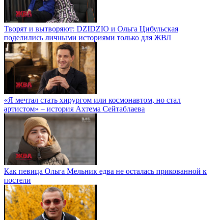
Творят и вытворяют: DZIDZIO и Ольга Цибульская
поделились личными историями только для ЖВЛ
«Я мечтал стать хирургом или космонавтом, но стал
артистом» – история Ахтема Сейтаблаева
Как певица Ольга Мельник едва не осталась прикованной к
постели