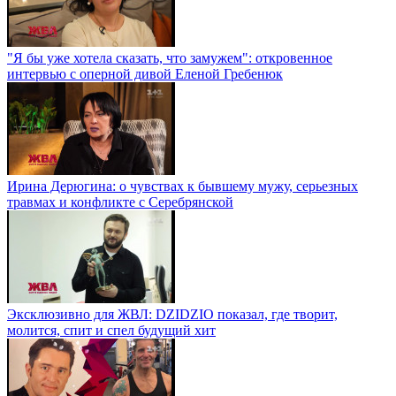
"Я бы уже хотела сказать, что замужем": откровенное
интервью с оперной дивой Еленой Гребенюк
Ирина Дерюгина: о чувствах к бывшему мужу, серьезных
травмах и конфликте с Серебрянской
Эксклюзивно для ЖВЛ: DZIDZIO показал, где творит,
молится, спит и спел будущий хит