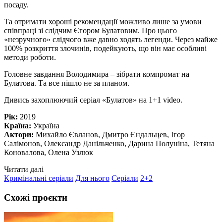
посаду.
Та отримати хороші рекомендації можливо лише за умови
співпраці зі слідчим Єгором Булатовим. Про цього
«незручного» слідчого вже давно ходять легенди. Через майже
100% розкриття злочинів, подейкують, що він має особливі
методи роботи.
Головне завдання Володимира – зібрати компромат на
Булатова. Та все пішло не за планом.
Дивись захоплюючий серіал «Булатов» на 1+1 video.
Рік:
2019
Країна:
Україна
Актори:
Михайло Євланов, Дмитро Єндальцев, Ігор
Салімонов, Олександр Данільченко, Дарина Полуніна, Тетяна
Коновалова, Олена Узлюк
Читати далі
Кримінальні серіали
Для нього
Серіали
2+2
Схожі проєкти