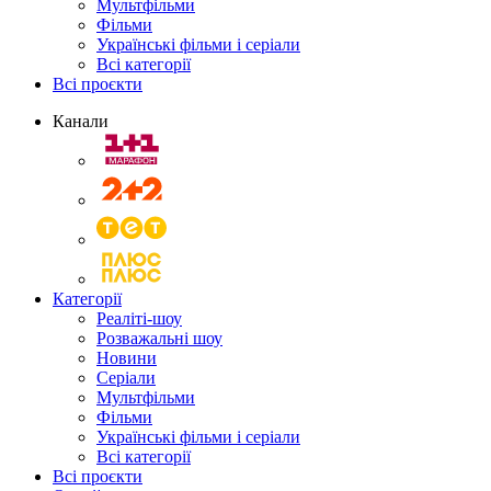
Мультфільми
Фільми
Українські фільми і серіали
Всі категорії
Всі проєкти
Канали
Категорії
Реаліті-шоу
Розважальні шоу
Новини
Серіали
Мультфільми
Фільми
Українські фільми і серіали
Всі категорії
Всі проєкти