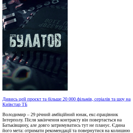
Дивись цей проєкт та більше 20 000 фільмів, серіалів та шоу на
Київстар ТБ
Володимир – 29 річний амбіційний юнак, екс-працівник
Інтерполу. Після закінчення контракту він повертається на
Батьківщину, але довго затримуватись тут не планує. Єдина
його мета: отримати рекомендації та повернутися на колишню