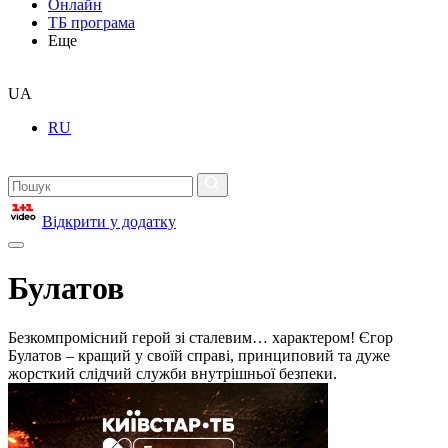
Онлайн
ТБ програма
Еще
UA
RU
Відкрити у додатку
Булатов
Безкомпромісний герой зі сталевим… характером! Єгор
Булатов – кращий у своїй справі, принциповий та дуже
жорсткий слідчий служби внутрішньої безпеки.