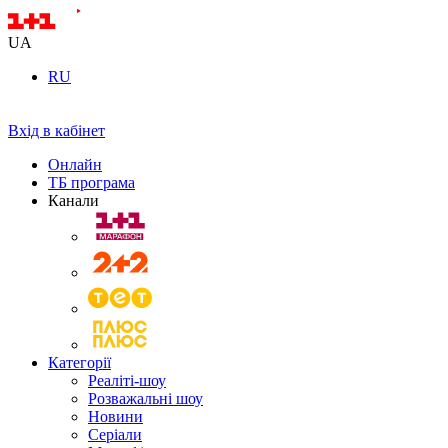
UA
RU
Вхід в кабінет
Онлайн
ТБ програма
Канали
Категорії
Реаліті-шоу
Розважальні шоу
Новини
Серіали