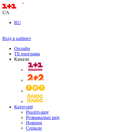
UA
RU
Вхід в кабінет
Онлайн
ТБ програма
Канали
Категорії
Реаліті-шоу
Розважальні шоу
Новини
Серіали