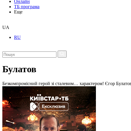
Онлайн
ТБ програма
Еще
UA
RU
Булатов
Безкомпромісний герой зі сталевим… характером! Єгор Булатов