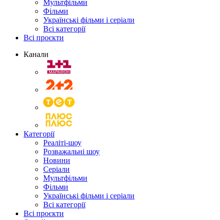
Мультфільми
Фільми
Українські фільми і серіали
Всі категорії
Всі проєкти
Канали
Категорії
Реаліті-шоу
Розважальні шоу
Новини
Серіали
Мультфільми
Фільми
Українські фільми і серіали
Всі категорії
Всі проєкти