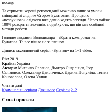
посаду.
Та отримати хороші рекомендації можливо лише за умови
співпраці зі слідчим Єгором Булатовим. Про цього
«незручного» слідчого вже давно ходять легенди. Через майже
100% розкриття злочинів, подейкують, що він має особливі
методи роботи.
Головне завдання Володимира – зібрати компромат на
Булатова. Та все пішло не за планом.
Дивись захоплюючий серіал «Булатов» на 1+1 video.
Рік:
2019
Країна:
Україна
Актори:
Михайло Євланов, Дмитро Єндальцев, Ігор
Салімонов, Олександр Данільченко, Дарина Полуніна, Тетяна
Коновалова, Олена Узлюк
Читати далі
Кримінальні серіали
Для нього
Серіали
2+2
Схожі проєкти