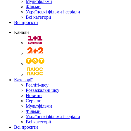
Мультфільми
Фільми
Українські фільми і серіали
Всі категорії
Всі проєкти
Канали
Категорії
Реаліті-шоу
Розважальні шоу
Новини
Серіали
Мультфільми
Фільми
Українські фільми і серіали
Всі категорії
Всі проєкти