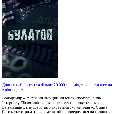
Дивись цей проєкт та більше 20 000 фільмів, серіалів та шоу на
Київстар ТБ
Володимир – 29 річний амбіційний юнак, екс-працівник
Інтерполу. Після закінчення контракту він повертається на
Батьківщину, але довго затримуватись тут не планує. Єдина
його мета: отримати рекомендації та повернутися на колишню