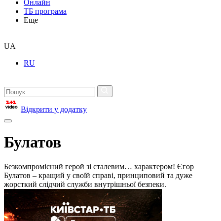
Онлайн
ТБ програма
Еще
UA
RU
Відкрити у додатку
Булатов
Безкомпромісний герой зі сталевим… характером! Єгор
Булатов – кращий у своїй справі, принциповий та дуже
жорсткий слідчий служби внутрішньої безпеки.