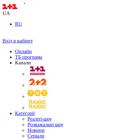
UA
RU
Вхід в кабінет
Онлайн
ТБ програма
Канали
Категорії
Реаліті-шоу
Розважальні шоу
Новини
Серіали