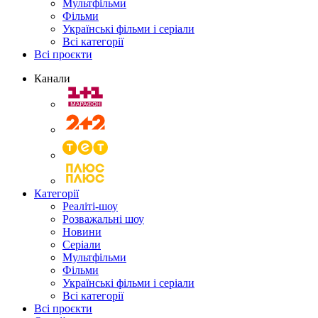
Мультфільми
Фільми
Українські фільми і серіали
Всі категорії
Всі проєкти
Канали
Категорії
Реаліті-шоу
Розважальні шоу
Новини
Серіали
Мультфільми
Фільми
Українські фільми і серіали
Всі категорії
Всі проєкти