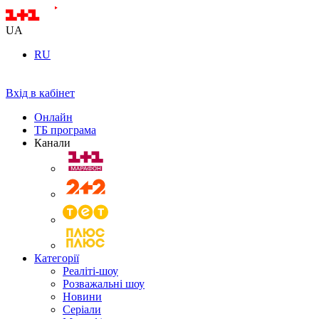
UA
RU
Вхід в кабінет
Онлайн
ТБ програма
Канали
Категорії
Реаліті-шоу
Розважальні шоу
Новини
Серіали