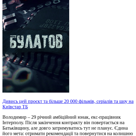
Дивись цей проєкт та більше 20 000 фільмів, серіалів та шоу на
Київстар ТБ
Володимир – 29 річний амбіційний юнак, екс-працівник
Інтерполу. Після закінчення контракту він повертається на
Батьківщину, але довго затримуватись тут не планує. Єдина
його мета: отримати рекомендації та повернутися на колишню