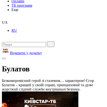
Онлайн
ТБ програма
Еще
UA
RU
Відкрити у додатку
Булатов
Безкомпромісний герой зі сталевим… характером! Єгор
Булатов – кращий у своїй справі, принциповий та дуже
жорсткий слідчий служби внутрішньої безпеки.