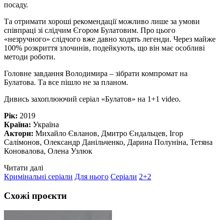
посаду.
Та отримати хороші рекомендації можливо лише за умови
співпраці зі слідчим Єгором Булатовим. Про цього
«незручного» слідчого вже давно ходять легенди. Через майже
100% розкриття злочинів, подейкують, що він має особливі
методи роботи.
Головне завдання Володимира – зібрати компромат на
Булатова. Та все пішло не за планом.
Дивись захоплюючий серіал «Булатов» на 1+1 video.
Рік:
2019
Країна:
Україна
Актори:
Михайло Євланов, Дмитро Єндальцев, Ігор
Салімонов, Олександр Данільченко, Дарина Полуніна, Тетяна
Коновалова, Олена Узлюк
Читати далі
Кримінальні серіали
Для нього
Серіали
2+2
Схожі проєкти