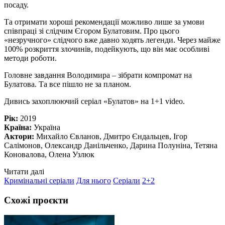
посаду.
Та отримати хороші рекомендації можливо лише за умови
співпраці зі слідчим Єгором Булатовим. Про цього
«незручного» слідчого вже давно ходять легенди. Через майже
100% розкриття злочинів, подейкують, що він має особливі
методи роботи.
Головне завдання Володимира – зібрати компромат на
Булатова. Та все пішло не за планом.
Дивись захоплюючий серіал «Булатов» на 1+1 video.
Рік:
2019
Країна:
Україна
Актори:
Михайло Євланов, Дмитро Єндальцев, Ігор
Салімонов, Олександр Данільченко, Дарина Полуніна, Тетяна
Коновалова, Олена Узлюк
Читати далі
Кримінальні серіали
Для нього
Серіали
2+2
Схожі проєкти