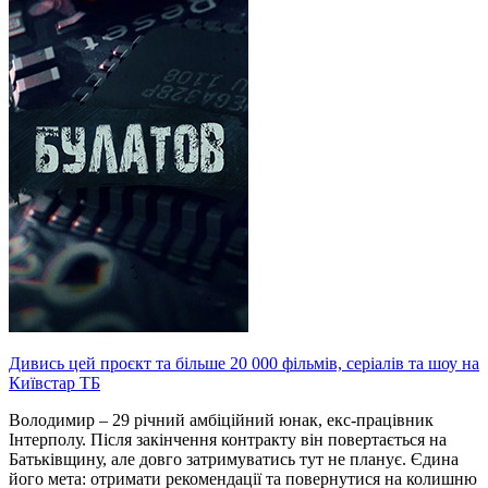
Дивись цей проєкт та більше 20 000 фільмів, серіалів та шоу на
Київстар ТБ
Володимир – 29 річний амбіційний юнак, екс-працівник
Інтерполу. Після закінчення контракту він повертається на
Батьківщину, але довго затримуватись тут не планує. Єдина
його мета: отримати рекомендації та повернутися на колишню