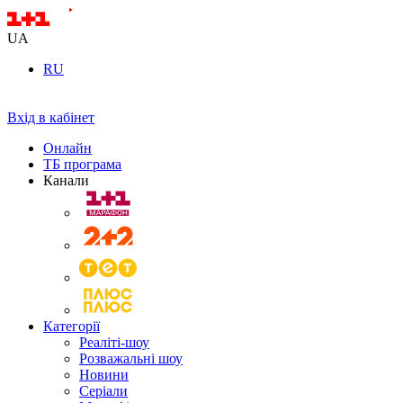
UA
RU
Вхід в кабінет
Онлайн
ТБ програма
Канали
Категорії
Реаліті-шоу
Розважальні шоу
Новини
Серіали