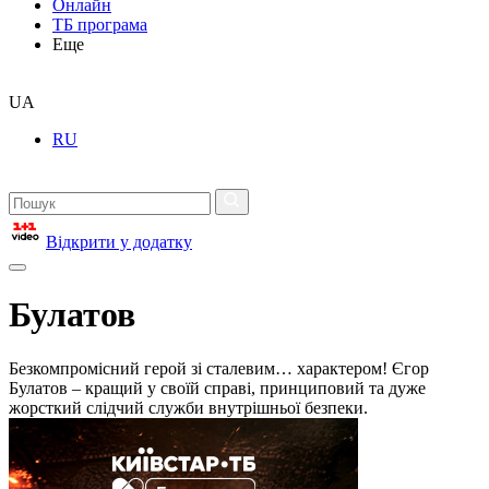
Онлайн
ТБ програма
Еще
UA
RU
Відкрити у додатку
Булатов
Безкомпромісний герой зі сталевим… характером! Єгор
Булатов – кращий у своїй справі, принциповий та дуже
жорсткий слідчий служби внутрішньої безпеки.