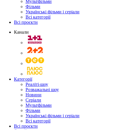
Мультфільми
Фільми
Українські фільми і серіали
Всі категорії
Всі проєкти
Канали
Категорії
Реаліті-шоу
Розважальні шоу
Новини
Серіали
Мультфільми
Фільми
Українські фільми і серіали
Всі категорії
Всі проєкти