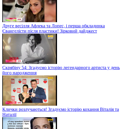
Друге весілля Афлека та Лопес, і перша обкладинка
Євангелісти після пластики! Зірковий дайджест
Скрябіну 54: Згадуємо історію легендарного артиста у день
його народження
Клички розлучаються! Згадуємо історію кохання Віталія та
Наталії