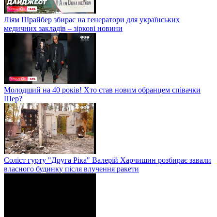
Ліям Шрайбер збирає на генератори для українських
медичних закладів – зіркові новини
Молодший на 40 років! Хто став новим обранцем співачки
Шер?
Соліст гурту "Друга Ріка" Валерій Харчишин розбирає завали
власного будинку після влучення ракети