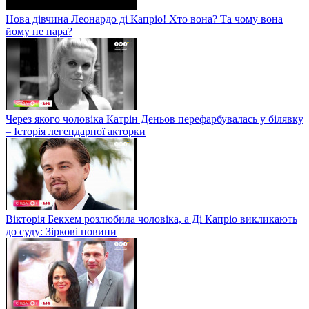
Нова дівчина Леонардо ді Капріо! Хто вона? Та чому вона
йому не пара?
Через якого чоловіка Катрін Деньов перефарбувалась у білявку
– Історія легендарної акторки
Вікторія Бекхем розлюбила чоловіка, а Ді Капріо викликають
до суду: Зіркові новини