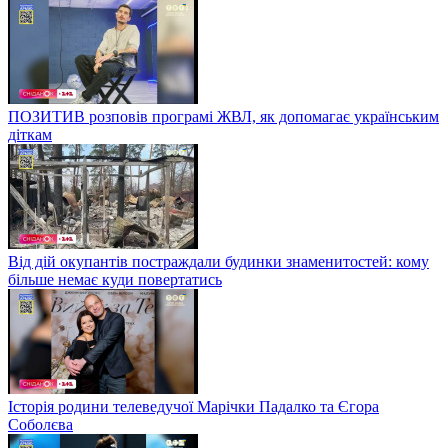
ПОЗИТИВ розповів програмі ЖВЛ, як допомагає українським
діткам
Від дій окупантів постраждали будинки знаменитостей: кому
більше немає куди повертатись
Історія родини телеведучої Марічки Падалко та Єгора
Соболєва