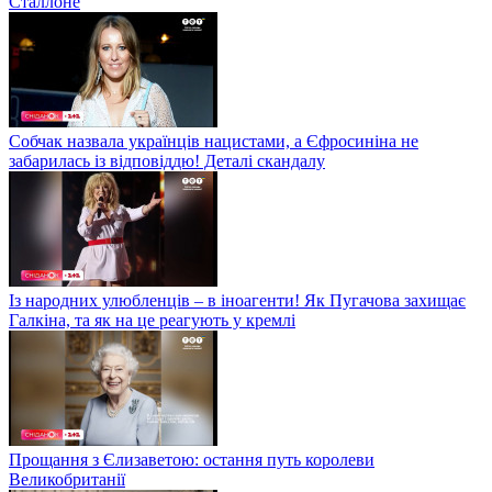
Сталлоне
Собчак назвала українців нацистами, а Єфросиніна не
забарилась із відповіддю! Деталі скандалу
Із народних улюбленців – в іноагенти! Як Пугачова захищає
Галкіна, та як на це реагують у кремлі
Прощання з Єлизаветою: остання путь королеви
Великобританії