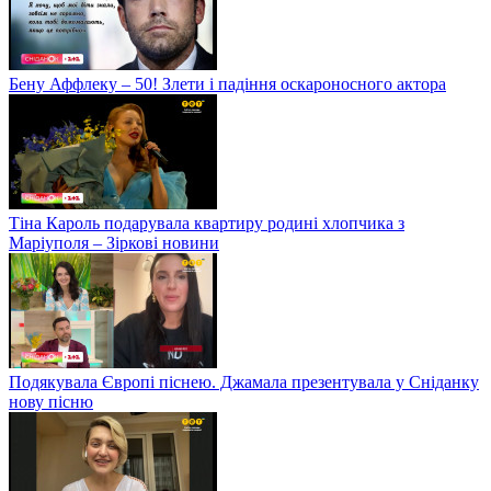
Бену Аффлеку – 50! Злети і падіння оскароносного актора
Тіна Кароль подарувала квартиру родині хлопчика з
Маріуполя – Зіркові новини
Подякувала Європі піснею. Джамала презентувала у Сніданку
нову пісню