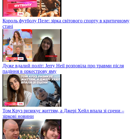
Король футболу Пеле: зірка світового спорту в критичному
стані
Дуже вдалий політ: Jerry Heil розповіла про травми після
падіння в оркестрову яму
Том Круз ризикує життям, а Джері Хейл впала зі сцени –
зіркові новини