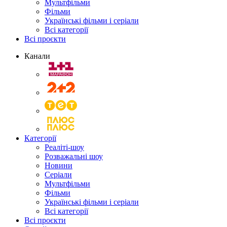
Мультфільми
Фільми
Українські фільми і серіали
Всі категорії
Всі проєкти
Канали
Категорії
Реаліті-шоу
Розважальні шоу
Новини
Серіали
Мультфільми
Фільми
Українські фільми і серіали
Всі категорії
Всі проєкти