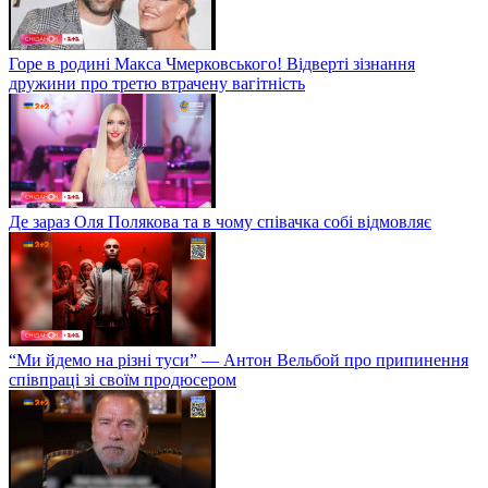
Горе в родині Макса Чмерковського! Відверті зізнання
дружини про третю втрачену вагітність
Де зараз Оля Полякова та в чому співачка собі відмовляє
“Ми йдемо на різні туси” — Антон Вельбой про припинення
співпраці зі своїм продюсером