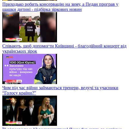
Приходько робить консервацію на зиму, а Педан програв у
шашки дитині - підбірка зіркових новин
Співають, щоб допомогти Київщині - благодійний концерт від
українських зірок
Чим під час війни займаються тренери, ведучі та учасники
“Голосу країни?”