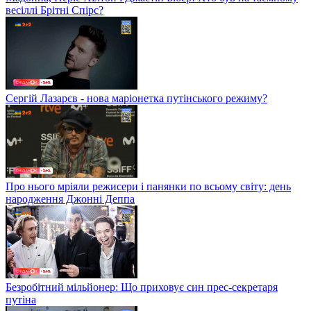
весіллі Брітні Спірс?
Сергій Лазарєв - нова маріонетка путінського режиму?
Про нього мріяли режисери і панянки по всьому світу: день
народження Джонні Деппа
Безробітний мільйонер: Що приховує син прес-секретаря
путіна