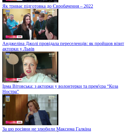
Як триває підготовка до Євробачення – 2022
Анджеліна Джолі провідала переселенців: як пройшов візит
акторки у Львів
Ірма Вітовська: з акторки у волонтерки та прем'єра “Коза
Ностра”
За що росіяни не злюбили Максима Галкіна