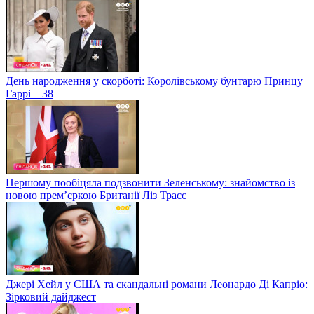
День народження у скорботі: Королівському бунтарю Принцу
Гаррі – 38
Першому пообіцяла подзвонити Зеленському: знайомство із
новою прем’єркою Британії Ліз Трасс
Джері Хейл у США та скандальні романи Леонардо Ді Капріо:
Зірковий дайджест