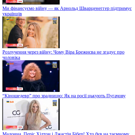
Ми фінансуємо війну — як Арнольд Шварценеггер підтримує
українців
Розлучення через війну: Чому Віра Брежнєва не згадує про
чоловіка
“Кіношедевр” про зрадницю: Як на росії цькують Пугачову
Мадонна, Періс Хілтон і Джастін Бібер! Хто був на таємному