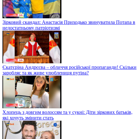
Зірковий скандал: Анастасія Приходько звинуватила Потапа в
недостатньому патріотизмі
Єкатєріна Андрєєва – обличчя російської пропаганди! Скільки
заробляє та як живе улюблениця путіна?
Хлопець з довгим волоссям та у сукні: Діти зіркових батьків,
які хочуть змінити стать