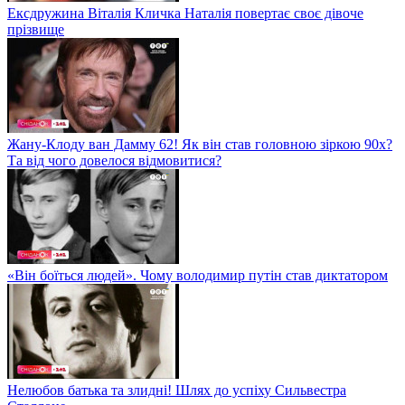
Ексдружина Віталія Кличка Наталія повертає своє дівоче
прізвище
Жану-Клоду ван Дамму 62! Як він став головною зіркою 90х?
Та від чого довелося відмовитися?
«Він боїться людей». Чому володимир путін став диктатором
Нелюбов батька та злидні! Шлях до успіху Сильвестра