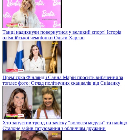
Танці надихнули повернутися у великий спорт! Історія
олімпійської чемпіонки Ольги Харлан
Прем’єрка Фінляндії Санна Марін просить вибачення за
топлес фото: Огляд політичних скандалів від Сніданку
Хто запустив тренд на зачіску “волосся медузи” та навіщо
Сталоне забив татуювання з обличчям дружини