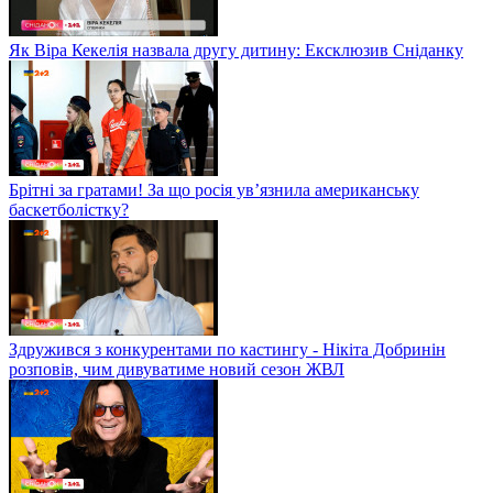
Як Віра Кекелія назвала другу дитину: Ексклюзив Сніданку
Брітні за гратами! За що росія ув’язнила американську
баскетболістку?
Здружився з конкурентами по кастингу - Нікіта Добринін
розповів, чим дивуватиме новий сезон ЖВЛ