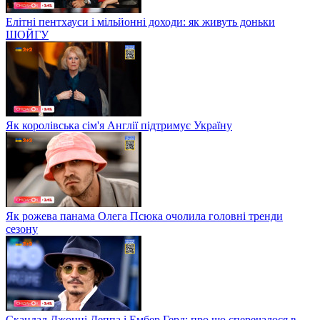
Елітні пентхауси і мільйонні доходи: як живуть доньки
ШОЙГУ
Як королівська сім'я Англії підтримує Україну
Як рожева панама Олега Псюка очолила головні тренди
сезону
Скандал Джонні Деппа і Ембер Герд: про що сперечалося в