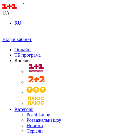
UA
RU
Вхід в кабінет
Онлайн
ТБ програма
Канали
Категорії
Реаліті-шоу
Розважальні шоу
Новини
Серіали