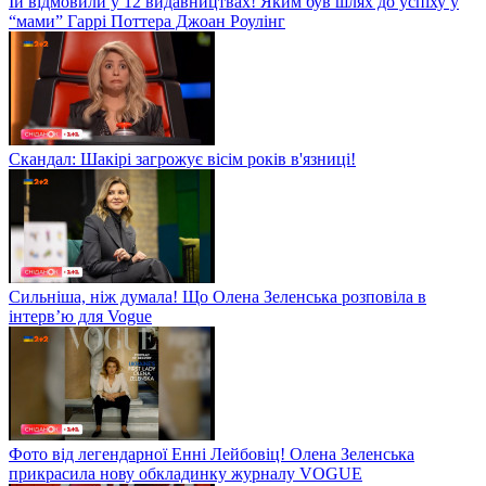
Їй відмовили у 12 видавництвах! Яким був шлях до успіху у
“мами” Гаррі Поттера Джоан Роулінг
Скандал: Шакірі загрожує вісім років в'язниці!
Сильніша, ніж думала! Що Олена Зеленська розповіла в
інтерв’ю для Vogue
Фото від легендарної Енні Лейбовіц! Олена Зеленська
прикрасила нову обкладинку журналу VOGUE