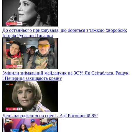
До останнього приховувала, що бореться з тяжкою хворобою:
Історія Руслани Писанки
Змінили знімальний майданчик на ЗСУ: Як Сеітаблаєв, Ращук
і Печериця захищають країну
День народження на сцені - Аді Роговцевій 85!