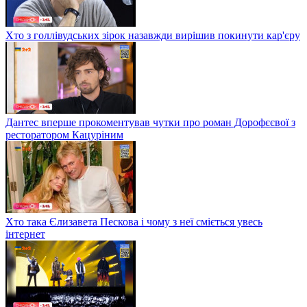
Хто з голлівудських зірок назавжди вирішив покинути кар'єру
Дантес вперше прокоментував чутки про роман Дорофєєвої з
ресторатором Кацуріним
Хто така Єлизавета Пескова і чому з неї сміється увесь
інтернет