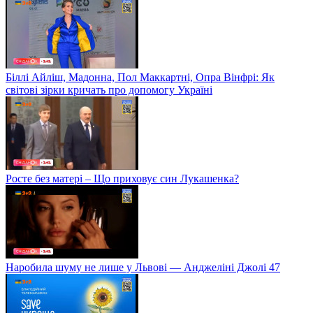
Біллі Айліш, Мадонна, Пол Маккартні, Опра Вінфрі: Як
світові зірки кричать про допомогу Україні
Росте без матері – Що приховує син Лукашенка?
Наробила шуму не лише у Львові — Анджеліні Джолі 47