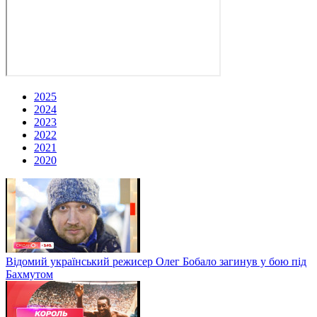
2025
2024
2023
2022
2021
2020
Відомий український режисер Олег Бобало загинув у бою під
Бахмутом