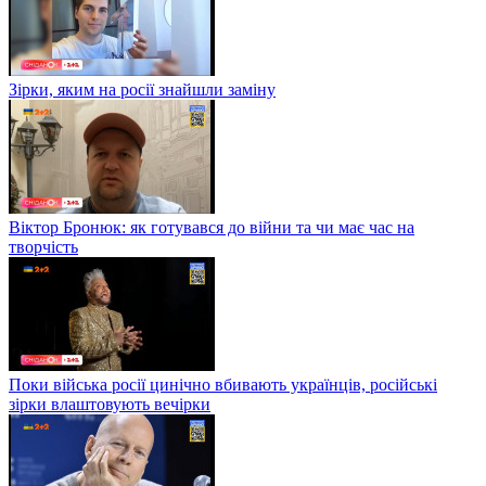
Зірки, яким на росії знайшли заміну
Віктор Бронюк: як готувався до війни та чи має час на
творчість
Поки війська росії цинічно вбивають українців, російські
зірки влаштовують вечірки