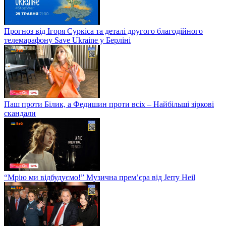
Прогноз від Ігоря Суркіса та деталі другого благодійного
телемарафону Save Ukraine у Берліні
Паш проти Білик, а Федишин проти всіх – Найбільші зіркові
скандали
“Мрію ми відбудуємо!” Музична прем’єра від Jerry Heil