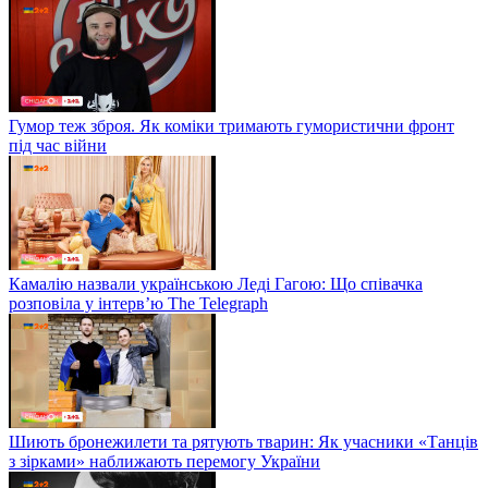
Гумор теж зброя. Як коміки тримають гумористични фронт
під час війни
Камалію назвали українською Леді Гагою: Що співачка
розповіла у інтерв’ю The Telegraph
Шиють бронежилети та рятують тварин: Як учасники «Танців
з зірками» наближають перемогу України