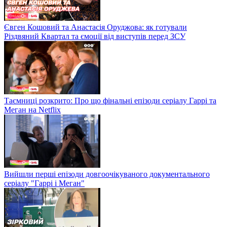
Євген Кошовий та Анастасія Оруджова: як готували
Різдвяний Квартал та ємоції від виступів перед ЗСУ
Таємниці розкрито: Про що фінальні епізоди серіалу Гаррі та
Меган на Netflix
Вийшли перші епізоди довгоочікуваного документального
серіалу "Гаррі і Меган"