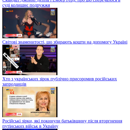
суді колишнє подружжя
Світові знаменитості, що збирають кошти на допомогу Україні
Хто з українських зірок публічно присоромив російських
запроданців
Російські зірки, які покинули батьківщину після вторгнення
путінських військ в Україну