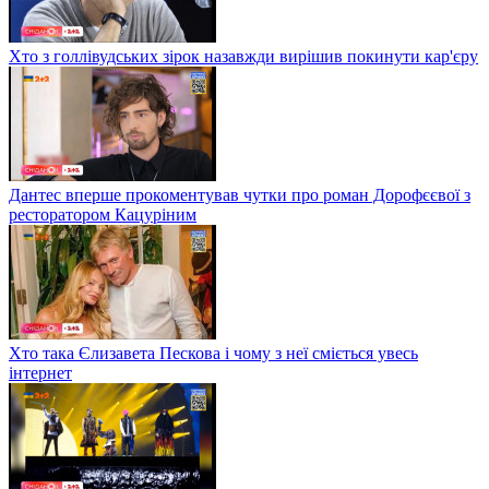
Хто з голлівудських зірок назавжди вирішив покинути кар'єру
Дантес вперше прокоментував чутки про роман Дорофєєвої з
ресторатором Кацуріним
Хто така Єлизавета Пескова і чому з неї сміється увесь
інтернет