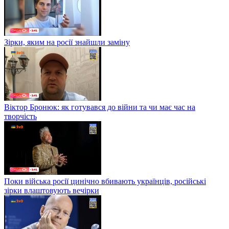
Зірки, яким на росії знайшли заміну
Віктор Бронюк: як готувався до війни та чи має час на
творчість
Поки війська росії цинічно вбивають українців, російські
зірки влаштовують вечірки