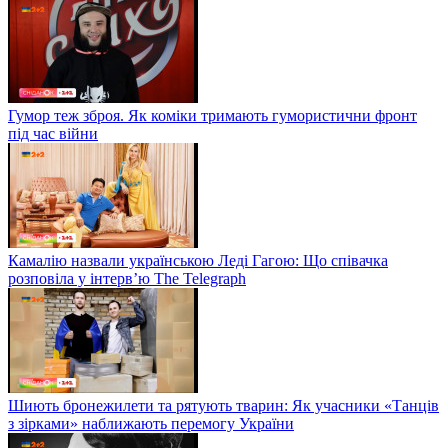
Гумор теж зброя. Як коміки тримають гумористични фронт
під час війни
Камалію назвали українською Леді Гагою: Що співачка
розповіла у інтерв’ю The Telegraph
Шиють бронежилети та рятують тварин: Як учасники «Танців
з зірками» наближають перемогу України