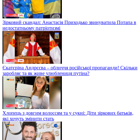
Зірковий скандал: Анастасія Приходько звинуватила Потапа в
недостатньому патріотизмі
Єкатєріна Андрєєва – обличчя російської пропаганди! Скільки
заробляє та як живе улюблениця путіна?
Хлопець з довгим волоссям та у сукні: Діти зіркових батьків,
які хочуть змінити стать