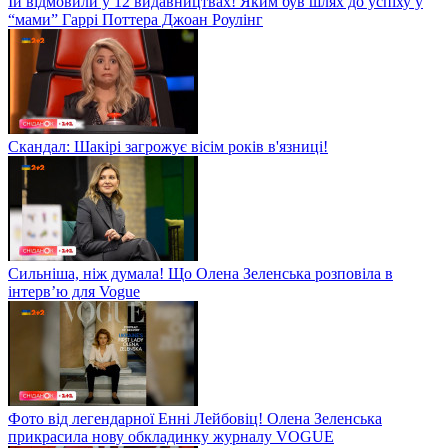
Їй відмовили у 12 видавництвах! Яким був шлях до успіху у
“мами” Гаррі Поттера Джоан Роулінг
Скандал: Шакірі загрожує вісім років в'язниці!
Сильніша, ніж думала! Що Олена Зеленська розповіла в
інтерв’ю для Vogue
Фото від легендарної Енні Лейбовіц! Олена Зеленська
прикрасила нову обкладинку журналу VOGUE