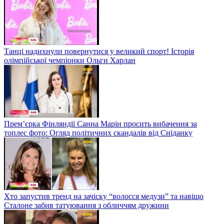
Танці надихнули повернутися у великий спорт! Історія
олімпійської чемпіонки Ольги Харлан
Прем’єрка Фінляндії Санна Марін просить вибачення за
топлес фото: Огляд політичних скандалів від Сніданку
Хто запустив тренд на зачіску “волосся медузи” та навіщо
Сталоне забив татуювання з обличчям дружини