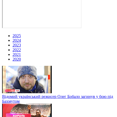
2025
2024
2023
2022
2021
2020
Відомий український режисер Олег Бобало загинув у бою під
Бахмутом