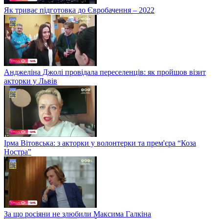
Як триває підготовка до Євробачення – 2022
Анджеліна Джолі провідала переселенців: як пройшов візит
акторки у Львів
Ірма Вітовська: з акторки у волонтерки та прем'єра “Коза
Ностра”
За що росіяни не злюбили Максима Галкіна