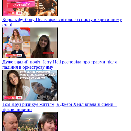
Король футболу Пеле: зірка світового спорту в критичному
стані
Дуже вдалий політ: Jerry Heil розповіла про травми після
падіння в оркестрову яму
Том Круз ризикує життям, а Джері Хейл впала зі сцени –
зіркові новини