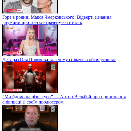
Горе в родині Макса Чмерковського! Відверті зізнання
дружини про третю втрачену вагітність
Де зараз Оля Полякова та в чому співачка собі відмовляє
“Ми йдемо на різні туси” — Антон Вельбой про припинення
співпраці зі своїм продюсером