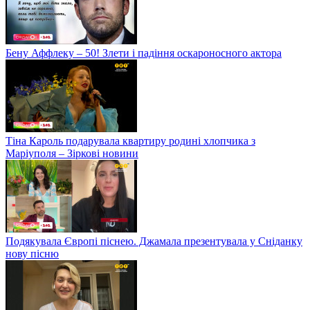
Бену Аффлеку – 50! Злети і падіння оскароносного актора
Тіна Кароль подарувала квартиру родині хлопчика з
Маріуполя – Зіркові новини
Подякувала Європі піснею. Джамала презентувала у Сніданку
нову пісню