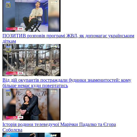
ПОЗИТИВ розповів програмі ЖВЛ, як допомагає українським
діткам
Від дій окупантів постраждали будинки знаменитостей: кому
більше немає куди повертатись
Історія родини телеведучої Марічки Падалко та Єгора
Соболєва