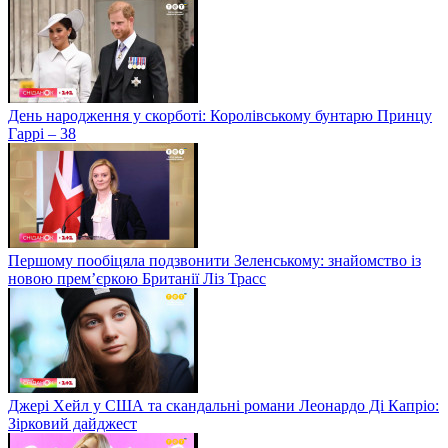
День народження у скорботі: Королівському бунтарю Принцу
Гаррі – 38
Першому пообіцяла подзвонити Зеленському: знайомство із
новою прем’єркою Британії Ліз Трасс
Джері Хейл у США та скандальні романи Леонардо Ді Капріо:
Зірковий дайджест