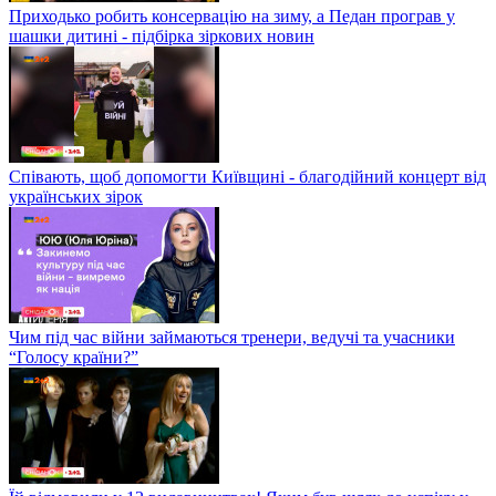
Приходько робить консервацію на зиму, а Педан програв у
шашки дитині - підбірка зіркових новин
Співають, щоб допомогти Київщині - благодійний концерт від
українських зірок
Чим під час війни займаються тренери, ведучі та учасники
“Голосу країни?”