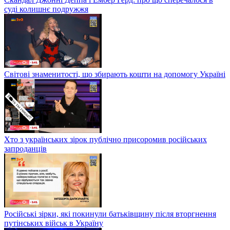
суді колишнє подружжя
Світові знаменитості, що збирають кошти на допомогу Україні
Хто з українських зірок публічно присоромив російських
запроданців
Російські зірки, які покинули батьківщину після вторгнення
путінських військ в Україну