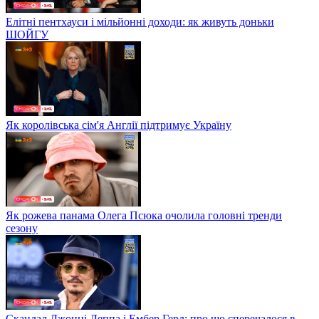
Елітні пентхауси і мільйонні доходи: як живуть доньки
ШОЙГУ
Як королівська сім'я Англії підтримує Україну
Як рожева панама Олега Псюка очолила головні тренди
сезону
Скандал Джонні Деппа і Ембер Герд: про що сперечалося в