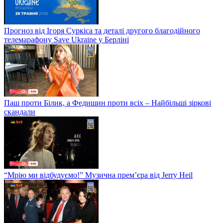
Прогноз від Ігоря Суркіса та деталі другого благодійного
телемарафону Save Ukraine у Берліні
Паш проти Білик, а Федишин проти всіх – Найбільші зіркові
скандали
“Мрію ми відбудуємо!” Музична прем’єра від Jerry Heil