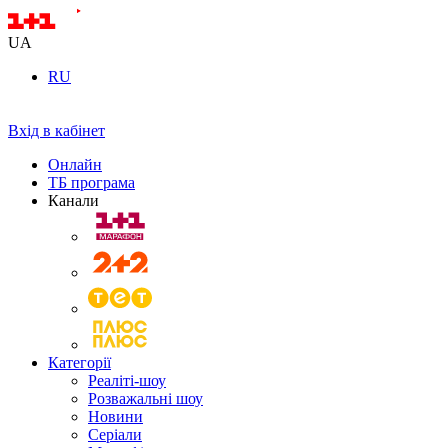
UA
RU
Вхід в кабінет
Онлайн
ТБ програма
Канали
Категорії
Реаліті-шоу
Розважальні шоу
Новини
Серіали