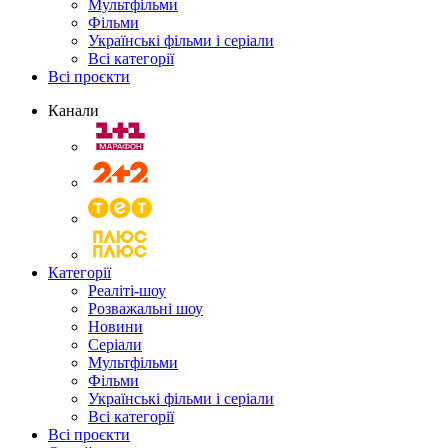
Мультфільми
Фільми
Українські фільми і серіали
Всі категорії
Всі проєкти
Канали
Категорії
Реаліті-шоу
Розважальні шоу
Новини
Серіали
Мультфільми
Фільми
Українські фільми і серіали
Всі категорії
Всі проєкти