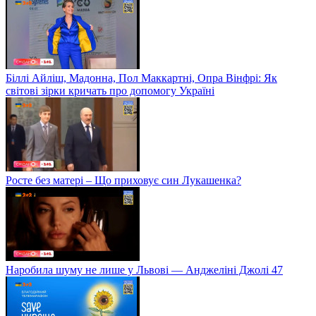
Біллі Айліш, Мадонна, Пол Маккартні, Опра Вінфрі: Як
світові зірки кричать про допомогу Україні
Росте без матері – Що приховує син Лукашенка?
Наробила шуму не лише у Львові — Анджеліні Джолі 47