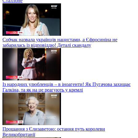
Сталлоне
Собчак назвала українців нацистами, а Єфросиніна не
забарилась із відповіддю! Деталі скандалу
Із народних улюбленців – в іноагенти! Як Пугачова захищає
Галкіна, та як на це реагують у кремлі
Прощання з Єлизаветою: остання путь королеви
Великобританії