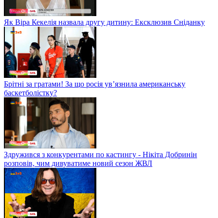
Як Віра Кекелія назвала другу дитину: Ексклюзив Сніданку
Брітні за гратами! За що росія ув’язнила американську
баскетболістку?
Здружився з конкурентами по кастингу - Нікіта Добринін
розповів, чим дивуватиме новий сезон ЖВЛ