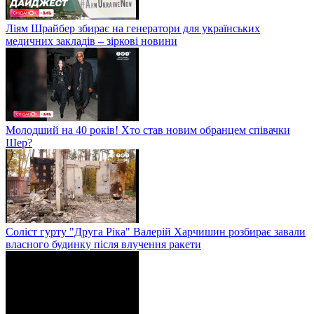
Ліям Шрайбер збирає на генератори для українських
медичних закладів – зіркові новини
Молодший на 40 років! Хто став новим обранцем співачки
Шер?
Соліст гурту "Друга Ріка" Валерій Харчишин розбирає завали
власного будинку після влучення ракети