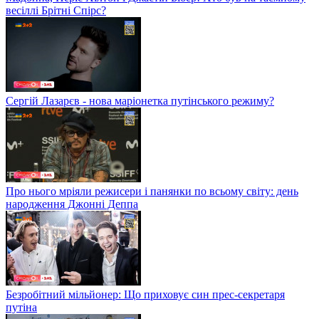
весіллі Брітні Спірс?
Сергій Лазарєв - нова маріонетка путінського режиму?
Про нього мріяли режисери і панянки по всьому світу: день
народження Джонні Деппа
Безробітний мільйонер: Що приховує син прес-секретаря
путіна