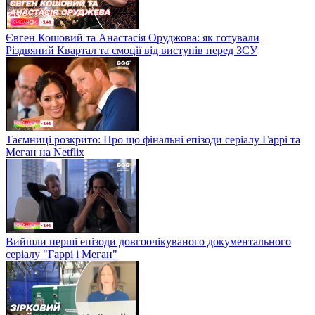
Євген Кошовий та Анастасія Оруджова: як готували
Різдвяний Квартал та ємоції від виступів перед ЗСУ
Таємниці розкрито: Про що фінальні епізоди серіалу Гаррі та
Меган на Netflix
Вийшли перші епізоди довгоочікуваного документального
серіалу "Гаррі і Меган"