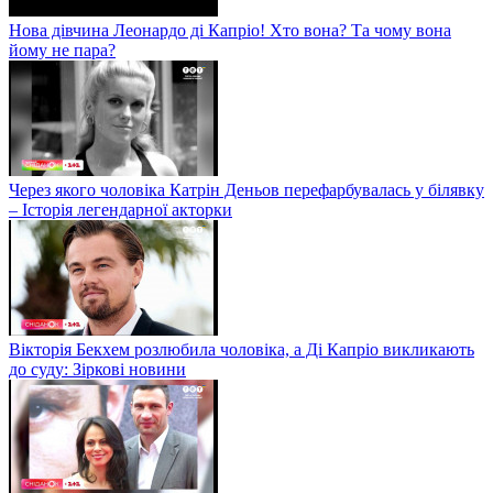
Нова дівчина Леонардо ді Капріо! Хто вона? Та чому вона
йому не пара?
Через якого чоловіка Катрін Деньов перефарбувалась у білявку
– Історія легендарної акторки
Вікторія Бекхем розлюбила чоловіка, а Ді Капріо викликають
до суду: Зіркові новини