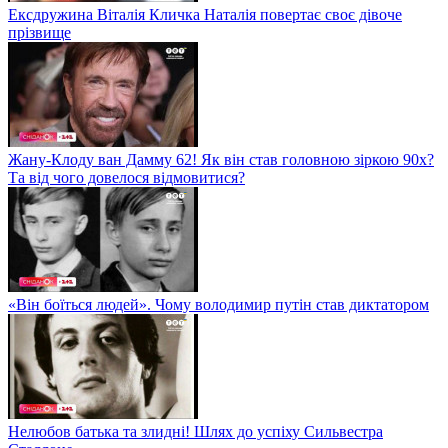
Ексдружина Віталія Кличка Наталія повертає своє дівоче
прізвище
Жану-Клоду ван Дамму 62! Як він став головною зіркою 90х?
Та від чого довелося відмовитися?
«Він боїться людей». Чому володимир путін став диктатором
Нелюбов батька та злидні! Шлях до успіху Сильвестра