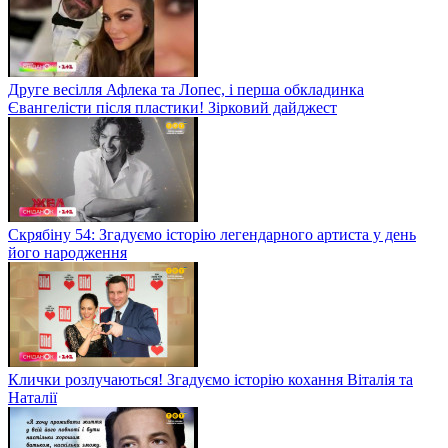
Друге весілля Афлека та Лопес, і перша обкладинка
Євангелісти після пластики! Зірковий дайджест
Скрябіну 54: Згадуємо історію легендарного артиста у день
його народження
Клички розлучаються! Згадуємо історію кохання Віталія та
Наталії