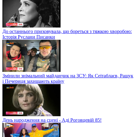
До останнього приховувала, що бореться з тяжкою хворобою:
Історія Руслани Писанки
Змінили знімальний майданчик на ЗСУ: Як Сеітаблаєв, Ращук
і Печериця захищають країну
День народження на сцені - Аді Роговцевій 85!