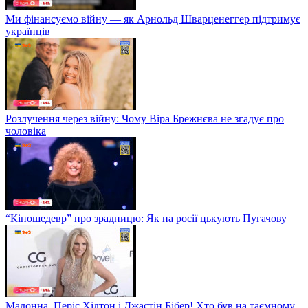
Ми фінансуємо війну — як Арнольд Шварценеггер підтримує
українців
Розлучення через війну: Чому Віра Брежнєва не згадує про
чоловіка
“Кіношедевр” про зрадницю: Як на росії цькують Пугачову
Мадонна, Періс Хілтон і Джастін Бібер! Хто був на таємному