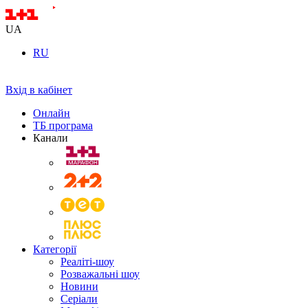
UA
RU
Вхід в кабінет
Онлайн
ТБ програма
Канали
Категорії
Реаліті-шоу
Розважальні шоу
Новини
Серіали