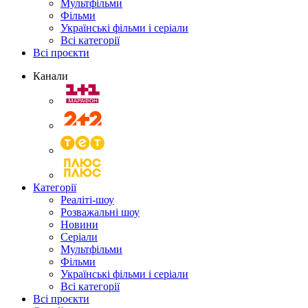
Мультфільми
Фільми
Українські фільми і серіали
Всі категорії
Всі проєкти
Канали
Категорії
Реаліті-шоу
Розважальні шоу
Новини
Серіали
Мультфільми
Фільми
Українські фільми і серіали
Всі категорії
Всі проєкти