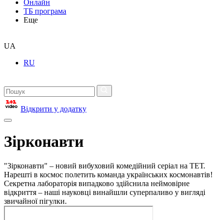
Онлайн
ТБ програма
Еще
UA
RU
Відкрити у додатку
Зірконавти
"Зірконавти" – новий вибуховий комедійний серіал на ТЕТ.
Нарешті в космос полетить команда українських космонавтів!
Секретна лабораторія випадково здійснила неймовірне
відкриття – наші науковці винайшли суперпаливо у вигляді
звичайної пігулки.