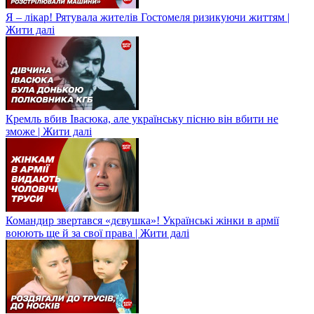
Я – лікар! Рятувала жителів Гостомеля ризикуючи життям |
Жити далі
Кремль вбив Івасюка, але українську пісню він вбити не
зможе | Жити далі
Командир звертався «дєвушка»! Українські жінки в армії
воюють ще й за свої права | Жити далі