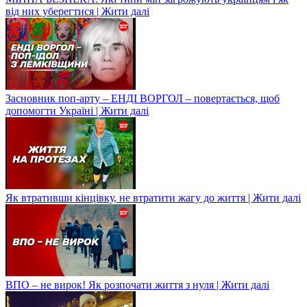
від них уберегтися | Жити далі
Засновник поп-арту – ЕНДІ ВОРГОЛ – повертається, щоб
допомогти Україні | Жити далі
Як втративши кінцівку, не втратити жагу до життя | Жити далі
ВПО – не вирок! Як розпочати життя з нуля | Жити далі