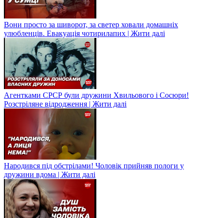
Вони просто за шиворот, за светер ховали домашніх
улюбленців. Евакуація чотирилапих | Жити далі
Агентками СРСР були дружини Хвильового і Сосюри!
Розстріляне відродження | Жити далі
Народився під обстрілами! Чоловік прийняв пологи у
дружини вдома | Жити далі