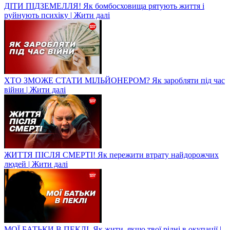
ДІТИ ПІДЗЕМЕЛЛЯ! Як бомбосховища рятують життя і
руйнують психіку | Жити далі
ХТО ЗМОЖЕ СТАТИ МІЛЬЙОНЕРОМ? Як заробляти під час
війни | Жити далі
ЖИТТЯ ПІСЛЯ СМЕРТІ! Як пережити втрату найдорожчих
людей | Жити далі
МОЇ БАТЬКИ В ПЕКЛІ. Як жити, якщо твої рідні в окупації |