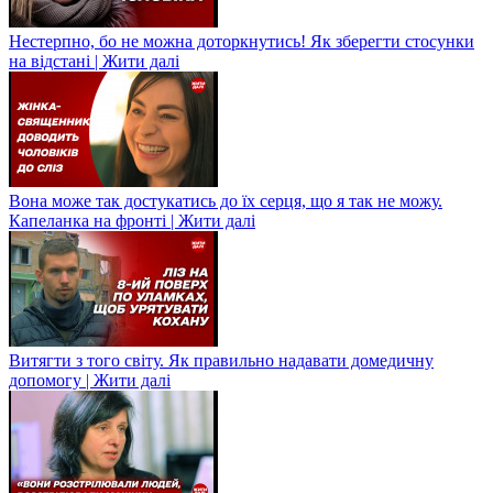
Нестерпно, бо не можна доторкнутись! Як зберегти стосунки
на відстані | Жити далі
Вона може так достукатись до їх серця, що я так не можу.
Капеланка на фронті | Жити далі
Витягти з того світу. Як правильно надавати домедичну
допомогу | Жити далі