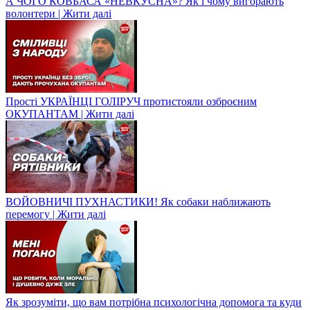
А ЧОГО КОВБАСА «НЕВКУСНА»? Як і чому вигорають
волонтери | Жити далі
Прості УКРАЇНЦІ ГОЛІРУЧ протистояли озброєним
ОКУПАНТАМ | Жити далі
ВОЙОВНИЧІ ПУХНАСТИКИ! Як собаки наближають
перемогу | Жити далі
Як зрозуміти, що вам потрібна психологічна допомога та куди