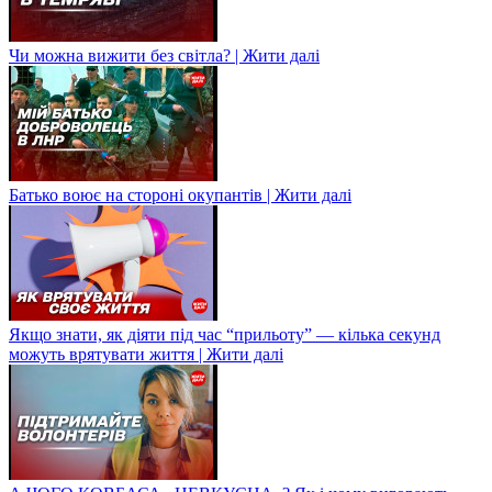
Чи можна вижити без світла? | Жити далі
Батько воює на стороні окупантів | Жити далі
Якщо знати, як діяти під час “прильоту” — кілька секунд
можуть врятувати життя | Жити далі