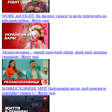
WORK and FIGHT. Як фахівці з краси та моди переходять на
військові рейки | Жити далі
Лялька-мотанка – давній народний оберіг, який нині захищає
українців | Жити далі
БОМБОСХОВИЩЕ МРІЇ! Найцікавіші місця, щоб пережити
повітряну тривогу! | Жити далі