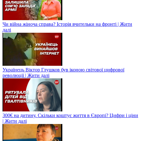
Чи війна жіноча справа? Історія вчительки на фронті | Жити
далі
Українець Віктор Глушков був іконою світової цифрової
революції | Жити далі
300€ на дитину. Скільки коштує життя в Європі? Цифри і ціни
| Жити далі