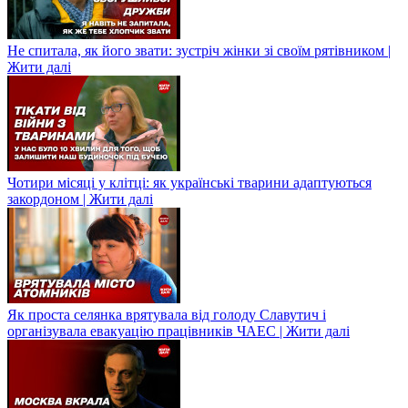
Не спитала, як його звати: зустріч жінки зі своїм рятівником |
Жити далі
Чотири місяці у клітці: як українські тварини адаптуються
закордоном | Жити далі
Як проста селянка врятувала від голоду Славутич і
організувала евакуацію працівників ЧАЕС | Жити далі