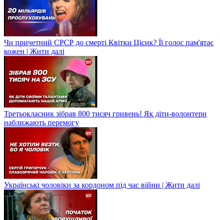
Чи причетний СРСР до смерті Квітки Цісик? Її голос пам'ятає
кожен | Жити далі
Третьокласник зібрав 800 тисяч гривень! Як діти-волонтери
наближають перемогу
Українські чоловіки за кордоном під час війни | Жити далі