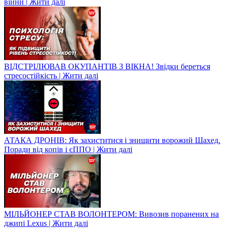
війни | Жити далі
ВІДСТРІЛЮВАВ ОКУПАНТІВ З ВІКНА! Звідки береться
стресостійкість | Жити далі
АТАКА ДРОНІВ: Як захиститися і знищити ворожий Шахед.
Поради від копів і єППО | Жити далі
МІЛЬЙОНЕР СТАВ ВОЛОНТЕРОМ: Вивозив поранених на
джипі Lexus | Жити далі