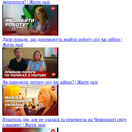
звертатися? | Жити далі
Дієві поради, що допоможуть знайти роботу під час війни |
Жити далі
Як народити дитину під час війни? | Жити далі
Втратила дім, але не здалася та перемогла на Чемпіонаті світу
з макіяжу | Жити далі