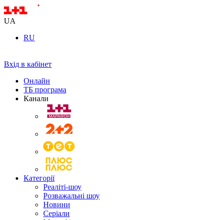
UA
RU
Вхід в кабінет
Онлайн
ТБ програма
Канали
Категорії
Реаліті-шоу
Розважальні шоу
Новини
Серіали