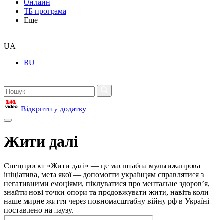
Онлайн
ТБ програма
Еще
UA
RU
Відкрити у додатку
Жити далі
Спецпроєкт «Жити далі» — це масштабна мультижанрова
ініціатива, мета якої — допомогти українцям справлятися з
негативними емоціями, піклуватися про ментальне здоровʼя,
знайти нові точки опори та продовжувати жити, навіть коли
наше мирне життя через повномасштабну війну рф в Україні
поставлено на паузу.