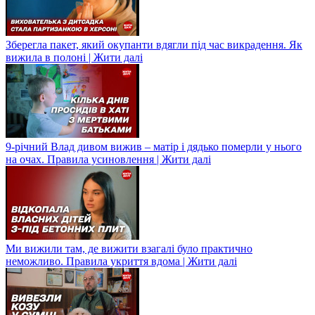
Зберегла пакет, який окупанти вдягли під час викрадення. Як
вижила в полоні | Жити далі
9-річний Влад дивом вижив – матір і дядько померли у нього
на очах. Правила усиновлення | Жити далі
Ми вижили там, де вижити взагалі було практично
неможливо. Правила укриття вдома | Жити далі