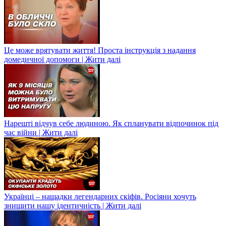
Це може врятувати життя! Проста інструкція з надання
домедичної допомоги | Жити далі
Нарешті відчув себе людиною. Як спланувати відпочинок під
час війни | Жити далі
Українці – нащадки легендарних скіфів. Росіяни хочуть
знищити нашу ідентичність | Жити далі