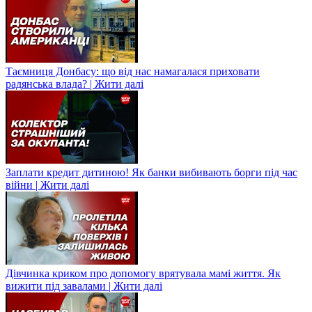
Таємниця Донбасу: що від нас намагалася приховати
радянська влада? | Жити далі
Заплати кредит дитиною! Як банки вибивають борги під час
війни | Жити далі
Дівчинка криком про допомогу врятувала мамі життя. Як
вижити під завалами | Жити далі