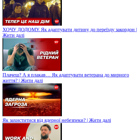
ХОЧУ ДОДОМУ. Як адаптувати дитину до переїзду закордон |
Жити далі
Плачеш? А я плакав… Як адаптувати ветерана до мирного
життя? | Жити далі
Як захиститися від ядерної небезпеки? | Жити далі