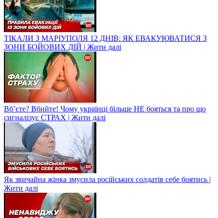
ТІКАЛИ З МАРІУПОЛЯ 12 ДНІВ: ЯК ЕВАКУЮВАТИСЯ З
ЗОНИ БОЙОВИХ ДІЙ | Жити далі
Вб’єте? Вбийте! Чому українці більше НЕ бояться та про що
сигналізує СТРАХ | Жити далі
Як звичайна жінка змусила російських солдатів себе боятись |
Жити далі