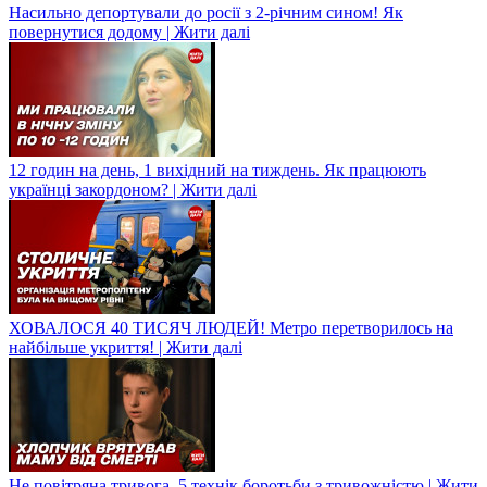
Насильно депортували до росії з 2-річним сином! Як
повернутися додому | Жити далі
12 годин на день, 1 вихідний на тиждень. Як працюють
українці закордоном? | Жити далі
ХОВАЛОСЯ 40 ТИСЯЧ ЛЮДЕЙ! Метро перетворилось на
найбільше укриття! | Жити далі
Не повітряна тривога. 5 технік боротьби з тривожністю | Жити