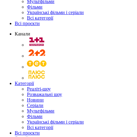
Мультфільми
Фільми
Українські фільми і серіали
Всі категорії
Всі проєкти
Канали
Категорії
Реаліті-шоу
Розважальні шоу
Новини
Серіали
Мультфільми
Фільми
Українські фільми і серіали
Всі категорії
Всі проєкти