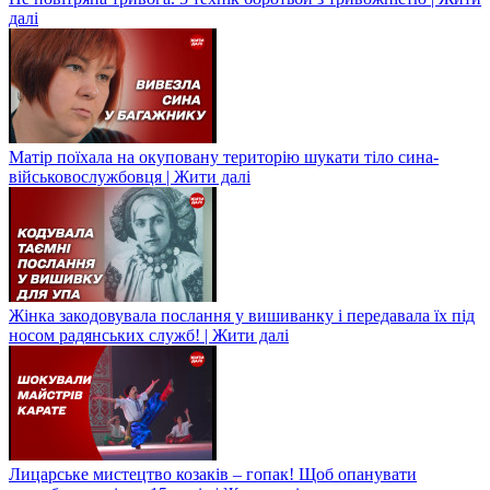
далі
Матір поїхала на окуповану територію шукати тіло сина-
військовослужбовця | Жити далі
Жінка закодовувала послання у вишиванку і передавала їх під
носом радянських служб! | Жити далі
Лицарське мистецтво козаків – гопак! Щоб опанувати