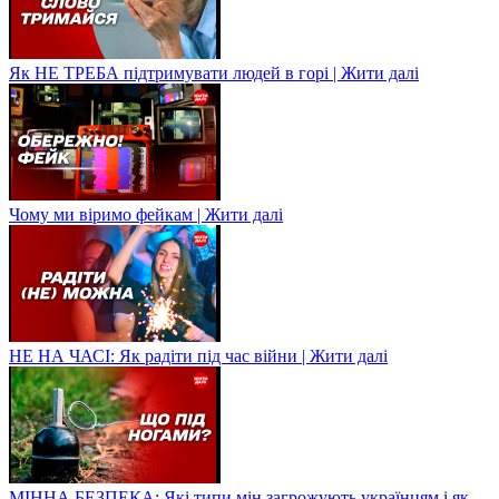
Як НЕ ТРЕБА підтримувати людей в горі | Жити далі
Чому ми віримо фейкам | Жити далі
НЕ НА ЧАСІ: Як радіти під час війни | Жити далі
МІННА БЕЗПЕКА: Які типи мін загрожують українцям і як