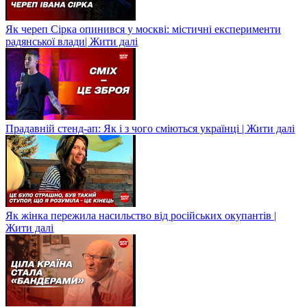
Як череп Сірка опинився у москві: містичні експерименти
радянської влади| Жити далі
Прадавній стенд-ап: Як і з чого сміються українці | Жити далі
Як жінка пережила насильство від російських окупантів |
Жити далі