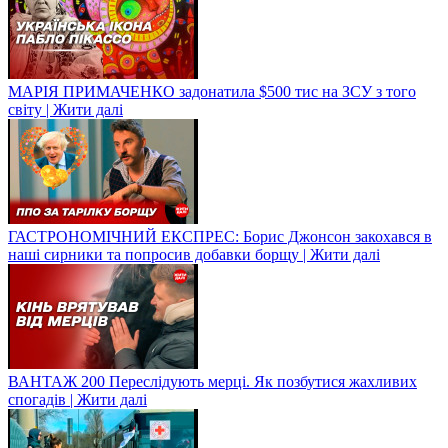
МАРІЯ ПРИМАЧЕНКО задонатила $500 тис на ЗСУ з того
світу | Жити далі
ГАСТРОНОМІЧНИЙ ЕКСПРЕС: Борис Джонсон закохався в
наші сирники та попросив добавки борщу | Жити далі
ВАНТАЖ 200 Переслідують мерці. Як позбутися жахливих
спогадів | Жити далі