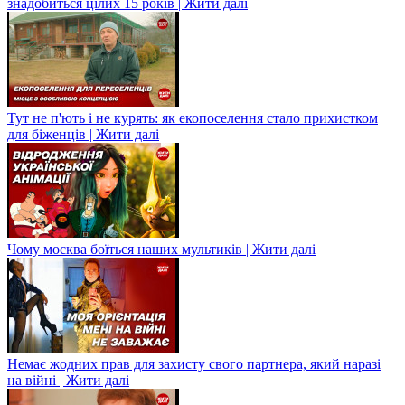
знадобиться цілих 15 років | Жити далі
Тут не п'ють і не курять: як екопоселення стало прихистком
для біженців | Жити далі
Чому москва боїться наших мультиків | Жити далі
Немає жодних прав для захисту свого партнера, який наразі
на війні | Жити далі