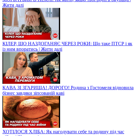
Жити далі
КІЛЕР, ЩО НАЗДОГАНЯЄ ЧЕРЕЗ РОКИ: Що таке ПТСР і як
із ним впоратись | Жити далі
КАВА ЗІ ЗГАРИЩА! ДОРОГО! Родина з Гостомеля відновила
бізнес завдяки зіпсованій каві
ХОТІЛОСЯ ХЛІБА: Як нагодувати себе та родину під час