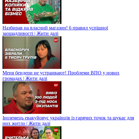
Назбирав на власний магазин! 6 правил успішної
заощадливості | Жити далі
Меня бендери не устраивают! Проблеми ВПО у нових
громадах | Жити далі
Іноземець евакуйовує українців із гарячих точок та шукає для
них житло | Жити далі