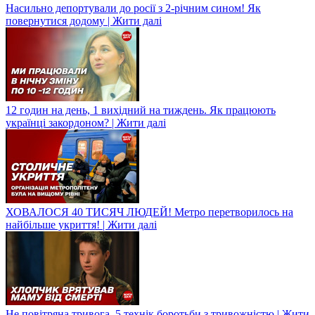
Насильно депортували до росії з 2-річним сином! Як
повернутися додому | Жити далі
12 годин на день, 1 вихідний на тиждень. Як працюють
українці закордоном? | Жити далі
ХОВАЛОСЯ 40 ТИСЯЧ ЛЮДЕЙ! Метро перетворилось на
найбільше укриття! | Жити далі
Не повітряна тривога. 5 технік боротьби з тривожністю | Жити