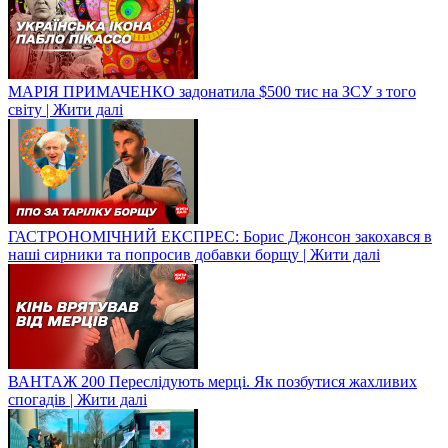
МАРІЯ ПРИМАЧЕНКО задонатила $500 тис на ЗСУ з того
світу | Жити далі
ГАСТРОНОМІЧНИЙ ЕКСПРЕС: Борис Джонсон закохався в
наші сирники та попросив добавки борщу | Жити далі
ВАНТАЖ 200 Переслідують мерці. Як позбутися жахливих
спогадів | Жити далі