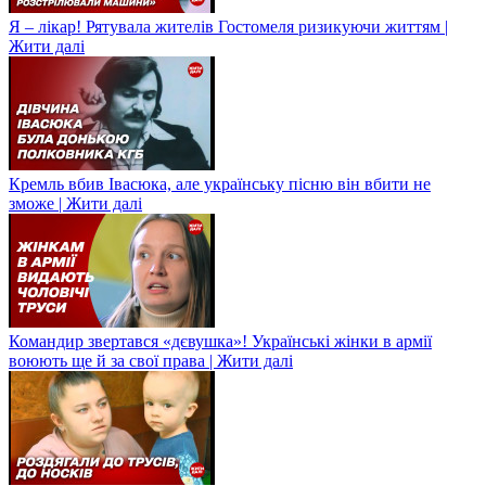
Я – лікар! Рятувала жителів Гостомеля ризикуючи життям |
Жити далі
Кремль вбив Івасюка, але українську пісню він вбити не
зможе | Жити далі
Командир звертався «дєвушка»! Українські жінки в армії
воюють ще й за свої права | Жити далі