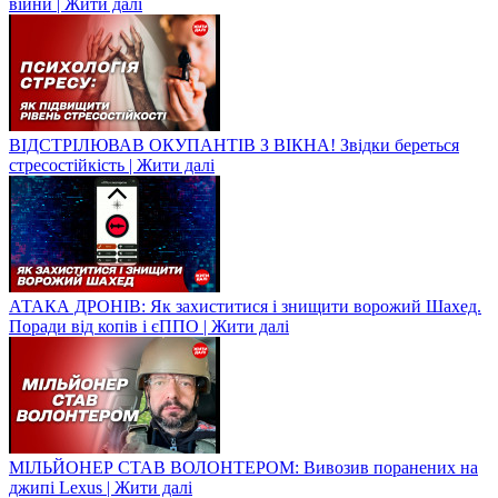
війни | Жити далі
ВІДСТРІЛЮВАВ ОКУПАНТІВ З ВІКНА! Звідки береться
стресостійкість | Жити далі
АТАКА ДРОНІВ: Як захиститися і знищити ворожий Шахед.
Поради від копів і єППО | Жити далі
МІЛЬЙОНЕР СТАВ ВОЛОНТЕРОМ: Вивозив поранених на
джипі Lexus | Жити далі