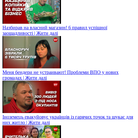
Назбирав на власний магазин! 6 правил успішної
заощадливості | Жити далі
Меня бендери не устраивают! Проблеми ВПО у нових
громадах | Жити далі
Іноземець евакуйовує українців із гарячих точок та шукає для
них житло | Жити далі