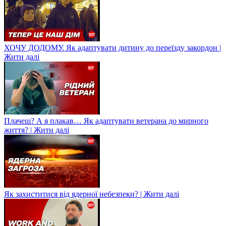
ХОЧУ ДОДОМУ. Як адаптувати дитину до переїзду закордон |
Жити далі
Плачеш? А я плакав… Як адаптувати ветерана до мирного
життя? | Жити далі
Як захиститися від ядерної небезпеки? | Жити далі