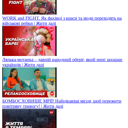
WORK and FIGHT. Як фахівці з краси та моди переходять на
військові рейки | Жити далі
Лялька-мотанка – давній народний оберіг, який нині захищає
українців | Жити далі
БОМБОСХОВИЩЕ МРІЇ! Найцікавіші місця, щоб пережити
повітряну тривогу! | Жити далі