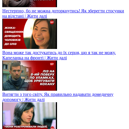
Нестерпно, бо не можна доторкнутись! Як зберегти стосунки
на відстані | Жити далі
Вона може так достукатись до їх серця, що я так не можу.
Капеланка на фронті | Жити далі
Витягти з того світу. Як правильно надавати домедичну
допомогу | Жити далі