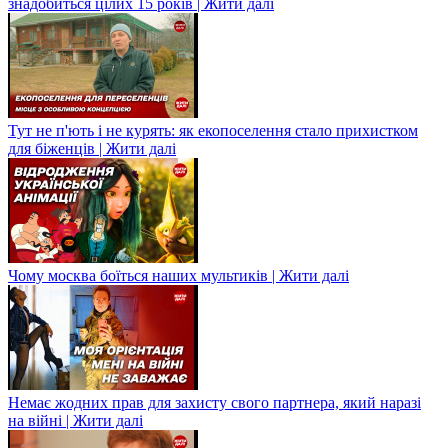
знадобиться цілих 15 років | Жити далі
Тут не п'ють і не курять: як екопоселення стало прихистком
для біженців | Жити далі
Чому москва боїться наших мультиків | Жити далі
Немає жодних прав для захисту свого партнера, який наразі
на війні | Жити далі