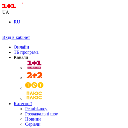
UA
RU
Вхід в кабінет
Онлайн
ТБ програма
Канали
Категорії
Реаліті-шоу
Розважальні шоу
Новини
Серіали