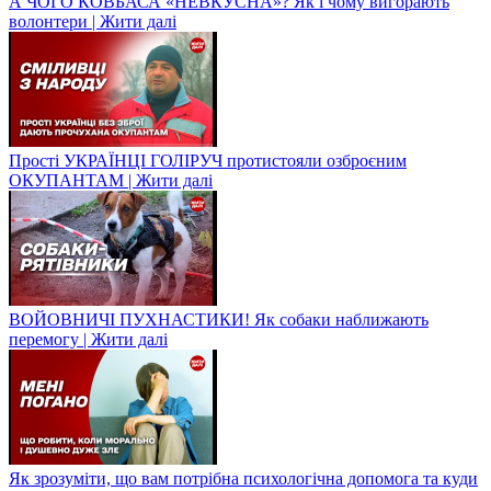
А ЧОГО КОВБАСА «НЕВКУСНА»? Як і чому вигорають
волонтери | Жити далі
Прості УКРАЇНЦІ ГОЛІРУЧ протистояли озброєним
ОКУПАНТАМ | Жити далі
ВОЙОВНИЧІ ПУХНАСТИКИ! Як собаки наближають
перемогу | Жити далі
Як зрозуміти, що вам потрібна психологічна допомога та куди