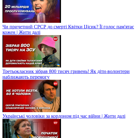
Чи причетний СРСР до смерті Квітки Цісик? Її голос пам'ятає
кожен | Жити далі
Третьокласник зібрав 800 тисяч гривень! Як діти-волонтери
наближають перемогу
Українські чоловіки за кордоном під час війни | Жити далі