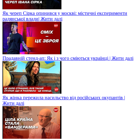
Як череп Сірка опинився у москві: містичні експерименти
радянської влади| Жити далі
Прадавній стенд-ап: Як і з чого сміються українці | Жити далі
Як жінка пережила насильство від російських окупантів |
Жити далі