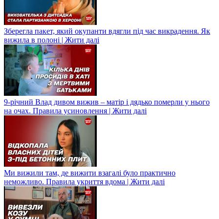
Зберегла пакет, який окупанти вдягли під час викрадення. Як
вижила в полоні | Жити далі
9-річний Влад дивом вижив – матір і дядько померли у нього
на очах. Правила усиновлення | Жити далі
Ми вижили там, де вижити взагалі було практично
неможливо. Правила укриття вдома | Жити далі