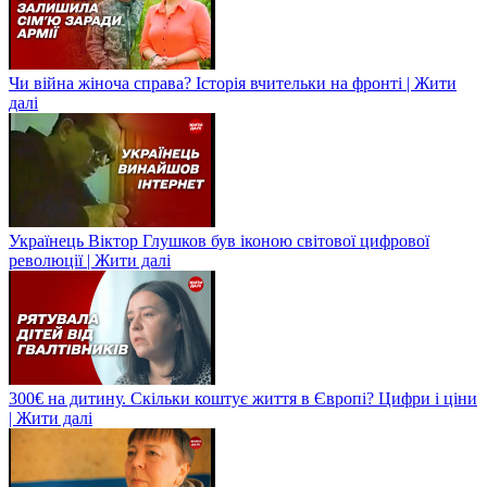
Чи війна жіноча справа? Історія вчительки на фронті | Жити
далі
Українець Віктор Глушков був іконою світової цифрової
революції | Жити далі
300€ на дитину. Скільки коштує життя в Європі? Цифри і ціни
| Жити далі