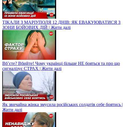
ТІКАЛИ З МАРІУПОЛЯ 12 ДНІВ: ЯК ЕВАКУЮВАТИСЯ З
ЗОНИ БОЙОВИХ ДІЙ | Жити далі
Вб’єте? Вбийте! Чому українці більше НЕ бояться та про що
сигналізує СТРАХ | Жити далі
Як звичайна жінка змусила російських солдатів себе боятись |
Жити далі