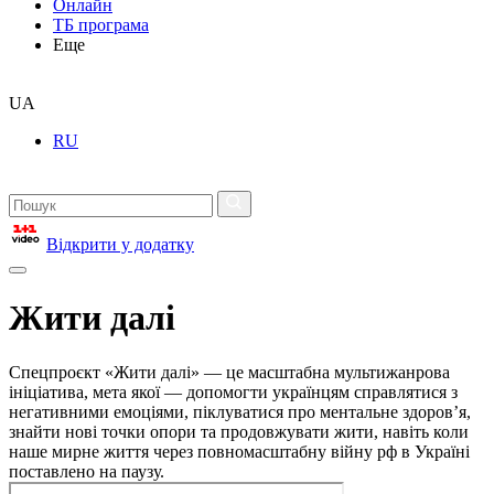
Онлайн
ТБ програма
Еще
UA
RU
Відкрити у додатку
Жити далі
Спецпроєкт «Жити далі» — це масштабна мультижанрова
ініціатива, мета якої — допомогти українцям справлятися з
негативними емоціями, піклуватися про ментальне здоровʼя,
знайти нові точки опори та продовжувати жити, навіть коли
наше мирне життя через повномасштабну війну рф в Україні
поставлено на паузу.