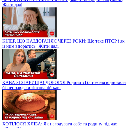
Жити далі
КІЛЕР, ЩО НАЗДОГАНЯЄ ЧЕРЕЗ РОКИ: Що таке ПТСР і як
із ним впоратись | Жити далі
КАВА ЗІ ЗГАРИЩА! ДОРОГО! Родина з Гостомеля відновила
бізнес завдяки зіпсованій каві
ХОТІЛОСЯ ХЛІБА: Як нагодувати себе та родину під час