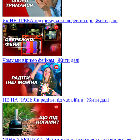
Як НЕ ТРЕБА підтримувати людей в горі | Жити далі
Чому ми віримо фейкам | Жити далі
НЕ НА ЧАСІ: Як радіти під час війни | Жити далі
МІННА БЕЗПЕКА: Які типи мін загрожують українцям і як