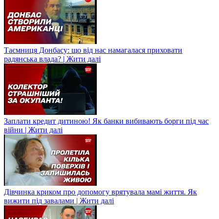
Таємниця Донбасу: що від нас намагалася приховати
радянська влада? | Жити далі
Заплати кредит дитиною! Як банки вибивають борги під час
війни | Жити далі
Дівчинка криком про допомогу врятувала мамі життя. Як
вижити під завалами | Жити далі