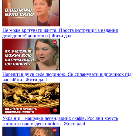
Це може врятувати життя! Проста інструкція з надання
домедичної допомоги | Жити далі
Нарешті відчув себе людиною. Як спланувати відпочинок під
час війни | Жити далі
Українці – нащадки легендарних скіфів. Росіяни хочуть
знищити нашу ідентичність | Жити далі