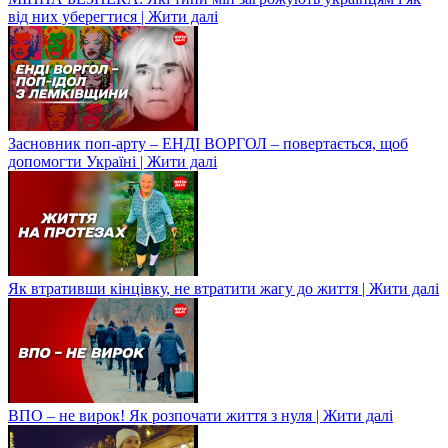
від них уберегтися | Жити далі
Засновник поп-арту – ЕНДІ ВОРГОЛ – повертається, щоб
допомогти Україні | Жити далі
Як втративши кінцівку, не втратити жагу до життя | Жити далі
ВПО – не вирок! Як розпочати життя з нуля | Жити далі