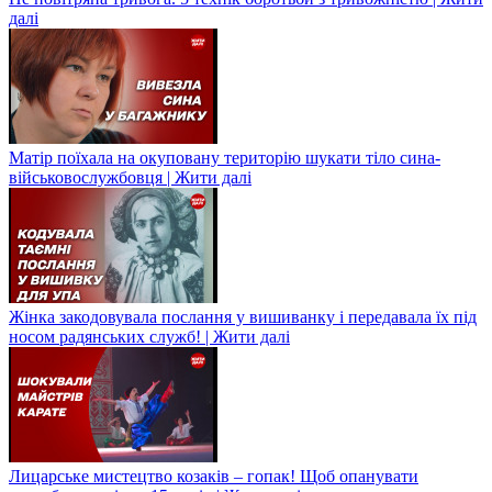
далі
Матір поїхала на окуповану територію шукати тіло сина-
військовослужбовця | Жити далі
Жінка закодовувала послання у вишиванку і передавала їх під
носом радянських служб! | Жити далі
Лицарське мистецтво козаків – гопак! Щоб опанувати