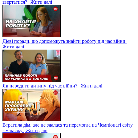
звертатися? | Жити далі
Дієві поради, що допоможуть знайти роботу під час війни |
Жити далі
Як народити дитину під час війни? | Жити далі
Втратила дім, але не здалася та перемогла на Чемпіонаті світу
з макіяжу | Жити далі