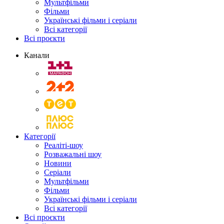
Мультфільми
Фільми
Українські фільми і серіали
Всі категорії
Всі проєкти
Канали
Категорії
Реаліті-шоу
Розважальні шоу
Новини
Серіали
Мультфільми
Фільми
Українські фільми і серіали
Всі категорії
Всі проєкти