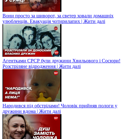
Вони просто за шиворот, за светер ховали домашніх
улюбленців. Евакуація чотирилапих | Жити далі
Агентками СРСР були дружини Хвильового і Сосюри!
Розстріляне відродження | Жити далі
Народився під обстрілами! Чоловік прийняв пологи у
дружини вдома | Жити далі