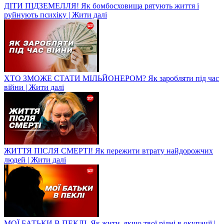
ДІТИ ПІДЗЕМЕЛЛЯ! Як бомбосховища рятують життя і
руйнують психіку | Жити далі
ХТО ЗМОЖЕ СТАТИ МІЛЬЙОНЕРОМ? Як заробляти під час
війни | Жити далі
ЖИТТЯ ПІСЛЯ СМЕРТІ! Як пережити втрату найдорожчих
людей | Жити далі
МОЇ БАТЬКИ В ПЕКЛІ. Як жити, якщо твої рідні в окупації |