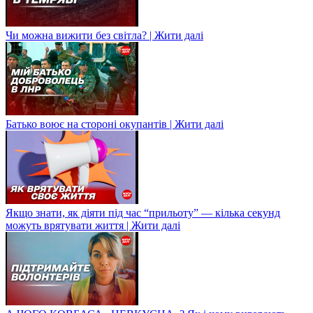
Чи можна вижити без світла? | Жити далі
Батько воює на стороні окупантів | Жити далі
Якщо знати, як діяти під час “прильоту” — кілька секунд
можуть врятувати життя | Жити далі