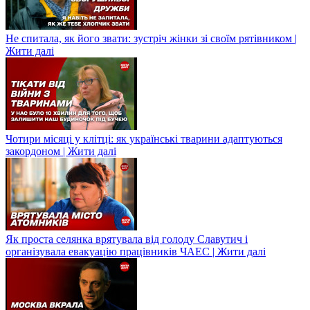
Не спитала, як його звати: зустріч жінки зі своїм рятівником |
Жити далі
Чотири місяці у клітці: як українські тварини адаптуються
закордоном | Жити далі
Як проста селянка врятувала від голоду Славутич і
організувала евакуацію працівників ЧАЕС | Жити далі