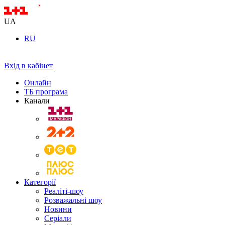
UA
RU
Вхід в кабінет
Онлайн
ТБ програма
Канали
Категорії
Реаліті-шоу
Розважальні шоу
Новини
Серіали