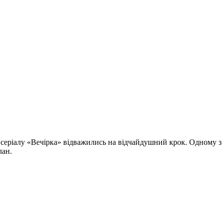
серіалу «Вечірка» відважились на відчайдушний крок. Одному з х
лан.