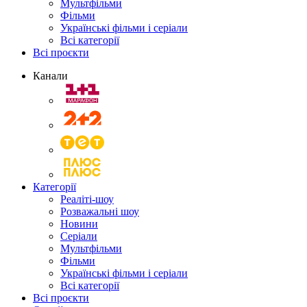
Мультфільми
Фільми
Українські фільми і серіали
Всі категорії
Всі проєкти
Канали
Категорії
Реаліті-шоу
Розважальні шоу
Новини
Серіали
Мультфільми
Фільми
Українські фільми і серіали
Всі категорії
Всі проєкти