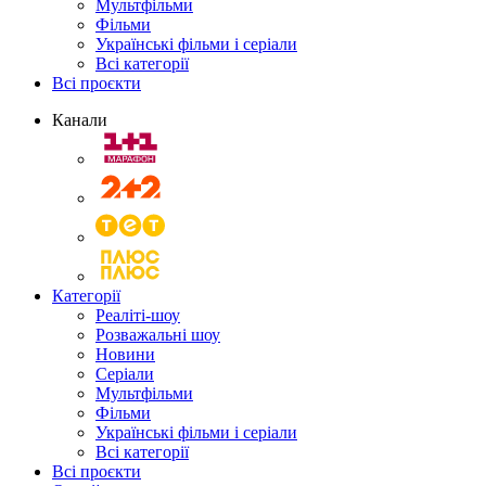
Мультфільми
Фільми
Українські фільми і серіали
Всі категорії
Всі проєкти
Канали
Категорії
Реаліті-шоу
Розважальні шоу
Новини
Серіали
Мультфільми
Фільми
Українські фільми і серіали
Всі категорії
Всі проєкти