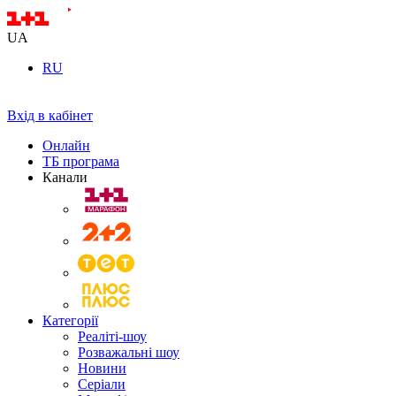
UA
RU
Вхід в кабінет
Онлайн
ТБ програма
Канали
Категорії
Реаліті-шоу
Розважальні шоу
Новини
Серіали