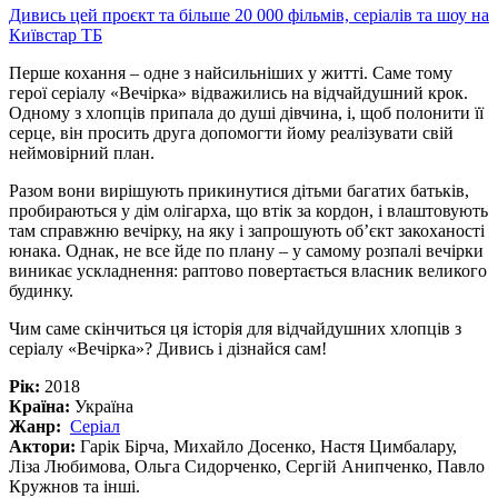
Дивись цей проєкт та більше 20 000 фільмів, серіалів та шоу на
Київстар ТБ
Перше кохання – одне з найсильніших у житті. Саме тому
герої серіалу «Вечірка» відважились на відчайдушний крок.
Одному з хлопців припала до душі дівчина, і, щоб полонити її
серце, він просить друга допомогти йому реалізувати свій
неймовірний план.
Разом вони вирішують прикинутися дітьми багатих батьків,
пробираються у дім олігарха, що втік за кордон, і влаштовують
там справжню вечірку, на яку і запрошують об’єкт закоханості
юнака. Однак, не все йде по плану – у самому розпалі вечірки
виникає ускладнення: раптово повертається власник великого
будинку.
Чим саме скінчиться ця історія для відчайдушних хлопців з
серіалу «Вечірка»? Дивись і дізнайся сам!
Рік:
2018
Країна:
Україна
Жанр:
Серіал
Актори:
Гарік Бірча, Михайло Досенко, Настя Цимбалару,
Ліза Любимова, Ольга Сидорченко, Сергій Анипченко, Павло
Кружнов та інші.