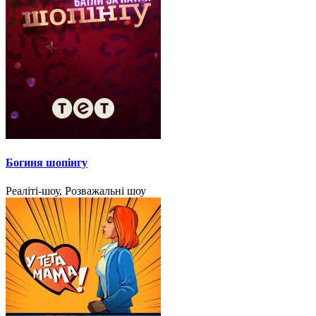
Богиня шопінгу
Реаліті-шоу, Розважальні шоу