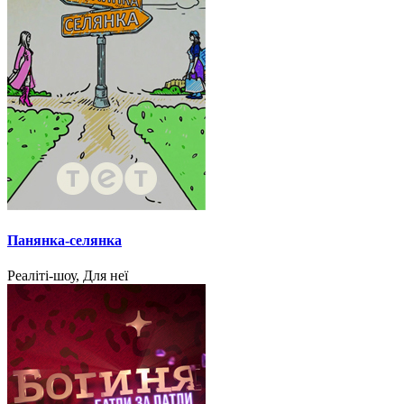
Панянка-селянка
Реаліті-шоу, Для неї