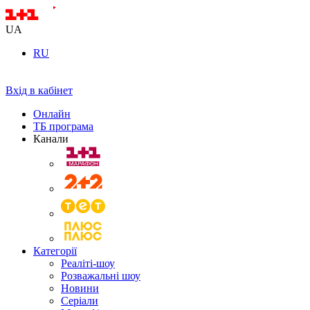
UA
RU
Вхід в кабінет
Онлайн
ТБ програма
Канали
Категорії
Реаліті-шоу
Розважальні шоу
Новини
Серіали