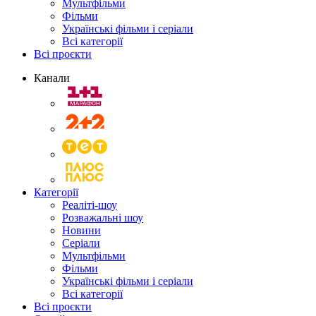
Мультфільми
Фільми
Українські фільми і серіали
Всі категорії
Всі проєкти
Канали
Категорії
Реаліті-шоу
Розважальні шоу
Новини
Серіали
Мультфільми
Фільми
Українські фільми і серіали
Всі категорії
Всі проєкти