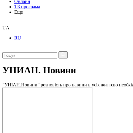
Онлайн
ТБ програма
Еще
UA
RU
УНИАН. Новини
“УНІАН.Новини” розповість про навини в усіх життєво необхідн