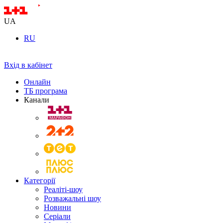
UA
RU
Вхід в кабінет
Онлайн
ТБ програма
Канали
Категорії
Реаліті-шоу
Розважальні шоу
Новини
Серіали