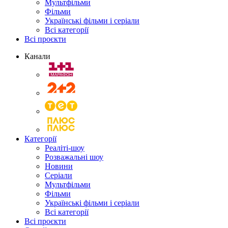
Мультфільми
Фільми
Українські фільми і серіали
Всі категорії
Всі проєкти
Канали
Категорії
Реаліті-шоу
Розважальні шоу
Новини
Серіали
Мультфільми
Фільми
Українські фільми і серіали
Всі категорії
Всі проєкти