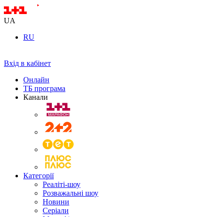
UA
RU
Вхід в кабінет
Онлайн
ТБ програма
Канали
Категорії
Реаліті-шоу
Розважальні шоу
Новини
Серіали