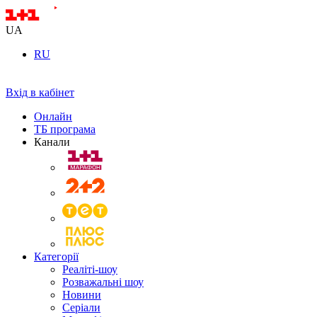
UA
RU
Вхід в кабінет
Онлайн
ТБ програма
Канали
Категорії
Реаліті-шоу
Розважальні шоу
Новини
Серіали