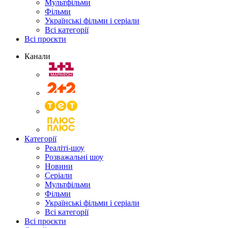
Мультфільми
Фільми
Українські фільми і серіали
Всі категорії
Всі проєкти
Канали
Категорії
Реаліті-шоу
Розважальні шоу
Новини
Серіали
Мультфільми
Фільми
Українські фільми і серіали
Всі категорії
Всі проєкти