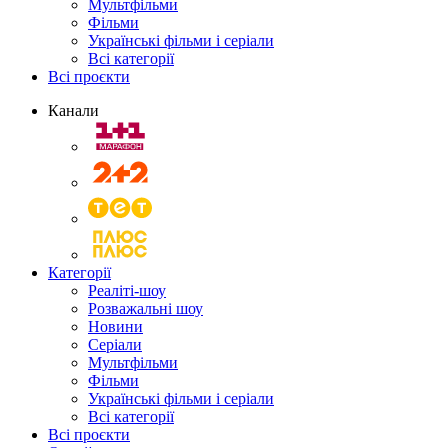
Мультфільми
Фільми
Українські фільми і серіали
Всі категорії
Всі проєкти
Канали
Категорії
Реаліті-шоу
Розважальні шоу
Новини
Серіали
Мультфільми
Фільми
Українські фільми і серіали
Всі категорії
Всі проєкти