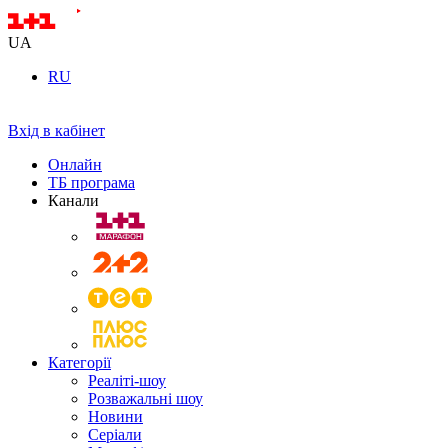
UA
RU
Вхід в кабінет
Онлайн
ТБ програма
Канали
Категорії
Реаліті-шоу
Розважальні шоу
Новини
Серіали