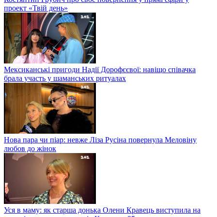
проект «Твій день»
Мексиканські пригоди Надії Дорофєєвої: навіщо співачка
брала участь у шаманських ритуалах
Нова пара чи піар: невже Ліза Русіна повернула Меловіну
любов до жінок
Уся в маму: як старша донька Олени Кравець виступила на