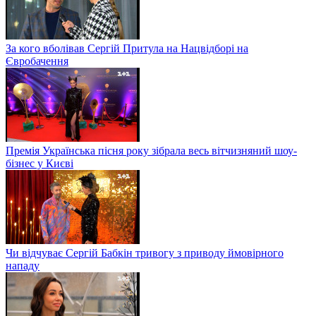
За кого вболівав Сергій Притула на Нацвідборі на
Євробачення
Премія Українська пісня року зібрала весь вітчизняний шоу-
бізнес у Києві
Чи відчуває Сергій Бабкін тривогу з приводу ймовірного
нападу