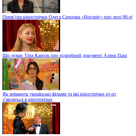
Прем’єра кінострічки Олега Сенцова «Носоріг» про лихі 90-ті
Що думає Тіна Кароль про підробний документ Аліни Паш
Як знімають українські фільми та які кінострічки от-от
з’являться в кінотеатрах