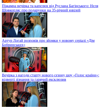
Піжамна вечірка та капелюх від Руслана Багінського: Неля
Шовкопляс про подарунки на 35-річний ювілей
Артур Логай розповів про зйомки у новому серіалі «Дім
Бобринських»
Вечірка з нагоди старту нового сезону шоу «Голос країни»:
відверті зізнання та гарячий ексклюзив