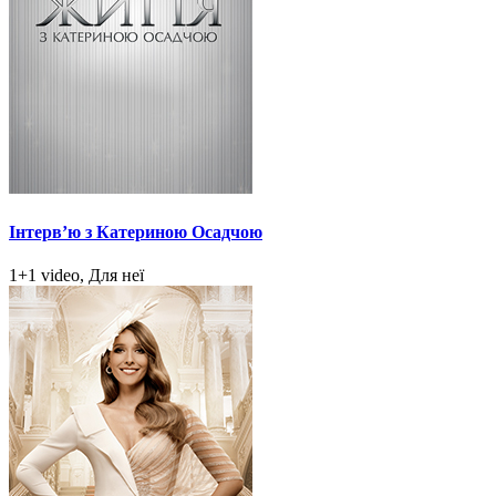
Інтерв’ю з Катериною Осадчою
1+1 video, Для неї