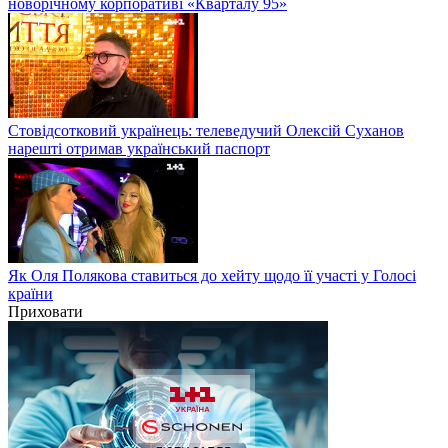
новорічному корпоративі «Кварталу 95»
Стовідсотковий українець: телеведучий Олексій Суханов
нарешті отримав український паспорт
Як Оля Полякова ставиться до хейту щодо її участі у Голосі
країни
Приховати