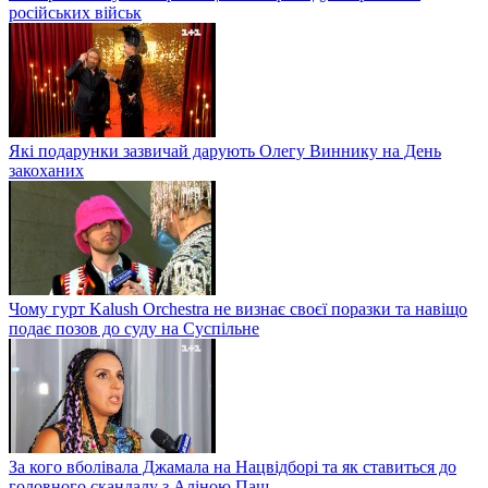
російських військ
Які подарунки зазвичай дарують Олегу Виннику на День
закоханих
Чому гурт Kalush Orchestra не визнає своєї поразки та навіщо
подає позов до суду на Суспільне
За кого вболівала Джамала на Нацвідборі та як ставиться до
головного скандалу з Аліною Паш