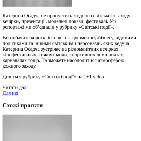
Катерина Осадча не пропустить жодного світського заходу:
вечірки, презентації, модельні покази, фестивалі. Усі
репортажі ми об’єднали у рубрику «Світські події».
Ви побачите короткі інтерв'ю з зірками шоу-бізнесу, відомими
політиками та іншими світськими персонами, яких ведуча
Катерина Осадча зустрічає на різноманітних вечірках,
кінофестивалях, тижнях моди, спортивних чемпіонатах,
карнавалах тощо. Та зможете насолодитися атмосферою
кожного заходу.
Дивіться рубрику «Світські події» на 1+1 video.
Читати далі
Для неї
Схожі проєкти