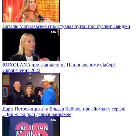
Наталія Могилевська спростувала чутки про буллінг Зіанджи
ROXOLANA про скандали на Національному відборі
Євробачення 2022
Дар'я Петрожицька та Ельдар Кабіров про зйомки у серіалі
«Дикі»: які ролі далися найважче