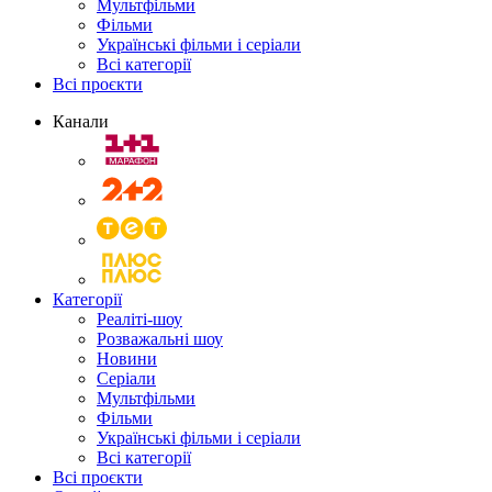
Мультфільми
Фільми
Українські фільми і серіали
Всі категорії
Всі проєкти
Канали
Категорії
Реаліті-шоу
Розважальні шоу
Новини
Серіали
Мультфільми
Фільми
Українські фільми і серіали
Всі категорії
Всі проєкти