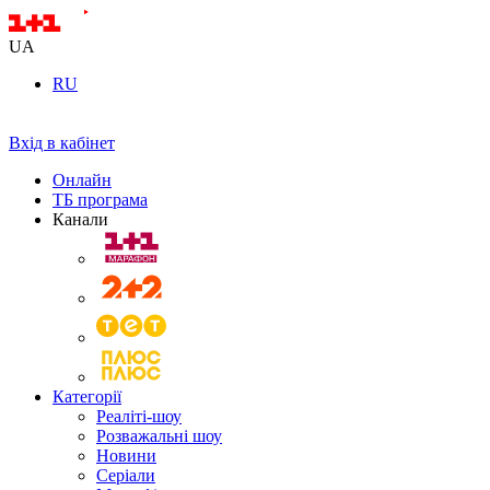
UA
RU
Вхід в кабінет
Онлайн
ТБ програма
Канали
Категорії
Реаліті-шоу
Розважальні шоу
Новини
Серіали