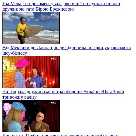
Ліа Меладзе прокоментувала, які в неї стосунки з новою
дружиною тата Вірою Брєжнєвою
Від Мексики до Лапландії: де відпочивали зірки українського
шоу-бізнесу
Чи збирала дружина міністра оборони України Юлія Зорій
тривожну валізу
Костянтин Грубич про своє повернення у прямі ефіри у