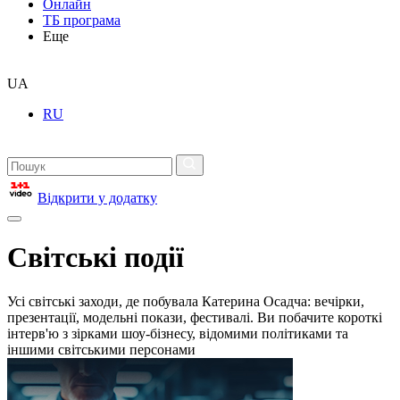
Онлайн
ТБ програма
Еще
UA
RU
Відкрити у додатку
Світські події
Усі світські заходи, де побувала Катерина Осадча: вечірки,
презентації, модельні покази, фестивалі. Ви побачите короткі
інтерв'ю з зірками шоу-бізнесу, відомими політиками та
іншими світськими персонами