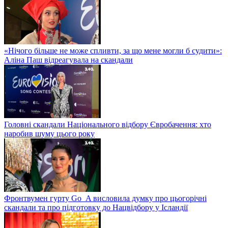
«Нічого більше не може спливти, за що мене могли б судити»:
Аліна Паш відреагувала на скандали
Головні скандали Національного відбору Євробачення: хто
наробив шуму цього року
Фронтвумен гурту Go_A висловила думку про цьогорічні
скандали та про підготовку до Нацвідбору у Ісландії