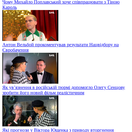
Чому Михайло Поплавський хоче співпрацювати з Тіною
Кароль
Антон Вельбой прокоментував результати Нацвідбору на
Євробачення
Як ув’язнення в російській тюрмі допомогло Олегу Сенцову
зробити його новий фільм реалістичним
Які прогнози у Віктора Ющенка з приводу вторгнення