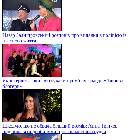
Назар Задніпровський розповів про випадки з поліцією із
власного життя
Як інтернет-зірки святкували прем’єру комедії «Любов і
блогери»
Шкодую, що не обрала більший розмір: Анна Трінчер
поділилася подробицями про збільшення грудей