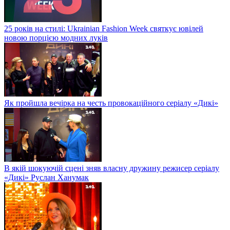
25 років на стилі: Ukrainian Fashion Week святкує ювілей
новою порцією модних луків
Як пройшла вечірка на честь провокаційного серіалу «Дикі»
В якій шокуючій сцені зняв власну дружину режисер серіалу
«Дикі» Руслан Ханумак