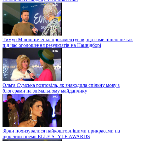
Тимур Мірошниченко прокоментував, що саме пішло не так
під час оголошення результатів на Нацвідборі
Ольга Сумська розповіла, як знаходила спільну мову з
блогерами на знімальному майданчику
Зірки похизувалися найкоштовнішими прикрасами на
щорічній премії ELLE STYLE AWARDS