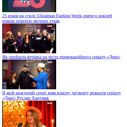
25 років на стилі: Ukrainian Fashion Week святкує ювілей
новою порцією модних луків
Як пройшла вечірка на честь провокаційного серіалу «Дикі»
В якій шокуючій сцені зняв власну дружину режисер серіалу
«Дикі» Руслан Ханумак