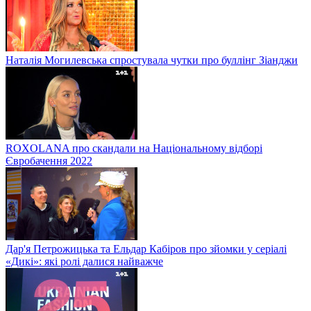
Наталія Могилевська спростувала чутки про буллінг Зіанджи
ROXOLANA про скандали на Національному відборі
Євробачення 2022
Дар'я Петрожицька та Ельдар Кабіров про зйомки у серіалі
«Дикі»: які ролі далися найважче