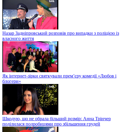
Назар Задніпровський розповів про випадки з поліцією із
власного життя
Як інтернет-зірки святкували прем’єру комедії «Любов і
блогери»
Шкодую, що не обрала більший розмір: Анна Трінчер
поділилася подробицями про збільшення грудей