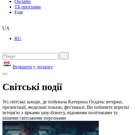
Онлайн
ТБ програма
Еще
UA
RU
Відкрити у додатку
Світські події
Усі світські заходи, де побувала Катерина Осадча: вечірки,
презентації, модельні покази, фестивалі. Ви побачите короткі
інтерв'ю з зірками шоу-бізнесу, відомими політиками та
іншими світськими персонами