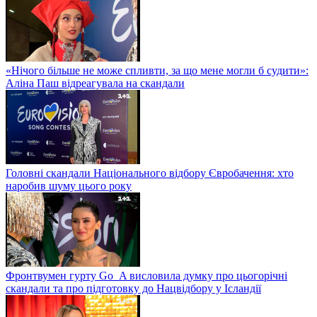
«Нічого більше не може спливти, за що мене могли б судити»:
Аліна Паш відреагувала на скандали
Головні скандали Національного відбору Євробачення: хто
наробив шуму цього року
Фронтвумен гурту Go_A висловила думку про цьогорічні
скандали та про підготовку до Нацвідбору у Ісландії