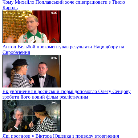
Чому Михайло Поплавський хоче співпрацювати з Тіною
Кароль
Антон Вельбой прокоментував результати Нацвідбору на
Євробачення
Як ув’язнення в російській тюрмі допомогло Олегу Сенцову
зробити його новий фільм реалістичним
Які прогнози у Віктора Ющенка з приводу вторгнення