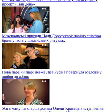
проект «Твій день»
Мексиканські пригоди Надії Дорофєєвої: навіщо співачка
брала участь у шаманських ритуалах
Нова пара чи піар: невже Ліза Русіна повернула Меловіну
любов до жінок
Уся в маму: як старша донька Олени Кравець виступила на