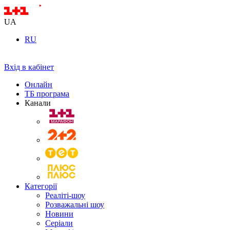
UA
RU
Вхід в кабінет
Онлайн
ТБ програма
Канали
Категорії
Реаліті-шоу
Розважальні шоу
Новини
Серіали