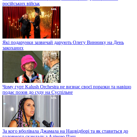
російських військ
Які подарунки зазвичай дарують Олегу Виннику на День
закоханих
Чому гурт Kalush Orchestra не визнає своєї поразки та навіщо
подає позов до суду на Суспільне
За кого вболівала Джамала на Нацвідборі та як ставиться до
головного скандалу з Аліною Паш