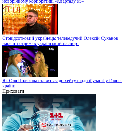
новорічному корпоративі «Кварталу 95»
Стовідсотковий українець: телеведучий Олексій Суханов
нарешті отримав український паспорт
Як Оля Полякова ставиться до хейту щодо її участі у Голосі
країни
Приховати