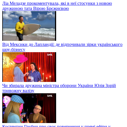
Ліа Меладзе прокоментувала, які в неї стосунки з новою
дружиною тата Вірою Брєжнєвою
Від Мексики до Лапландії: де відпочивали зірки українського
шоу-бізнесу
Чи збирала дружина міністра оборони України Юлія Зорій
тривожну валізу
Костянтин Грубич про своє повернення у прямі ефіри у