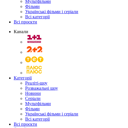
Мультфільми
Фільми
Українські фільми і серіали
Всі категорії
Всі проєкти
Канали
Категорії
Реаліті-шоу
Розважальні шоу
Новини
Серіали
Мультфільми
Фільми
Українські фільми і серіали
Всі категорії
Всі проєкти