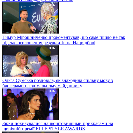
Тимур Мірошниченко прокоментував, що саме пішло не так
під час оголошення результатів на Нацвідборі
Ольга Сумська розповіла, як знаходила спільну мову з
блогерами на знімальному майданчику
Зірки похизувалися найкоштовнішими прикрасами на
щорічній премії ELLE STYLE AWARDS