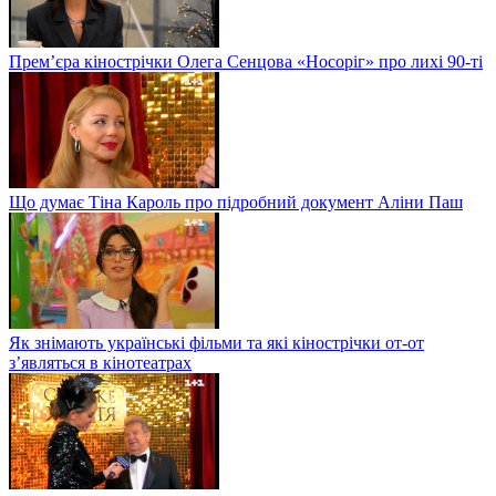
Прем’єра кінострічки Олега Сенцова «Носоріг» про лихі 90-ті
Що думає Тіна Кароль про підробний документ Аліни Паш
Як знімають українські фільми та які кінострічки от-от
з’являться в кінотеатрах