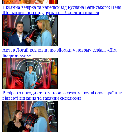
Піжамна вечірка та капелюх від Руслана Багінського: Неля
Шовкопляс про подарунки на 35-річний ювілей
Артур Логай розповів про зйомки у новому серіалі «Дім
Бобринських»
Вечірка з нагоди старту нового сезону шоу «Голос країни»:
відверті зізнання та гарячий ексклюзив