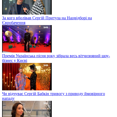
За кого вболівав Сергій Притула на Нацвідборі на
Євробачення
Премія Українська пісня року зібрала весь вітчизняний шоу-
бізнес у Києві
Чи відчуває Сергій Бабкін тривогу з приводу ймовірного
нападу