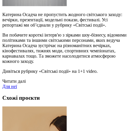
Катерина Осадча не пропустить жодного світського заходу:
вечірки, презентації, модельні покази, фестивалі. Усі
репортажі ми об’єднали у рубрику «Світські події».
Ви побачите короткі інтерв'ю з зірками шоу-бізнесу, відомими
політиками та іншими світськими персонами, яких ведуча
Катерина Осадча зустрічає на різноманітних вечірках,
кінофестивалях, тижнях моди, спортивних чемпіонатах,
карнавалах тощо. Та зможете насолодитися атмосферою
кожного заходу.
Дивіться рубрику «Світські події» на 1+1 video.
Читати далі
Для неї
Схожі проєкти