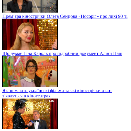
Прем’єра кінострічки Олега Сенцова «Носоріг» про лихі 90-ті
Що думає Тіна Кароль про підробний документ Аліни Паш
Як знімають українські фільми та які кінострічки от-от
з’являться в кінотеатрах