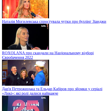
Наталія Могилевська спростувала чутки про буллінг Зіанджи
ROXOLANA про скандали на Національному відборі
Євробачення 2022
Дар'я Петрожицька та Ельдар Кабіров про зйомки у серіалі
«Дикі»: які ролі далися найважче