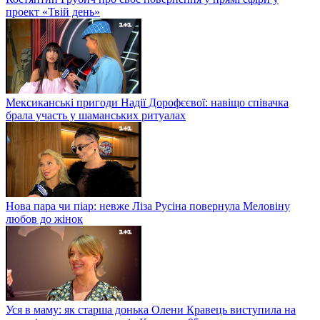
проект «Твій день»
Мексиканські пригоди Надії Дорофєєвої: навіщо співачка
брала участь у шаманських ритуалах
Нова пара чи піар: невже Ліза Русіна повернула Меловіну
любов до жінок
Уся в маму: як старша донька Олени Кравець виступила на