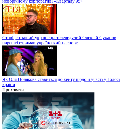
новорічному корпоративі «Кварталу 95»
Стовідсотковий українець: телеведучий Олексій Суханов
нарешті отримав український паспорт
Як Оля Полякова ставиться до хейту щодо її участі у Голосі
країни
Приховати