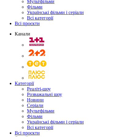
Мультфільми
Фільми
Українські фільми і серіали
Всі категорії
Всі проєкти
Канали
Категорії
Реаліті-шоу
Розважальні шоу
Новини
Серіали
Мультфільми
Фільми
Українські фільми і серіали
Всі категорії
Всі проєкти