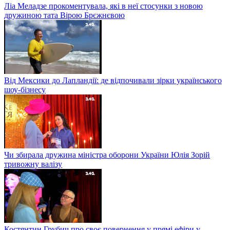
Ліа Меладзе прокоментувала, які в неї стосунки з новою
дружиною тата Вірою Брєжнєвою
Від Мексики до Лапландії: де відпочивали зірки українського
шоу-бізнесу
Чи збирала дружина міністра оборони України Юлія Зорій
тривожну валізу
Костянтин Грубич про своє повернення у прямі ефіри у