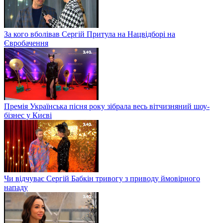
За кого вболівав Сергій Притула на Нацвідборі на
Євробачення
Премія Українська пісня року зібрала весь вітчизняний шоу-
бізнес у Києві
Чи відчуває Сергій Бабкін тривогу з приводу ймовірного
нападу