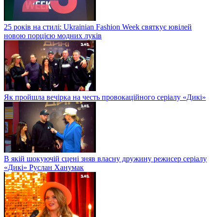
25 років на стилі: Ukrainian Fashion Week святкує ювілей
новою порцією модних луків
Як пройшла вечірка на честь провокаційного серіалу «Дикі»
В якій шокуючій сцені зняв власну дружину режисер серіалу
«Дикі» Руслан Ханумак