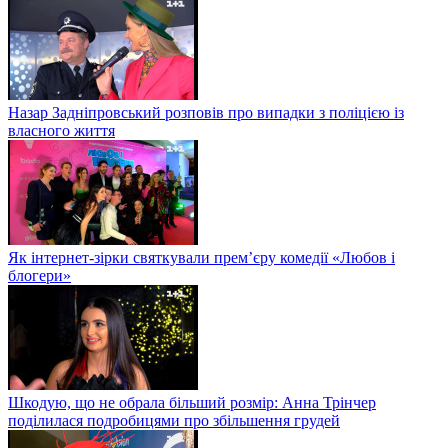
Назар Задніпровський розповів про випадки з поліцією із
власного життя
Як інтернет-зірки святкували прем’єру комедії «Любов і
блогери»
Шкодую, що не обрала більший розмір: Анна Трінчер
поділилася подробицями про збільшення грудей