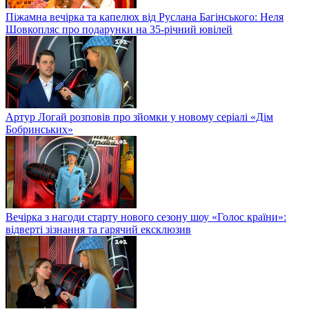
Піжамна вечірка та капелюх від Руслана Багінського: Неля
Шовкопляс про подарунки на 35-річний ювілей
Артур Логай розповів про зйомки у новому серіалі «Дім
Бобринських»
Вечірка з нагоди старту нового сезону шоу «Голос країни»:
відверті зізнання та гарячий ексклюзив