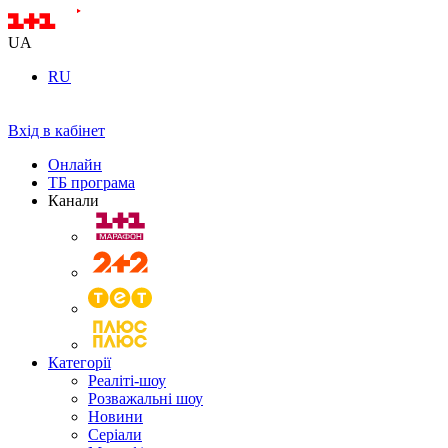
UA
RU
Вхід в кабінет
Онлайн
ТБ програма
Канали
Категорії
Реаліті-шоу
Розважальні шоу
Новини
Серіали