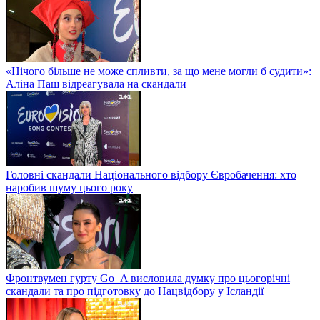
«Нічого більше не може спливти, за що мене могли б судити»:
Аліна Паш відреагувала на скандали
Головні скандали Національного відбору Євробачення: хто
наробив шуму цього року
Фронтвумен гурту Go_A висловила думку про цьогорічні
скандали та про підготовку до Нацвідбору у Ісландії