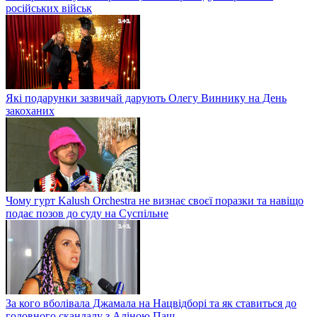
російських військ
Які подарунки зазвичай дарують Олегу Виннику на День
закоханих
Чому гурт Kalush Orchestra не визнає своєї поразки та навіщо
подає позов до суду на Суспільне
За кого вболівала Джамала на Нацвідборі та як ставиться до
головного скандалу з Аліною Паш