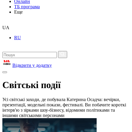
Онлайн
ТБ програма
Еще
UA
RU
Відкрити у додатку
Світські події
Усі світські заходи, де побувала Катерина Осадча: вечірки,
презентації, модельні покази, фестивалі. Ви побачите короткі
інтерв'ю з зірками шоу-бізнесу, відомими політиками та
іншими світськими персонами