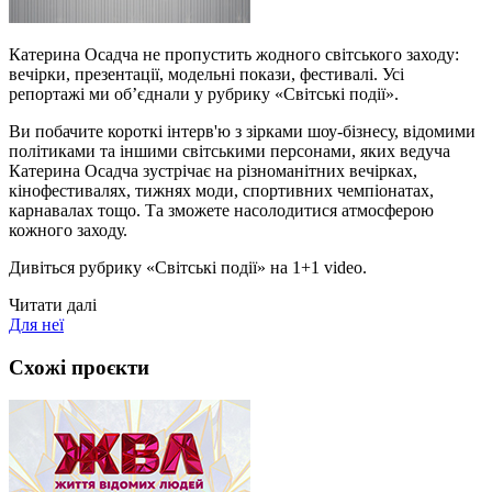
Катерина Осадча не пропустить жодного світського заходу:
вечірки, презентації, модельні покази, фестивалі. Усі
репортажі ми об’єднали у рубрику «Світські події».
Ви побачите короткі інтерв'ю з зірками шоу-бізнесу, відомими
політиками та іншими світськими персонами, яких ведуча
Катерина Осадча зустрічає на різноманітних вечірках,
кінофестивалях, тижнях моди, спортивних чемпіонатах,
карнавалах тощо. Та зможете насолодитися атмосферою
кожного заходу.
Дивіться рубрику «Світські події» на 1+1 video.
Читати далі
Для неї
Схожі проєкти