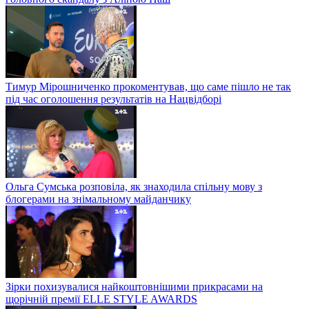
Тимур Мірошниченко прокоментував, що саме пішло не так
під час оголошення результатів на Нацвідборі
Ольга Сумська розповіла, як знаходила спільну мову з
блогерами на знімальному майданчику
Зірки похизувалися найкоштовнішими прикрасами на
щорічній премії ELLE STYLE AWARDS