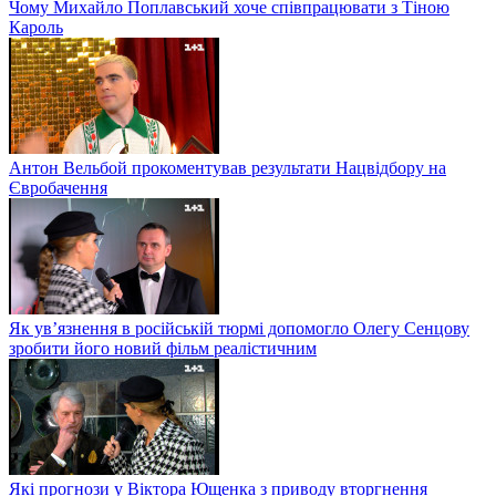
Чому Михайло Поплавський хоче співпрацювати з Тіною
Кароль
Антон Вельбой прокоментував результати Нацвідбору на
Євробачення
Як ув’язнення в російській тюрмі допомогло Олегу Сенцову
зробити його новий фільм реалістичним
Які прогнози у Віктора Ющенка з приводу вторгнення