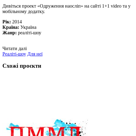
Дивіться проект «Одруження наосліп» на сайті 1+1 video та у
мобільному додатку.
Рік:
2014
Країна:
Україна
Жанр:
реаліті-шоу
Читати далі
Реаліті-шоу
Для неї
Схожі проєкти