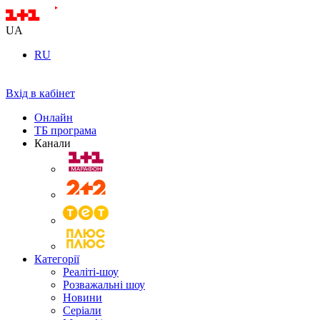
UA
RU
Вхід в кабінет
Онлайн
ТБ програма
Канали
Категорії
Реаліті-шоу
Розважальні шоу
Новини
Серіали