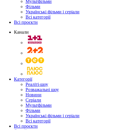
Мультфільми
Фільми
Українські фільми і серіали
Всі категорії
Всі проєкти
Канали
Категорії
Реаліті-шоу
Розважальні шоу
Новини
Серіали
Мультфільми
Фільми
Українські фільми і серіали
Всі категорії
Всі проєкти