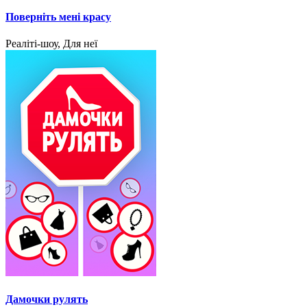
Поверніть мені красу
Реаліті-шоу, Для неї
Дамочки рулять