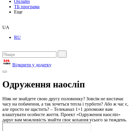
Онлайн
ТБ програма
Еще
UA
RU
Відкрити у додатку
Одруження наосліп
Ніяк не знайдете свою другу половинку? Зовсім не вистачає
часу на побачення, а так хочеться тепла і турботи? Або ж час є,
але просто не щастить? – Телеканал 1+1 допоможе вам
влаштувати особисте життя. Проект «Одруження наосліп»
дарує вам можливість знайти своє кохання усього за тиждень.