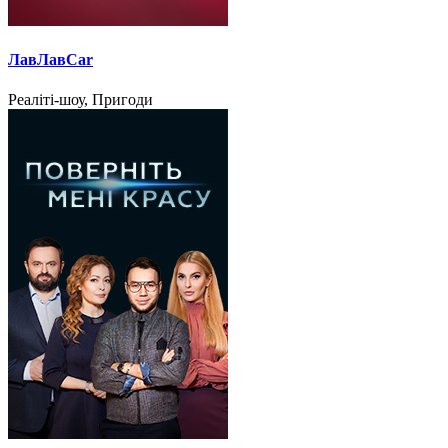
ЛавЛавCar
Реаліті-шоу, Пригоди