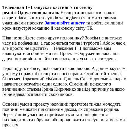
Телеканал 1+1 запускає кастинг 7-го сезону
реаліті Одруження наосліп.
Експерти-психологи знають
секрети ідеальних стосунків та поділяться ними з новими
учасниками проекту.
Заповнюйте анкету
та робіть сміливий
крок назустріч коханню й казковому світу ТБ.
Ніяк не знайдете свою другу половинку? Зовсім не вистачає
часу на побачення, а так хочеться тепла і турботи? Або ж час є,
але просто не щастить? – Телеканал 1+1 допоможе вам
влаштувати особисте життя. Проект «Одруження наосліп»
дарує можливість знайти своє кохання усього за тиждень.
Герої підуть на все, щоб знайти свою любов. А допоможуть їм
у цьому справжні експерти своєї справи. Особистий тренер,
бізнесмен і зразковий сім'янин Даніель Салем допоможе парам
навчитися розуміти один одного. Сімейний психолог з
величезним стажем Ірина Кириченко знайде причину за якою
їм не вдавалося знайти свою любов.
Основні умови проекту незмінні: протягом тижня молодята
повинні мешкати під спільним дахом, як справжня родина.
Через 7 днів учасники приймають остаточне рішення –
назавжди зняти обручки або продовжити стосунки за межами
проекту.