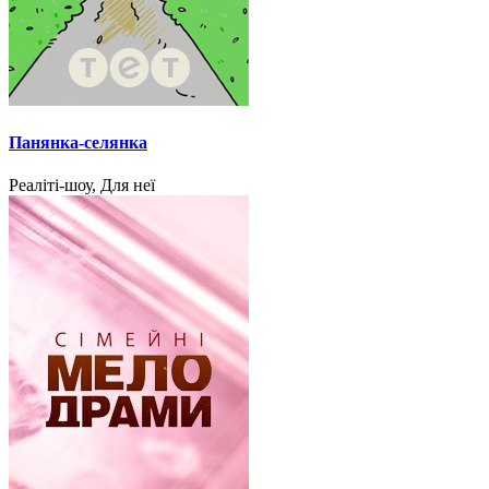
Панянка-селянка
Реаліті-шоу, Для неї