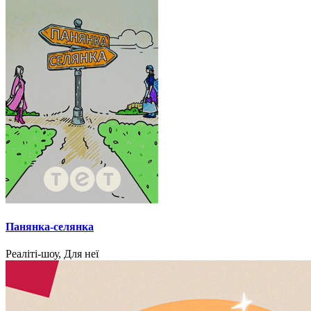
Панянка-селянка
Реаліті-шоу, Для неї