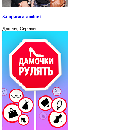
За правом любові
Для неї, Серіали