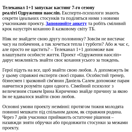
Телеканал 1+1 запускає кастинг 7-го сезону
реаліті Одруження наосліп.
Експерти-психологи знають
секрети ідеальних стосунків та поділяться ними з новими
учасниками проекту.
Заповнюйте анкету
та робіть сміливий
крок назустріч коханню й казковому світу ТБ.
Ніяк не знайдете свою другу половинку? Зовсім не вистачає
часу на побачення, а так хочеться тепла і турботи? Або ж час є,
але просто не щастить? – Телеканал 1+1 допоможе вам
влаштувати особисте життя. Проект «Одруження наосліп»
дарує можливість знайти своє кохання усього за тиждень.
Герої підуть на все, щоб знайти свою любов. А допоможуть їм
у цьому справжні експерти своєї справи. Особистий тренер,
бізнесмен і зразковий сім'янин Даніель Салем допоможе парам
навчитися розуміти один одного. Сімейний психолог з
величезним стажем Ірина Кириченко знайде причину за якою
їм не вдавалося знайти свою любов.
Основні умови проекту незмінні: протягом тижня молодята
повинні мешкати під спільним дахом, як справжня родина.
Через 7 днів учасники приймають остаточне рішення –
назавжди зняти обручки або продовжити стосунки за межами
проекту.