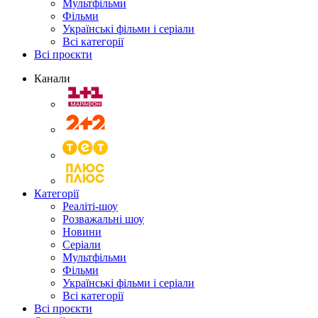
Мультфільми
Фільми
Українські фільми і серіали
Всі категорії
Всі проєкти
Канали
Категорії
Реаліті-шоу
Розважальні шоу
Новини
Серіали
Мультфільми
Фільми
Українські фільми і серіали
Всі категорії
Всі проєкти