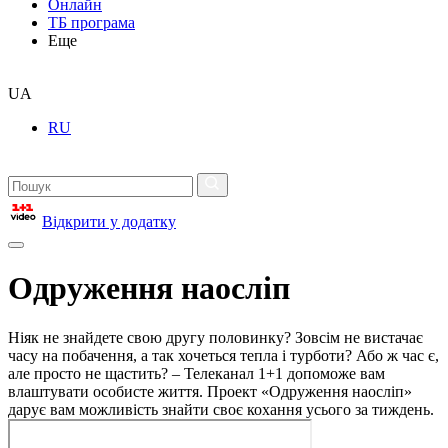
Онлайн
ТБ програма
Еще
UA
RU
Відкрити у додатку
Одруження наосліп
Ніяк не знайдете свою другу половинку? Зовсім не вистачає
часу на побачення, а так хочеться тепла і турботи? Або ж час є,
але просто не щастить? – Телеканал 1+1 допоможе вам
влаштувати особисте життя. Проект «Одруження наосліп»
дарує вам можливість знайти своє кохання усього за тиждень.