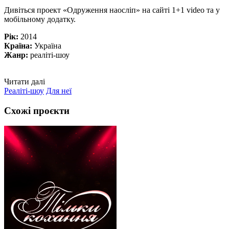
Дивіться проект «Одруження наосліп» на сайті 1+1 video та у
мобільному додатку.
Рік:
2014
Країна:
Україна
Жанр:
реаліті-шоу
Читати далі
Реаліті-шоу
Для неї
Схожі проєкти