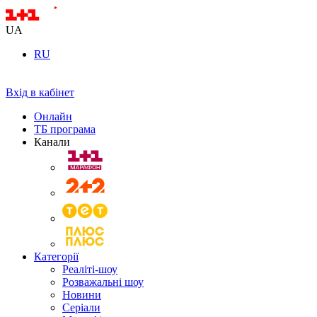
UA
RU
Вхід в кабінет
Онлайн
ТБ програма
Канали
Категорії
Реаліті-шоу
Розважальні шоу
Новини
Серіали