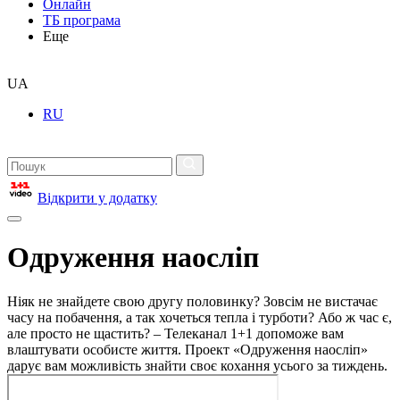
Онлайн
ТБ програма
Еще
UA
RU
Відкрити у додатку
Одруження наосліп
Ніяк не знайдете свою другу половинку? Зовсім не вистачає
часу на побачення, а так хочеться тепла і турботи? Або ж час є,
але просто не щастить? – Телеканал 1+1 допоможе вам
влаштувати особисте життя. Проект «Одруження наосліп»
дарує вам можливість знайти своє кохання усього за тиждень.