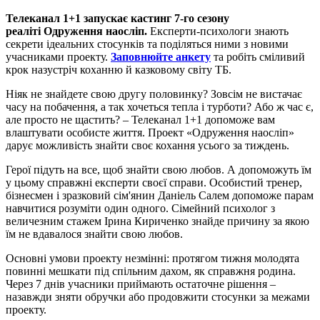
Телеканал 1+1 запускає кастинг 7-го сезону
реаліті Одруження наосліп.
Експерти-психологи знають
секрети ідеальних стосунків та поділяться ними з новими
учасниками проекту.
Заповнюйте анкету
та робіть сміливий
крок назустріч коханню й казковому світу ТБ.
Ніяк не знайдете свою другу половинку? Зовсім не вистачає
часу на побачення, а так хочеться тепла і турботи? Або ж час є,
але просто не щастить? – Телеканал 1+1 допоможе вам
влаштувати особисте життя. Проект «Одруження наосліп»
дарує можливість знайти своє кохання усього за тиждень.
Герої підуть на все, щоб знайти свою любов. А допоможуть їм
у цьому справжні експерти своєї справи. Особистий тренер,
бізнесмен і зразковий сім'янин Даніель Салем допоможе парам
навчитися розуміти один одного. Сімейний психолог з
величезним стажем Ірина Кириченко знайде причину за якою
їм не вдавалося знайти свою любов.
Основні умови проекту незмінні: протягом тижня молодята
повинні мешкати під спільним дахом, як справжня родина.
Через 7 днів учасники приймають остаточне рішення –
назавжди зняти обручки або продовжити стосунки за межами
проекту.