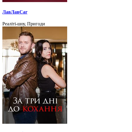
ЛавЛавCar
Реаліті-шоу, Пригоди