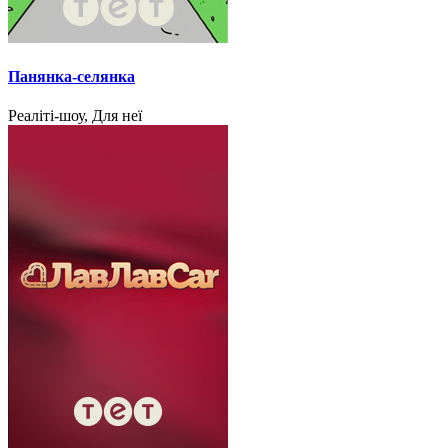
Панянка-селянка
Реаліті-шоу, Для неї