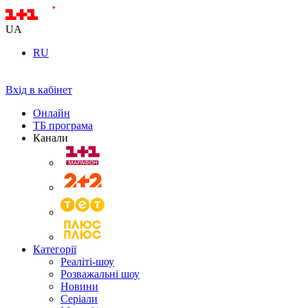
UA
RU
Вхід в кабінет
Онлайн
ТБ програма
Канали
Категорії
Реаліті-шоу
Розважальні шоу
Новини
Серіали