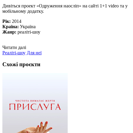
Дивіться проект «Одруження наосліп» на сайті 1+1 video та у
мобільному додатку.
Рік:
2014
Країна:
Україна
Жанр:
реаліті-шоу
Читати далі
Реаліті-шоу
Для неї
Схожі проєкти