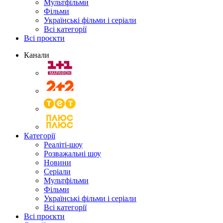
Мультфільми
Фільми
Українські фільми і серіали
Всі категорії
Всі проєкти
Канали
Категорії
Реаліті-шоу
Розважальні шоу
Новини
Серіали
Мультфільми
Фільми
Українські фільми і серіали
Всі категорії
Всі проєкти