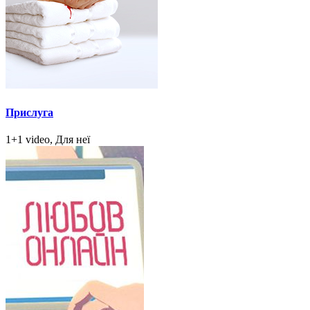
Прислуга
1+1 video, Для неї