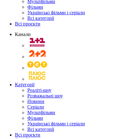
Мультфільми
Фільми
Українські фільми і серіали
Всі категорії
Всі проєкти
Канали
Категорії
Реаліті-шоу
Розважальні шоу
Новини
Серіали
Мультфільми
Фільми
Українські фільми і серіали
Всі категорії
Всі проєкти