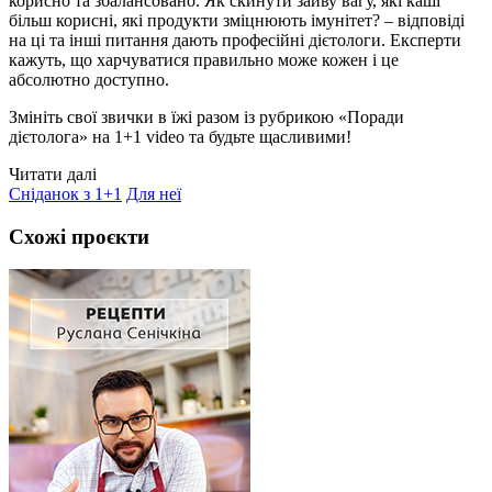
корисно та збалансовано. Як скинути зайву вагу, які каші
більш корисні, які продукти зміцнюють імунітет? – відповіді
на ці та інші питання дають професійні дієтологи. Експерти
кажуть, що харчуватися правильно може кожен і це
абсолютно доступно.
Змініть свої звички в їжі разом із рубрикою «Поради
дієтолога» на 1+1 video та будьте щасливими!
Читати далі
Сніданок з 1+1
Для неї
Схожі проєкти