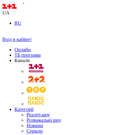
UA
RU
Вхід в кабінет
Онлайн
ТБ програма
Канали
Категорії
Реаліті-шоу
Розважальні шоу
Новини
Серіали