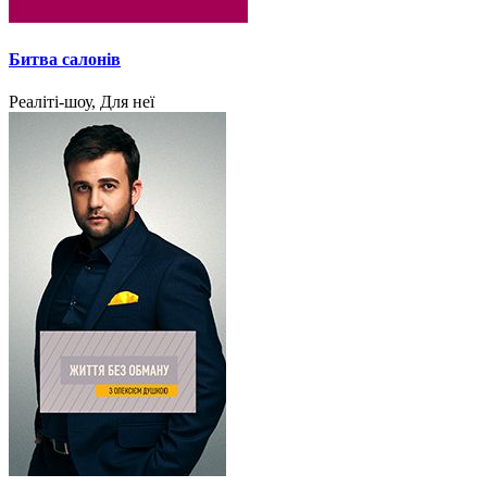
Битва салонів
Реаліті-шоу, Для неї