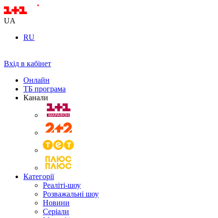
UA
RU
Вхід в кабінет
Онлайн
ТБ програма
Канали
Категорії
Реаліті-шоу
Розважальні шоу
Новини
Серіали