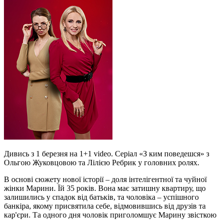
Дивись з 1 березня на 1+1 video. Cеріал «З ким поведешся» з
Ольгою Жуковцовою та Лілією Ребрик у головних ролях.
В основі сюжету нової історії – доля інтелігентної та чуйної
жінки Марини. Їй 35 років. Вона має затишну квартиру, що
залишились у спадок від батьків, та чоловіка – успішного
банкіра, якому присвятила себе, відмовившись від друзів та
кар'єри. Та одного дня чоловік приголомшує Марину звісткою