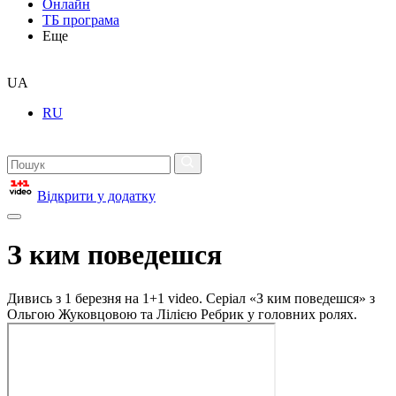
Онлайн
ТБ програма
Еще
UA
RU
Відкрити у додатку
З ким поведешся
Дивись з 1 березня на 1+1 video. Cеріал «З ким поведешся» з
Ольгою Жуковцовою та Лілією Ребрик у головних ролях.