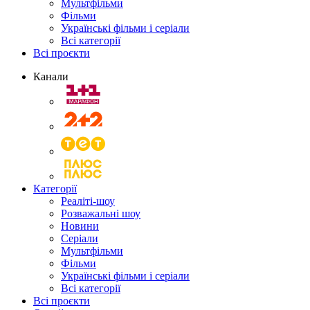
Мультфільми
Фільми
Українські фільми і серіали
Всі категорії
Всі проєкти
Канали
Категорії
Реаліті-шоу
Розважальні шоу
Новини
Серіали
Мультфільми
Фільми
Українські фільми і серіали
Всі категорії
Всі проєкти