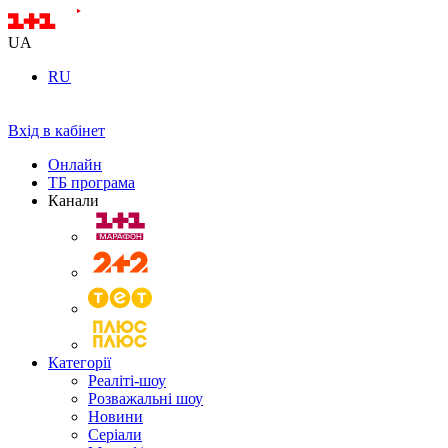
UA
RU
Вхід в кабінет
Онлайн
ТБ програма
Канали
Категорії
Реаліті-шоу
Розважальні шоу
Новини
Серіали