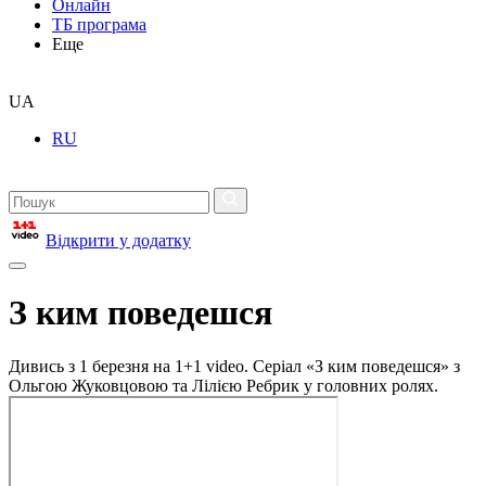
Онлайн
ТБ програма
Еще
UA
RU
Відкрити у додатку
З ким поведешся
Дивись з 1 березня на 1+1 video. Cеріал «З ким поведешся» з
Ольгою Жуковцовою та Лілією Ребрик у головних ролях.