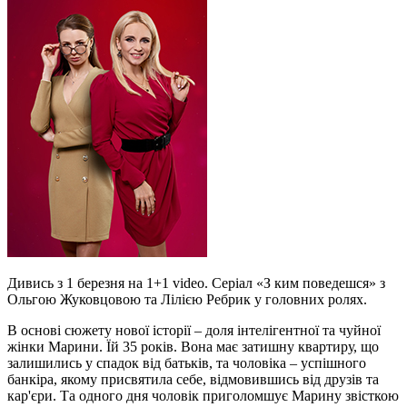
Дивись з 1 березня на 1+1 video. Cеріал «З ким поведешся» з
Ольгою Жуковцовою та Лілією Ребрик у головних ролях.
В основі сюжету нової історії – доля інтелігентної та чуйної
жінки Марини. Їй 35 років. Вона має затишну квартиру, що
залишились у спадок від батьків, та чоловіка – успішного
банкіра, якому присвятила себе, відмовившись від друзів та
кар'єри. Та одного дня чоловік приголомшує Марину звісткою