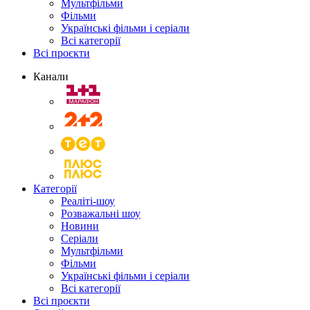
Мультфільми
Фільми
Українські фільми і серіали
Всі категорії
Всі проєкти
Канали
Категорії
Реаліті-шоу
Розважальні шоу
Новини
Серіали
Мультфільми
Фільми
Українські фільми і серіали
Всі категорії
Всі проєкти