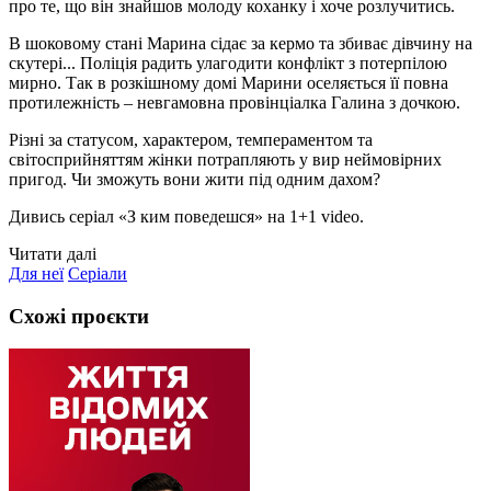
про те, що він знайшов молоду коханку і хоче розлучитись.
В шоковому стані Марина сідає за кермо та збиває дівчину на
скутері... Поліція радить улагодити конфлікт з потерпілою
мирно. Так в розкішному домі Марини оселяється її повна
протилежність – невгамовна провінціалка Галина з дочкою.
Різні за статусом, характером, темпераментом та
світосприйняттям жінки потрапляють у вир неймовірних
пригод. Чи зможуть вони жити під одним дахом?
Дивись серіал «З ким поведешся» на 1+1 video.
Читати далі
Для неї
Серіали
Схожі проєкти