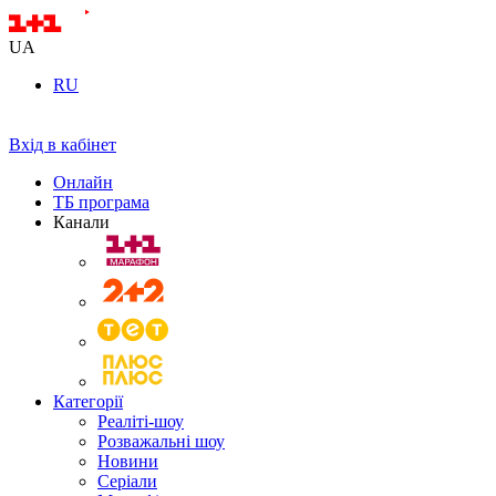
UA
RU
Вхід в кабінет
Онлайн
ТБ програма
Канали
Категорії
Реаліті-шоу
Розважальні шоу
Новини
Серіали