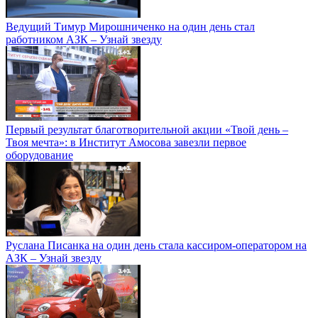
Ведущий Тимур Мирошниченко на один день стал
работником АЗК – Узнай звезду
Первый результат благотворительной акции «Твой день –
Твоя мечта»: в Институт Амосова завезли первое
оборудование
Руслана Писанка на один день стала кассиром-оператором на
АЗК – Узнай звезду