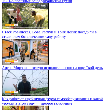
ТОП-5 полезных блюд украинской кухни
Стася Ровинская, Вова Рабчун и Тоня Лесик посадили в
столичном ботаническом саду рябину
Арсен Мирзоян вживую исполнил песню на шоу Твой день
Как работает клубничная ферма самообслуживания и какой
урожай в этом году — прямое включение