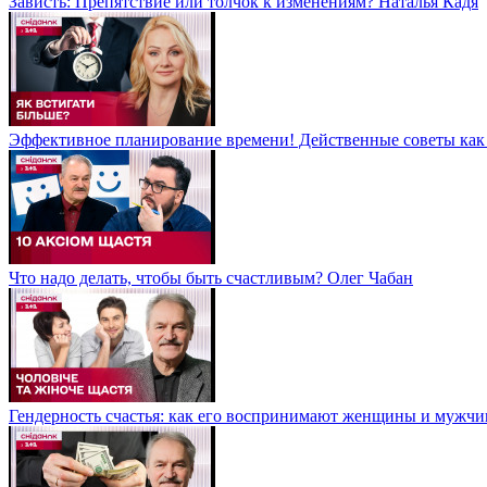
Зависть: Препятствие или толчок к изменениям? Наталья Кадя
Эффективное планирование времени! Действенные советы как 
Что надо делать, чтобы быть счастливым? Олег Чабан
Гендерность счастья: как его воспринимают женщины и мужчи