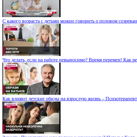
С какого возраста с детьми можно говорить о половом созрева
Что делать, если на работе невыносимо? Время перемен! Как р
Как влияют детские обиды на взрослую жизнь – Психотерапевт