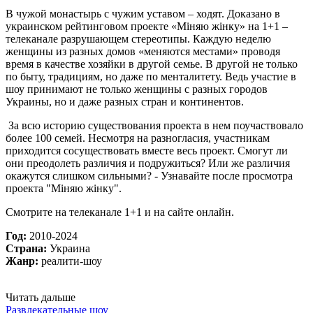
В чужой монастырь с чужим уставом – ходят. Доказано в
украинском рейтинговом проекте «Міняю жінку» на 1+1 –
телеканале разрушающем стереотипы. Каждую неделю
женщины из разных домов «меняются местами» проводя
время в качестве хозяйки в другой семье. В другой не только
по быту, традициям, но даже по менталитету. Ведь участие в
шоу принимают не только женщины с разных городов
Украины, но и даже разных стран и континентов.
За всю историю существования проекта в нем поучаствовало
более 100 семей. Несмотря на разногласия, участникам
приходится сосуществовать вместе весь проект. Смогут ли
они преодолеть различия и подружиться? Или же различия
окажутся слишком сильными? - Узнавайте после просмотра
проекта "Міняю жінку".
Смотрите на телеканале 1+1 и на сайте онлайн.
Год:
2010-2024
Страна:
Украина
Жанр:
реалити-шоу
Читать дальше
Развлекательные шоу