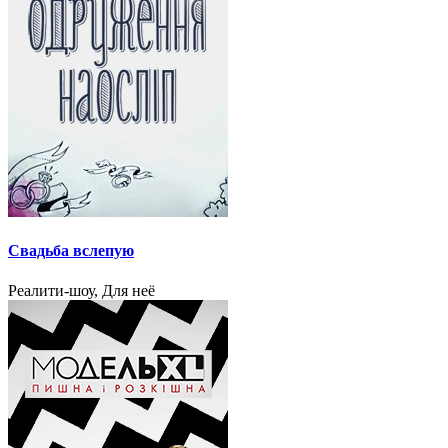
Свадьба вслепую
Реалити-шоу, Для неё