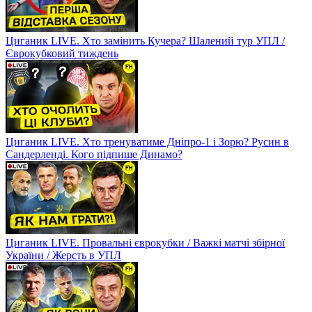
Циганик LIVE. Хто замінить Кучера? Шалений тур УПЛ /
Єврокубковий тиждень
Циганик LIVE. Хто тренуватиме Дніпро-1 і Зорю? Русин в
Сандерленді. Кого підпише Динамо?
Циганик LIVE. Провальні єврокубки / Важкі матчі збірної
України / Жерсть в УПЛ