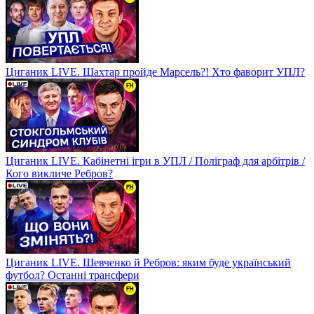
Циганик LIVE. Шахтар пройде Марсель?! Хто фаворит УПЛ?
Циганик LIVE. Кабінетні ігри в УПЛ / Поліграф для арбітрів /
Кого викличе Ребров?
Циганик LIVE. Шевченко й Ребров: яким буде український
футбол? Останні трансфери