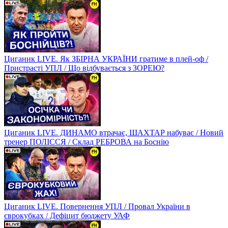
Циганик LIVE. Як ЗБІРНА УКРАЇНИ гратиме в плей-оф /
Пристрасті УПЛ / Що відбувається з ЗОРЕЮ?
Циганик LIVE. ДИНАМО втрачає, ШАХТАР набуває / Новий
тренер ПОЛІССЯ / Склад РЕБРОВА на Боснію
Циганик LIVE. Повернення УПЛ / Провал України в
єврокубках / Дефіцит бюджету УАФ