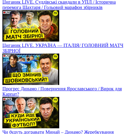
Циганик LIVE. Суддівські скандали в УПЛ / Історична
перемога Шахтаря / Гольовий марафон збірників
Циганик LIVE. УКРАЇНА — ІТАЛІЯ/ ГОЛОВНИЙ МАТЧ
ЗБІРНОЇ
Прогрес Динамо / Повернення Ярославського / Вирок для
Карпат?
Чи будуть догравати Минай – Динамо? Жеребкування