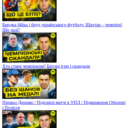
Бридка бійка і бруд українського футболу. Шахтар – чемпіон!
Що далі?
Хто стане чемпіоном? Брудні ігри і скандали
Провал Динамо / Підозрілі матчі в УПЛ / Підвищення Оболоні
і Полісся