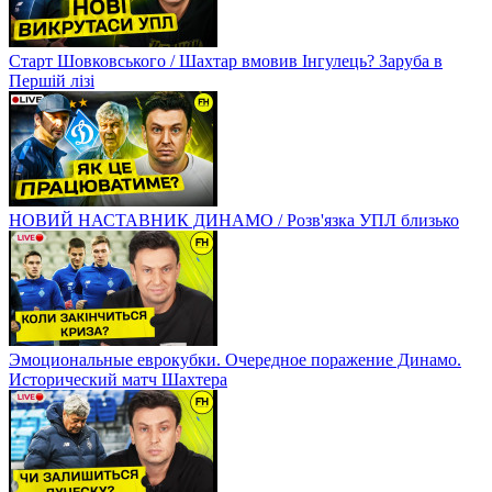
Старт Шовковського / Шахтар вмовив Інгулець? Заруба в
Першій лізі
НОВИЙ НАСТАВНИК ДИНАМО / Розв'язка УПЛ близько
Эмоциональные еврокубки. Очередное поражение Динамо.
Исторический матч Шахтера