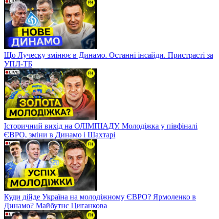
Що Луческу змінює в Динамо. Останні інсайди. Пристрасті за
УПЛ-ТБ
Історичний вихід на ОЛІМПІАДУ. Молодіжка у півфіналі
ЄВРО, зміни в Динамо і Шахтарі
Куди дійде Україна на молодіжному ЄВРО? Ярмоленко в
Динамо? Майбутнє Циганкова