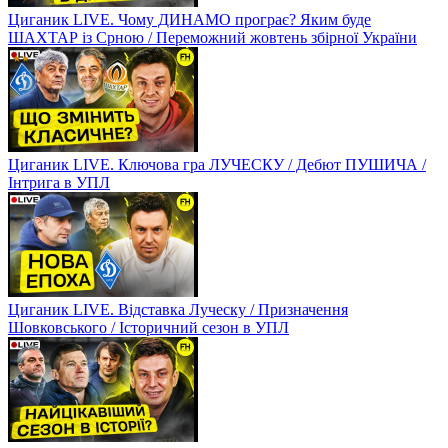
Циганик LIVE. Чому ДИНАМО програє? Яким буде
ШАХТАР із Срною / Переможний жовтень збірної України
Циганик LIVE. Ключова гра ЛУЧЕСКУ / Дебют ПУШИЧА /
Інтрига в УПЛ
Циганик LIVE. Відставка Луческу / Призначення
Шовковського / Історичний сезон в УПЛ