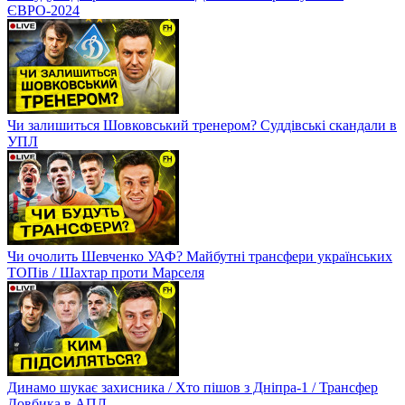
ЄВРО-2024
Чи залишиться Шовковський тренером? Суддівські скандали в
УПЛ
Чи очолить Шевченко УАФ? Майбутні трансфери українських
ТОПів / Шахтар проти Марселя
Динамо шукає захисника / Хто пішов з Дніпра-1 / Трансфер
Довбика в АПЛ