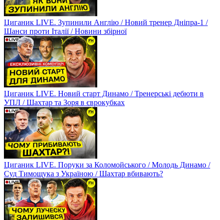
Циганик LIVE. Зупинили Англію / Новий тренер Дніпра-1 /
Шанси проти Італії / Новини збірної
Циганик LIVE. Новий старт Динамо / Тренерські дебюти в
УПЛ / Шахтар та Зоря в єврокубках
Циганик LIVE. Поруки за Коломойського / Молодь Динамо /
Суд Тимощука з Україною / Шахтар вбивають?