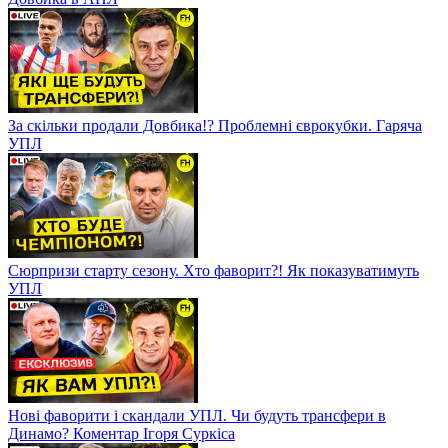
За скільки продали Довбика!? Проблемні єврокубки. Гаряча
УПЛ
Сюрпризи старту сезону. Хто фаворит?! Як показуватимуть
УПЛ
Нові фаворити і скандали УПЛ. Чи будуть трансфери в
Динамо? Коментар Ігоря Суркіса