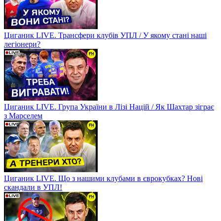
Циганик LIVE. Трансфери клубів УПЛ / У якому стані наші
легіонери?
Циганик LIVE. Група України в Лізі Націй / Як Шахтар зіграє
з Марселем
Циганик LIVE. Що з нашими клубами в єврокубках? Нові
скандали в УПЛ!