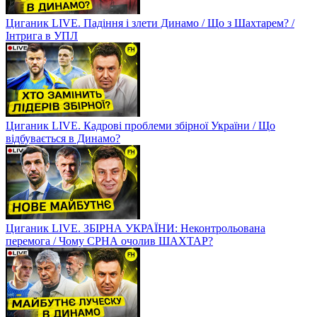
Циганик LIVE. Падіння і злети Динамо / Що з Шахтарем? /
Інтрига в УПЛ
Циганик LIVE. Кадрові проблеми збірної України / Що
відбувається в Динамо?
Циганик LIVE. ЗБІРНА УКРАЇНИ: Неконтрольована
перемога / Чому СРНА очолив ШАХТАР?