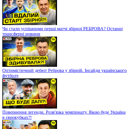
Чи стали успішними перші матчі збірної РЕБРОВА? Останні
трансферні новини
Оптимістичний дебют Реброва у збірній. Інсайди українського
футболу
Повернення легенди. Розв'язка чемпіонату. Якою буде Україна
в єврокубках?!