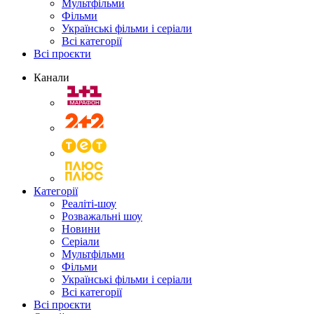
Мультфільми
Фільми
Українські фільми і серіали
Всі категорії
Всі проєкти
Канали
Категорії
Реаліті-шоу
Розважальні шоу
Новини
Серіали
Мультфільми
Фільми
Українські фільми і серіали
Всі категорії
Всі проєкти