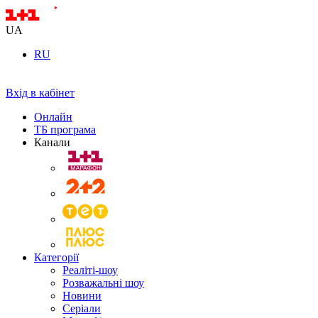
UA
RU
Вхід в кабінет
Онлайн
ТБ програма
Канали
Категорії
Реаліті-шоу
Розважальні шоу
Новини
Серіали