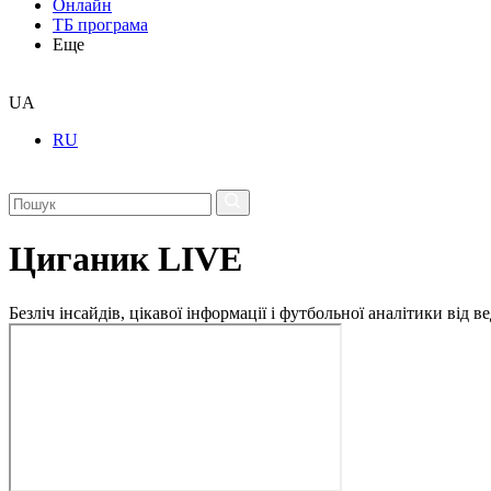
Онлайн
ТБ програма
Еще
UA
RU
Циганик LIVE
Безліч інсайдів, цікавої інформації і футбольної аналітики в