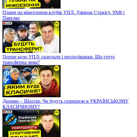
Плани на міжсезоння клубів УПЛ. Дзвінок Суркісу. УАФ і
Павелко
Перше коло УПЛ: скандали і несподіванки. Що готує
трансферна зима?
Динамо – Шахтар. Чи будуть сюрпризи в УКРАЇНСЬКОМУ
КЛАСИЧНОМУ?