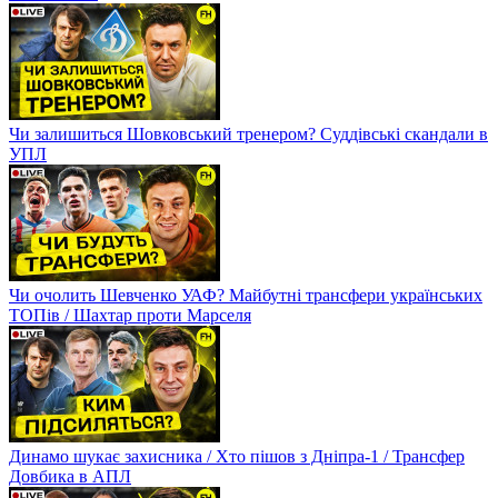
Чи залишиться Шовковський тренером? Суддівські скандали в
УПЛ
Чи очолить Шевченко УАФ? Майбутні трансфери українських
ТОПів / Шахтар проти Марселя
Динамо шукає захисника / Хто пішов з Дніпра-1 / Трансфер
Довбика в АПЛ