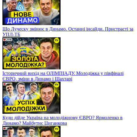
Що Луческу змінює в Динамо. Останні інсайди. Пристрасті за
УПЛ-ТБ
Історичний вихід на ОЛІМПІАДУ. Молодіжка у півфіналі
ЄВРО, зміни в Динамо і Шахтарі
Куди дійде Україна на молодіжному ЄВРО? Ярмоленко в
Динамо? Майбутнє Циганкова