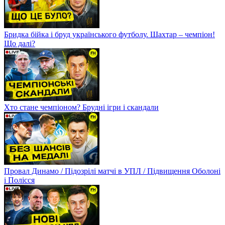
Бридка бійка і бруд українського футболу. Шахтар – чемпіон!
Що далі?
Хто стане чемпіоном? Брудні ігри і скандали
Провал Динамо / Підозрілі матчі в УПЛ / Підвищення Оболоні
і Полісся