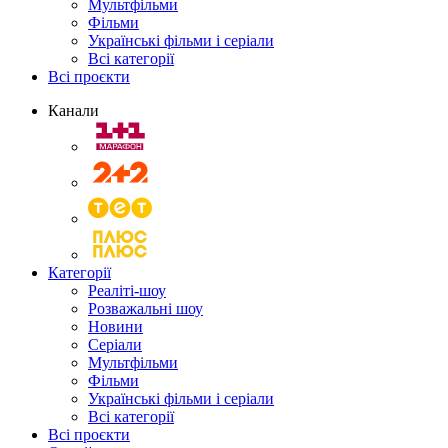
Мультфільми
Фільми
Українські фільми і серіали
Всі категорії
Всі проєкти
Канали
Категорії
Реаліті-шоу
Розважальні шоу
Новини
Серіали
Мультфільми
Фільми
Українські фільми і серіали
Всі категорії
Всі проєкти