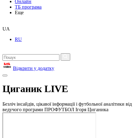
Онлайн
ТБ програма
Еще
UA
RU
Відкрити у додатку
Циганик LIVE
Безліч інсайдів, цікавої інформації і футбольної аналітики від
ведучого програми ПРОФУТБОЛ Ігоря Циганика