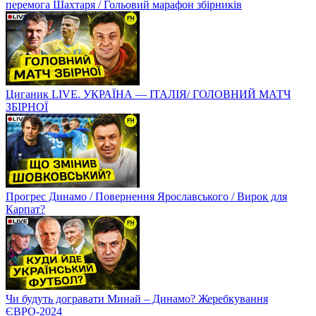
перемога Шахтаря / Гольовий марафон збірників
Циганик LIVE. УКРАЇНА — ІТАЛІЯ/ ГОЛОВНИЙ МАТЧ
ЗБІРНОЇ
Прогрес Динамо / Повернення Ярославського / Вирок для
Карпат?
Чи будуть догравати Минай – Динамо? Жеребкування
ЄВРО-2024