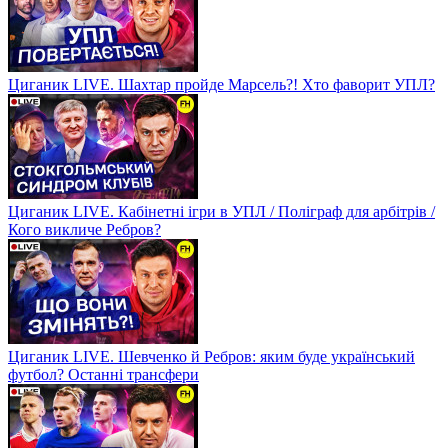
Циганик LIVE. Шахтар пройде Марсель?! Хто фаворит УПЛ?
Циганик LIVE. Кабінетні ігри в УПЛ / Поліграф для арбітрів /
Кого викличе Ребров?
Циганик LIVE. Шевченко й Ребров: яким буде український
футбол? Останні трансфери