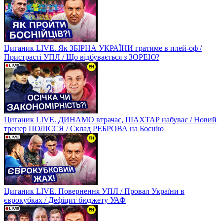
Циганик LIVE. Як ЗБІРНА УКРАЇНИ гратиме в плей-оф /
Пристрасті УПЛ / Що відбувається з ЗОРЕЮ?
Циганик LIVE. ДИНАМО втрачає, ШАХТАР набуває / Новий
тренер ПОЛІССЯ / Склад РЕБРОВА на Боснію
Циганик LIVE. Повернення УПЛ / Провал України в
єврокубках / Дефіцит бюджету УАФ