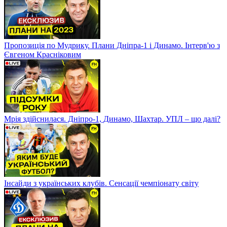
Пропозиція по Мудрику. Плани Дніпра-1 і Динамо. Інтерв'ю з
Євгеном Красніковим
Мрія здійснилася. Дніпро-1, Динамо, Шахтар. УПЛ – що далі?
Інсайди з українських клубів. Сенсації чемпіонату світу