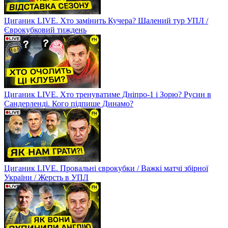
Циганик LIVE. Хто замінить Кучера? Шалений тур УПЛ /
Єврокубковий тиждень
Циганик LIVE. Хто тренуватиме Дніпро-1 і Зорю? Русин в
Сандерленді. Кого підпише Динамо?
Циганик LIVE. Провальні єврокубки / Важкі матчі збірної
України / Жерсть в УПЛ