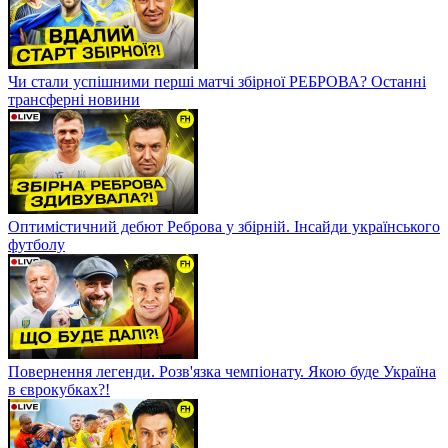
Чи стали успішними перші матчі збірної РЕБРОВА? Останні
трансферні новини
Оптимістичний дебют Реброва у збірній. Інсайди українського
футболу
Повернення легенди. Розв'язка чемпіонату. Якою буде Україна
в єврокубках?!