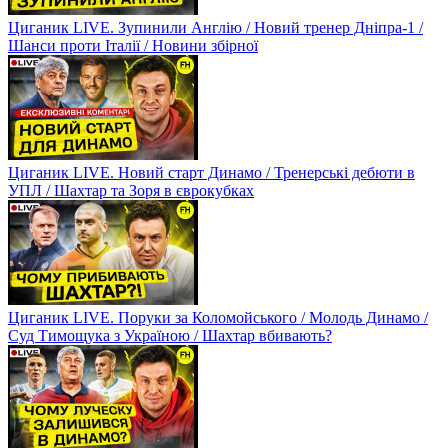
Циганик LIVE. Зупинили Англію / Новий тренер Дніпра-1 /
Шанси проти Італії / Новини збірної
Циганик LIVE. Новий старт Динамо / Тренерські дебюти в
УПЛ / Шахтар та Зоря в єврокубках
Циганик LIVE. Поруки за Коломойського / Молодь Динамо /
Суд Тимощука з Україною / Шахтар вбивають?