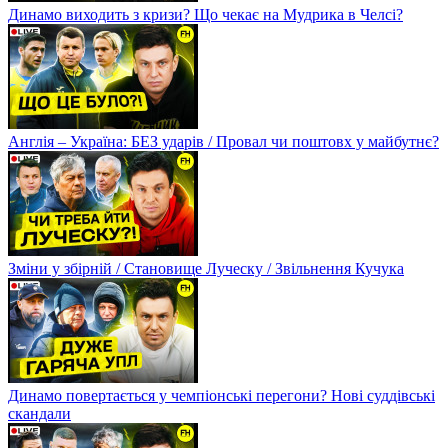
Динамо виходить з кризи? Що чекає на Мудрика в Челсі?
Англія – Україна: БЕЗ ударів / Провал чи поштовх у майбутнє?
Зміни у збірній / Становище Луческу / Звільнення Кучука
Динамо повертається у чемпіонські перегони? Нові суддівські
скандали