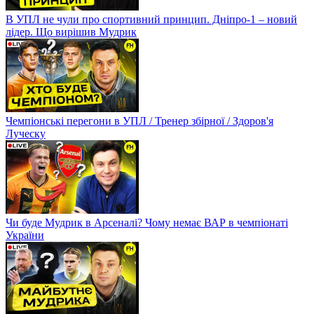
В УПЛ не чули про спортивний принцип. Дніпро-1 – новий
лідер. Що вирішив Мудрик
Чемпіонські перегони в УПЛ / Тренер збірної / Здоров'я
Луческу
Чи буде Мудрик в Арсеналі? Чому немає ВАР в чемпіонаті
України