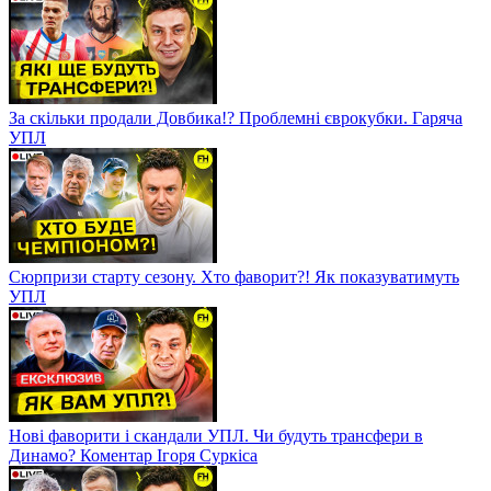
За скільки продали Довбика!? Проблемні єврокубки. Гаряча
УПЛ
Сюрпризи старту сезону. Хто фаворит?! Як показуватимуть
УПЛ
Нові фаворити і скандали УПЛ. Чи будуть трансфери в
Динамо? Коментар Ігоря Суркіса