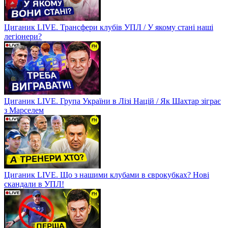
Циганик LIVE. Трансфери клубів УПЛ / У якому стані наші
легіонери?
Циганик LIVE. Група України в Лізі Націй / Як Шахтар зіграє
з Марселем
Циганик LIVE. Що з нашими клубами в єврокубках? Нові
скандали в УПЛ!