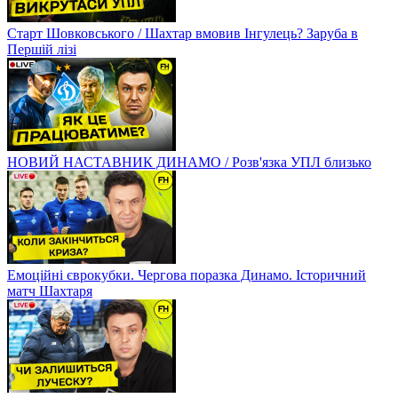
Старт Шовковського / Шахтар вмовив Інгулець? Заруба в
Першій лізі
НОВИЙ НАСТАВНИК ДИНАМО / Розв'язка УПЛ близько
Емоційні єврокубки. Чергова поразка Динамо. Історичний
матч Шахтаря