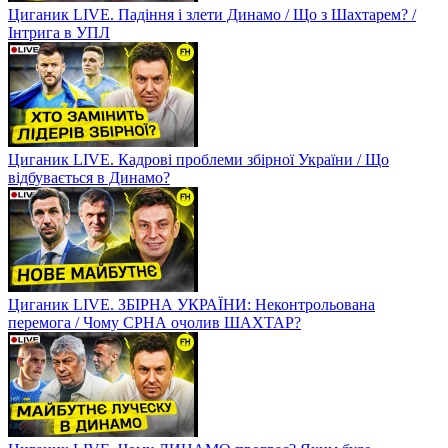
Циганик LIVE. Падіння і злети Динамо / Що з Шахтарем? /
Інтрига в УПЛ
Циганик LIVE. Кадрові проблеми збірної України / Що
відбувається в Динамо?
Циганик LIVE. ЗБІРНА УКРАЇНИ: Неконтрольована
перемога / Чому СРНА очолив ШАХТАР?