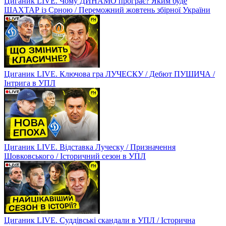
Циганик LIVE. Чому ДИНАМО програє? Яким буде
ШАХТАР із Срною / Переможний жовтень збірної України
Циганик LIVE. Ключова гра ЛУЧЕСКУ / Дебют ПУШИЧА /
Інтрига в УПЛ
Циганик LIVE. Відставка Луческу / Призначення
Шовковського / Історичний сезон в УПЛ
Циганик LIVE. Суддівські скандали в УПЛ / Історична