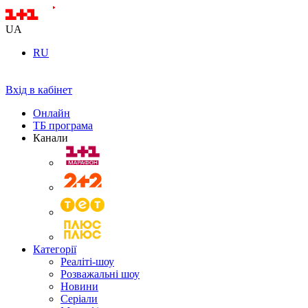
UA
RU
Вхід в кабінет
Онлайн
ТБ програма
Канали
Категорії
Реаліті-шоу
Розважальні шоу
Новини
Серіали