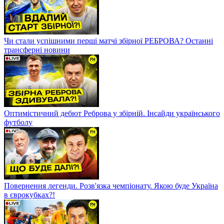
Чи стали успішними перші матчі збірної РЕБРОВА? Останні
трансферні новини
Оптимістичний дебют Реброва у збірній. Інсайди українського
футболу
Повернення легенди. Розв'язка чемпіонату. Якою буде Україна
в єврокубках?!