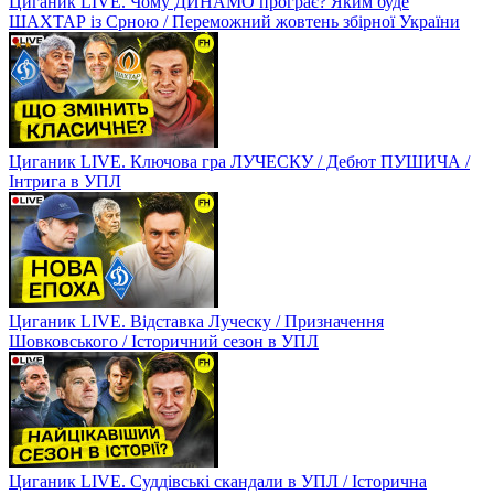
Циганик LIVE. Чому ДИНАМО програє? Яким буде
ШАХТАР із Срною / Переможний жовтень збірної України
Циганик LIVE. Ключова гра ЛУЧЕСКУ / Дебют ПУШИЧА /
Інтрига в УПЛ
Циганик LIVE. Відставка Луческу / Призначення
Шовковського / Історичний сезон в УПЛ
Циганик LIVE. Суддівські скандали в УПЛ / Історична