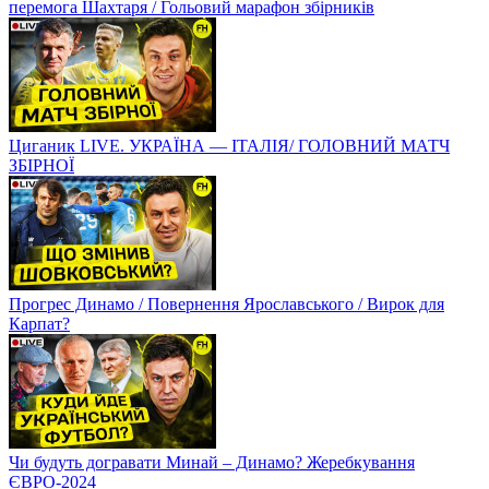
перемога Шахтаря / Гольовий марафон збірників
Циганик LIVE. УКРАЇНА — ІТАЛІЯ/ ГОЛОВНИЙ МАТЧ
ЗБІРНОЇ
Прогрес Динамо / Повернення Ярославського / Вирок для
Карпат?
Чи будуть догравати Минай – Динамо? Жеребкування
ЄВРО-2024