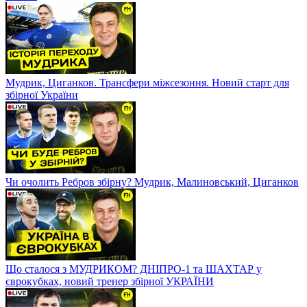
Мудрик, Циганков. Трансфери міжсезоння. Новий старт для
збірної України
Чи очолить Ребров збірну? Мудрик, Малиновський, Циганков
Що сталося з МУДРИКОМ? ДНІПРО-1 та ШАХТАР у
єврокубках, новий тренер збірної УКРАЇНИ