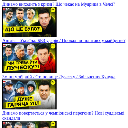
Динамо виходить з кризи? Що чекає на Мудрика в Челсі?
Англія – Україна: БЕЗ ударів / Провал чи поштовх у майбутнє?
Зміни у збірній / Становище Луческу / Звільнення Кучука
Динамо повертається у чемпіонські перегони? Нові суддівські
скандали