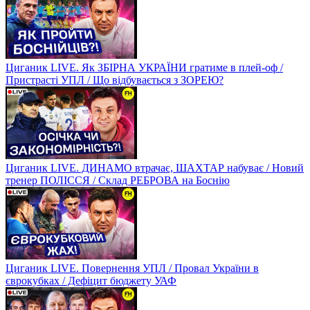
Циганик LIVE. Як ЗБІРНА УКРАЇНИ гратиме в плей-оф /
Пристрасті УПЛ / Що відбувається з ЗОРЕЮ?
Циганик LIVE. ДИНАМО втрачає, ШАХТАР набуває / Новий
тренер ПОЛІССЯ / Склад РЕБРОВА на Боснію
Циганик LIVE. Повернення УПЛ / Провал України в
єврокубках / Дефіцит бюджету УАФ