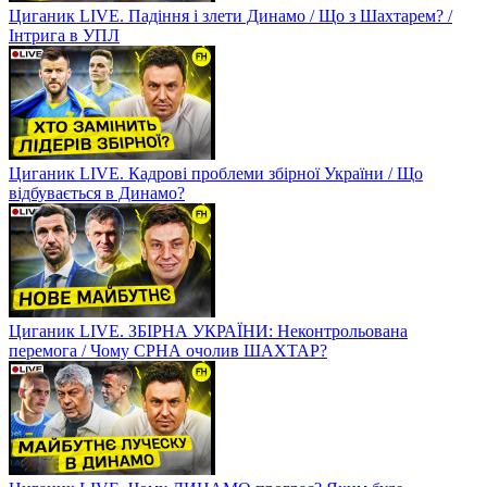
Циганик LIVE. Падіння і злети Динамо / Що з Шахтарем? /
Інтрига в УПЛ
Циганик LIVE. Кадрові проблеми збірної України / Що
відбувається в Динамо?
Циганик LIVE. ЗБІРНА УКРАЇНИ: Неконтрольована
перемога / Чому СРНА очолив ШАХТАР?