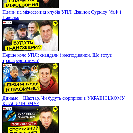
Плани на міжсезоння клубів УПЛ. Дзвінок Суркісу. УАФ і
Павелко
Перше коло УПЛ: скандали і несподіванки. Що готує
трансферна зима?
Динамо – Шахтар. Чи будуть сюрпризи в УКРАЇНСЬКОМУ
КЛАСИЧНОМУ?