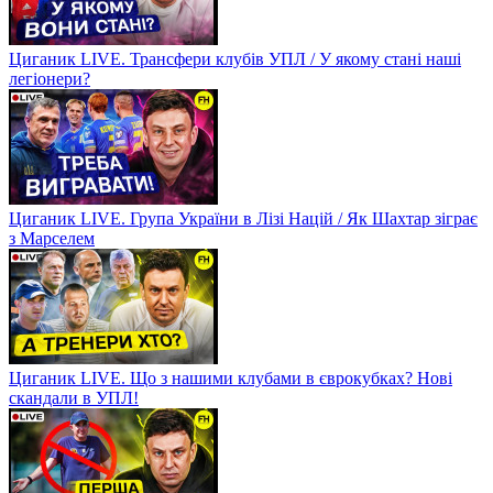
Циганик LIVE. Трансфери клубів УПЛ / У якому стані наші
легіонери?
Циганик LIVE. Група України в Лізі Націй / Як Шахтар зіграє
з Марселем
Циганик LIVE. Що з нашими клубами в єврокубках? Нові
скандали в УПЛ!