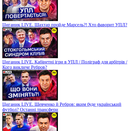
Циганик LIVE. Шахтар пройде Марсель?! Хто фаворит УПЛ?
Циганик LIVE. Кабінетні ігри в УПЛ / Поліграф для арбітрів /
Кого викличе Ребров?
Циганик LIVE. Шевченко й Ребров: яким буде український
футбол? Останні трансфери