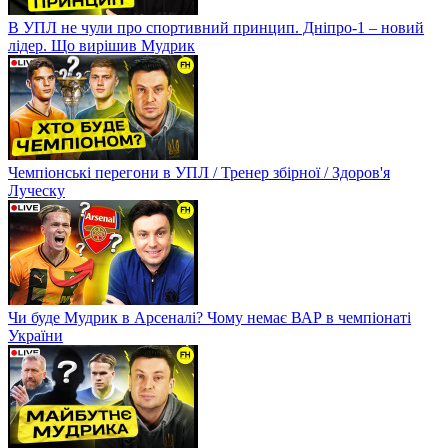
В УПЛ не чули про спортивний принцип. Дніпро-1 – новий
лідер. Що вирішив Мудрик
Чемпіонські перегони в УПЛ / Тренер збірної / Здоров'я
Луческу
Чи буде Мудрик в Арсеналі? Чому немає ВАР в чемпіонаті
України