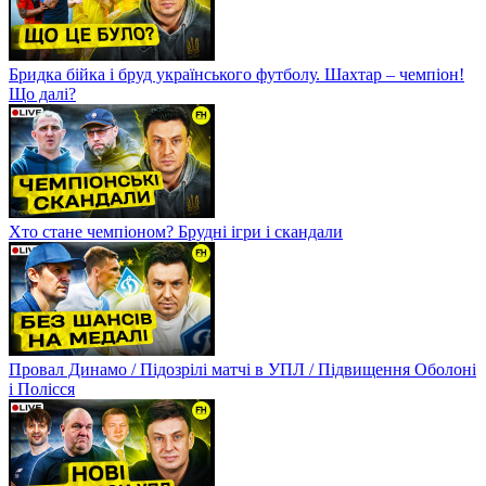
Бридка бійка і бруд українського футболу. Шахтар – чемпіон!
Що далі?
Хто стане чемпіоном? Брудні ігри і скандали
Провал Динамо / Підозрілі матчі в УПЛ / Підвищення Оболоні
і Полісся