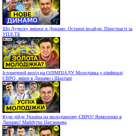
Що Луческу змінює в Динамо. Останні інсайди. Пристрасті за
УПЛ-ТБ
Історичний вихід на ОЛІМПІАДУ. Молодіжка у півфіналі
ЄВРО, зміни в Динамо і Шахтарі
Куди дійде Україна на молодіжному ЄВРО? Ярмоленко в
Динамо? Майбутнє Циганкова