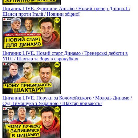
Циганик LIVE. Зупинили Англію / Новий тренер Дніпра-1 /
Шанси проти Італії / Новини збірної
Циганик LIVE. Новий старт Динамо / Тренерські дебюти в
УПЛ / Шахтар та Зоря в єврокубках
Циганик LIVE. Поруки за Коломойського / Молодь Динамо /
Суд Тимощука з Україною / Шахтар вбивають?