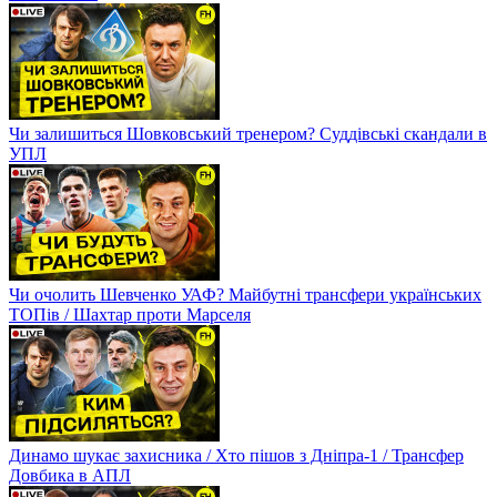
Чи залишиться Шовковський тренером? Суддівські скандали в
УПЛ
Чи очолить Шевченко УАФ? Майбутні трансфери українських
ТОПів / Шахтар проти Марселя
Динамо шукає захисника / Хто пішов з Дніпра-1 / Трансфер
Довбика в АПЛ