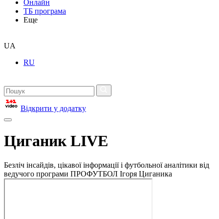
Онлайн
ТБ програма
Еще
UA
RU
Відкрити у додатку
Циганик LIVE
Безліч інсайдів, цікавої інформації і футбольної аналітики від
ведучого програми ПРОФУТБОЛ Ігоря Циганика