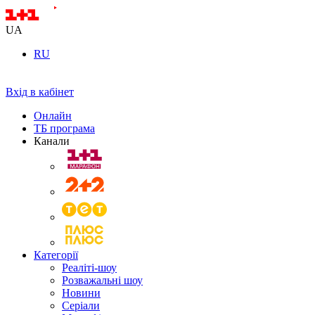
UA
RU
Вхід в кабінет
Онлайн
ТБ програма
Канали
Категорії
Реаліті-шоу
Розважальні шоу
Новини
Серіали