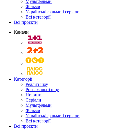
Мультфільми
Фільми
Українські фільми і серіали
Всі категорії
Всі проєкти
Канали
Категорії
Реаліті-шоу
Розважальні шоу
Новини
Серіали
Мультфільми
Фільми
Українські фільми і серіали
Всі категорії
Всі проєкти