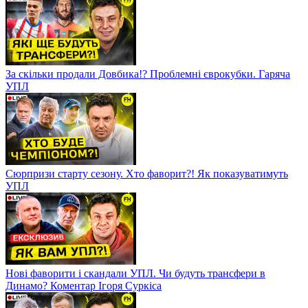
За скільки продали Довбика!? Проблемні єврокубки. Гаряча
УПЛ
Сюрпризи старту сезону. Хто фаворит?! Як показуватимуть
УПЛ
Нові фаворити і скандали УПЛ. Чи будуть трансфери в
Динамо? Коментар Ігоря Суркіса