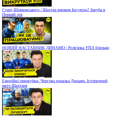
Старт Шовковського / Шахтар вмовив Інгулець? Заруба в
Першій лізі
НОВИЙ НАСТАВНИК ДИНАМО / Розв'язка УПЛ близько
Емоційні єврокубки. Чергова поразка Динамо. Історичний
матч Шахтаря