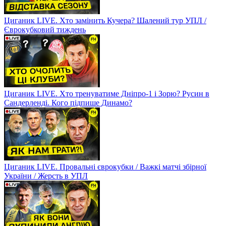
Циганик LIVE. Хто замінить Кучера? Шалений тур УПЛ /
Єврокубковий тиждень
Циганик LIVE. Хто тренуватиме Дніпро-1 і Зорю? Русин в
Сандерленді. Кого підпише Динамо?
Циганик LIVE. Провальні єврокубки / Важкі матчі збірної
України / Жерсть в УПЛ