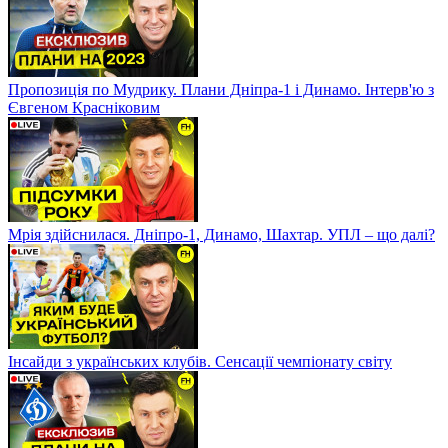
Пропозиція по Мудрику. Плани Дніпра-1 і Динамо. Інтерв'ю з
Євгеном Красніковим
Мрія здійснилася. Дніпро-1, Динамо, Шахтар. УПЛ – що далі?
Інсайди з українських клубів. Сенсації чемпіонату світу