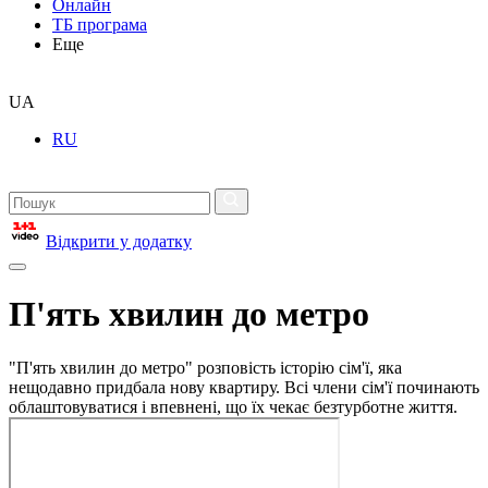
Онлайн
ТБ програма
Еще
UA
RU
Відкрити у додатку
П'ять хвилин до метро
"П'ять хвилин до метро" розповість історію сім'ї, яка
нещодавно придбала нову квартиру. Всі члени сім'ї починають
облаштовуватися і впевнені, що їх чекає безтурботне життя.