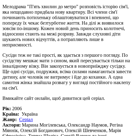
Мелодрама "П'ять хвилин до метро" розповість історію сім'ї,
яка нещодавно придбала нову квартиру. Всі члени сім'ї
починають потихеньку облаштовуватися і впевнені, що
попереду їх чекає безтурботне життя. На ділі ж виявилося
зовсім по-іншому. Кожен новий день приносить колотнечі,
відносини стають на межі розриву. Завжди слухняні діти
шукають нових відчуттів, а потрапляють лише в
неприємності.
Сусіди теж не такі прості, як здається з першого погляду. По
сусідству мешкає мати з сином, який пересувається тільки на
інвалідному візку. Він закохується в новоприїжджу сусідку.
Ще одні сусіди, подружжя, всіма силами намагаються завести
дитину, але чоловік не витримує і йде до коханки. А одна
самотня жінка знайшла розвагу у вигляді постійного наклепу
на сім'ї.
Вмикайте сайт онлайн, щоб дивитися цей серіал.
Рік:
2006
Країна:
Україна
Жанр:
Серіал
Актори:
Марина Могілевська, Олександр Наумов, Регіна
Мяннік, Олексій Богданович, Олексій Шевченков, Марія
Єфросініна, Тетяна Шеліга, Сергій Варчук та інші.