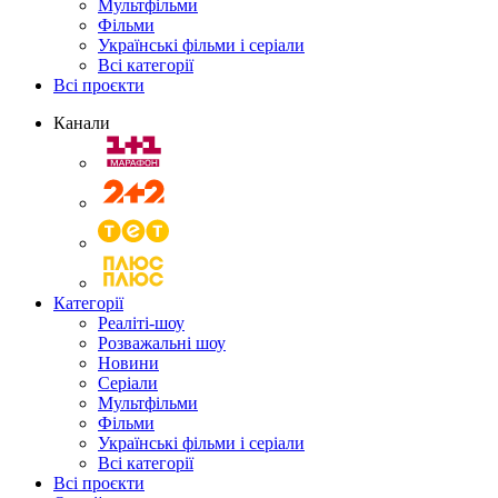
Мультфільми
Фільми
Українські фільми і серіали
Всі категорії
Всі проєкти
Канали
Категорії
Реаліті-шоу
Розважальні шоу
Новини
Серіали
Мультфільми
Фільми
Українські фільми і серіали
Всі категорії
Всі проєкти