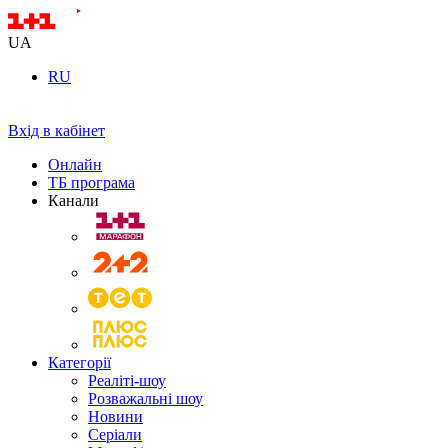
UA
RU
Вхід в кабінет
Онлайн
ТБ програма
Канали
Категорії
Реаліті-шоу
Розважальні шоу
Новини
Серіали