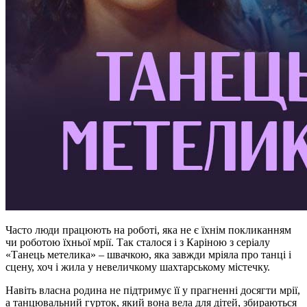
Часто люди працюють на роботі, яка не є їхнім покликанням
чи роботою їхньої мрії. Так сталося і з Каріною з серіалу
«Танець метелика» – швачкою, яка завжди мріяла про танці і
сцену, хоч і жила у невеличкому шахтарському містечку.
Навіть власна родина не підтримує її у прагненні досягти мрії,
а танцювальний гурток, який вона вела для дітей, збираються