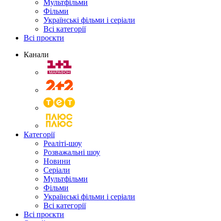
Мультфільми
Фільми
Українські фільми і серіали
Всі категорії
Всі проєкти
Канали
Категорії
Реаліті-шоу
Розважальні шоу
Новини
Серіали
Мультфільми
Фільми
Українські фільми і серіали
Всі категорії
Всі проєкти