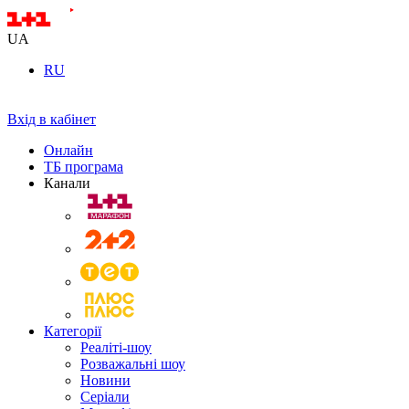
UA
RU
Вхід в кабінет
Онлайн
ТБ програма
Канали
Категорії
Реаліті-шоу
Розважальні шоу
Новини
Серіали