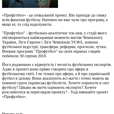
«Профутбол» - це унікальний проект. Він припаде до смаку
всім фанатам футболу. Напевно ви вже чули про програму, а
якщо ні, то слід надолужити.
"Профутбол" - футбольно-аналітичне ток-шоу, у студії якого
обговорюються найяскравіші моменти матчів Чемпіонату
України, Ліги Європи і Ліги Чемпіонів УЄФА, новини
футбольної індустрії, трансфери, реформи, прогнози, чутки.
Вперше програму "Профутбол" на своїх екранах глядачі
побачили 30 серпня 2010.
Його родзинкою є відвертість і чесність футбольних експертів.
Адже в проекті вони прямо говорять про афери в
футбольному світі. І не тільки про афери, а й про український
футбол в цілому. Вони аналізують всі матчі і точно знають як
повинні грати українські футболісти. Хочете поринути в світ
футболу? Цікаво як матчі оцінюють експерти? Хочете
розслабитися за переглядом проекту? - Тоді вмикайте проект
«Профутбол».
Читати далі