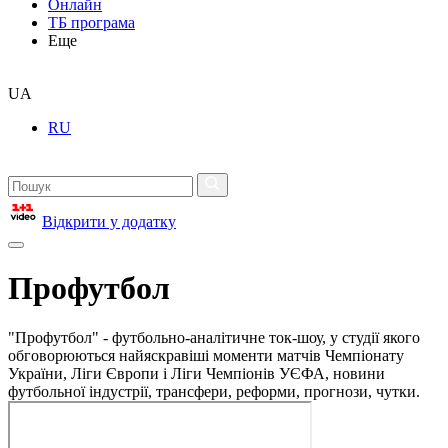
Онлайн
ТБ програма
Еще
UA
RU
Відкрити у додатку
Профутбол
"Профутбол" - футбольно-аналітичне ток-шоу, у студії якого
обговорюються найяскравіші моменти матчів Чемпіонату
України, Ліги Європи і Ліги Чемпіонів УЄФА, новини
футбольної індустрії, трансфери, реформи, прогнози, чутки.