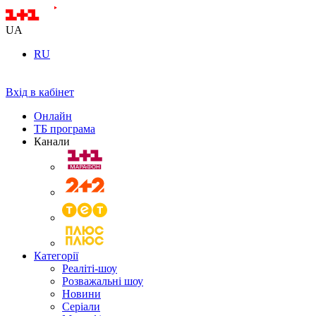
UA
RU
Вхід в кабінет
Онлайн
ТБ програма
Канали
Категорії
Реаліті-шоу
Розважальні шоу
Новини
Серіали