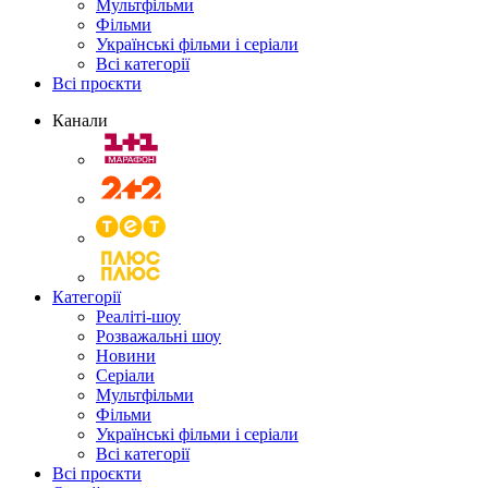
Мультфільми
Фільми
Українські фільми і серіали
Всі категорії
Всі проєкти
Канали
Категорії
Реаліті-шоу
Розважальні шоу
Новини
Серіали
Мультфільми
Фільми
Українські фільми і серіали
Всі категорії
Всі проєкти