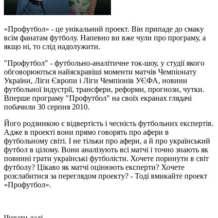
«Профутбол» - це унікальний проект. Він припаде до смаку
всім фанатам футболу. Напевно ви вже чули про програму, а
якщо ні, то слід надолужити.
"Профутбол" - футбольно-аналітичне ток-шоу, у студії якого
обговорюються найяскравіші моменти матчів Чемпіонату
України, Ліги Європи і Ліги Чемпіонів УЄФА, новини
футбольної індустрії, трансфери, реформи, прогнози, чутки.
Вперше програму "Профутбол" на своїх екранах глядачі
побачили 30 серпня 2010.
Його родзинкою є відвертість і чесність футбольних експертів.
Адже в проекті вони прямо говорять про афери в
футбольному світі. І не тільки про афери, а й про український
футбол в цілому. Вони аналізують всі матчі і точно знають як
повинні грати українські футболісти. Хочете поринути в світ
футболу? Цікаво як матчі оцінюють експерти? Хочете
розслабитися за переглядом проекту? - Тоді вмикайте проект
«Профутбол».
Читати далі