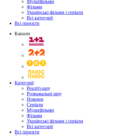
Мультфільми
Фільми
Українські фільми і серіали
Всі категорії
Всі проєкти
Канали
Категорії
Реаліті-шоу
Розважальні шоу
Новини
Серіали
Мультфільми
Фільми
Українські фільми і серіали
Всі категорії
Всі проєкти