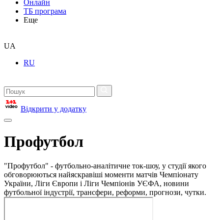
Онлайн
ТБ програма
Еще
UA
RU
Відкрити у додатку
Профутбол
"Профутбол" - футбольно-аналітичне ток-шоу, у студії якого
обговорюються найяскравіші моменти матчів Чемпіонату
України, Ліги Європи і Ліги Чемпіонів УЄФА, новини
футбольної індустрії, трансфери, реформи, прогнози, чутки.