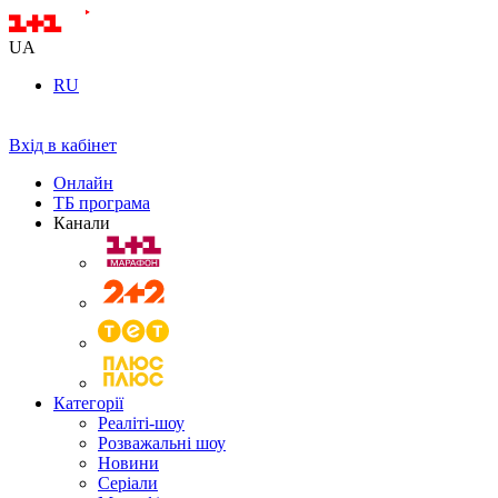
UA
RU
Вхід в кабінет
Онлайн
ТБ програма
Канали
Категорії
Реаліті-шоу
Розважальні шоу
Новини
Серіали