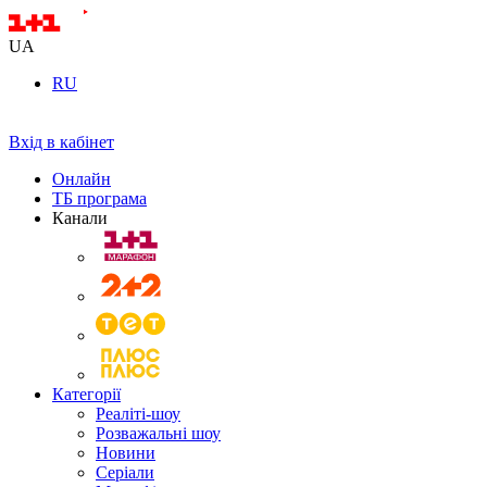
UA
RU
Вхід в кабінет
Онлайн
ТБ програма
Канали
Категорії
Реаліті-шоу
Розважальні шоу
Новини
Серіали