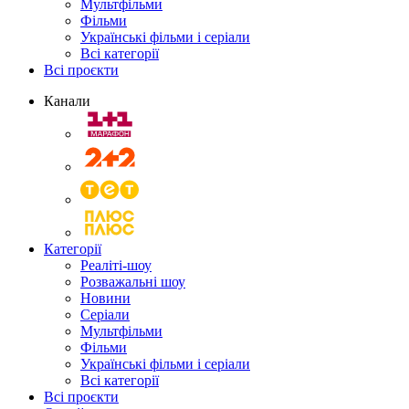
Мультфільми
Фільми
Українські фільми і серіали
Всі категорії
Всі проєкти
Канали
Категорії
Реаліті-шоу
Розважальні шоу
Новини
Серіали
Мультфільми
Фільми
Українські фільми і серіали
Всі категорії
Всі проєкти