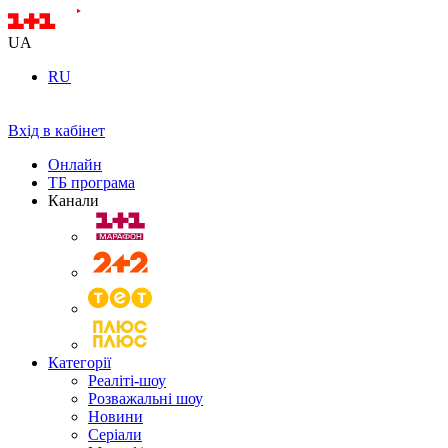
UA
RU
Вхід в кабінет
Онлайн
ТБ програма
Канали
Категорії
Реаліті-шоу
Розважальні шоу
Новини
Серіали