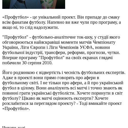
«Профутбол» - це унікальний проект. Він припаде до смаку
всім фанатам футболу. Напевно ви вже чули про програму, а
якщо ні, то слід надолужити.
"Профутбол" - футбольно-аналітичне ток-шоу, у студії якого
обговорюються найяскравіші моменти матчів Чемпіонату
України, Ліги Європи і Ліги Чемпіонів УЄФА, новини
футбольної індустрії, трансфери, реформи, прогнози, чутки.
Вперше програму "Профутбол" на своїх екранах глядачі
побачили 30 серпня 2010.
Його родзинкою є відвертість і чесність футбольних експертів.
Адже в проекті вони прямо говорять про афери в
футбольному світі. І не тільки про афери, а й про український
футбол в цілому. Вони аналізують всі матчі і точно знають як
повинні грати українські футболісти. Хочете поринути в світ
футболу? Цікаво як матчі оцінюють експерти? Хочете
розслабитися за переглядом проекту? - Тоді вмикайте проект
«Профутбол».
Читати далі