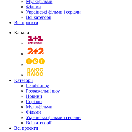
Мультфільми
Фільми
Українські фільми і серіали
Всі категорії
Всі проєкти
Канали
Категорії
Реаліті-шоу
Розважальні шоу
Новини
Серіали
Мультфільми
Фільми
Українські фільми і серіали
Всі категорії
Всі проєкти