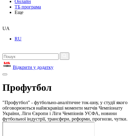
Онлайн
ТБ програма
Еще
UA
RU
Відкрити у додатку
Профутбол
"Профутбол" - футбольно-аналітичне ток-шоу, у студії якого
обговорюються найяскравіші моменти матчів Чемпіонату
України, Ліги Європи і Ліги Чемпіонів УЄФА, новини
футбольної індустрії, трансфери, реформи, прогнози, чутки.