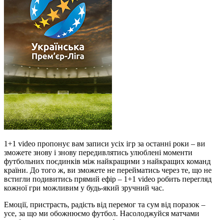
1+1 video пропонує вам записи усіх ігр за останні роки – ви
зможете знову і знову передивлятись улюблені моменти
футбольних поєдинків між найкращими з найкращих команд
країни. До того ж, ви зможете не перейматись через те, що не
встигли подивитись прямий ефір – 1+1 video робить перегляд
кожної гри можливим у будь-який зручний час.
Емоції, пристрасть, радість від перемог та сум від поразок –
усе, за що ми обожнюємо футбол. Насолоджуйся матчами