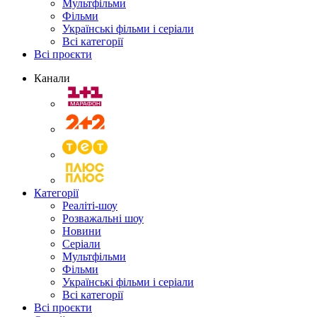
Мультфільми
Фільми
Українські фільми і серіали
Всі категорії
Всі проєкти
Канали
Категорії
Реаліті-шоу
Розважальні шоу
Новини
Серіали
Мультфільми
Фільми
Українські фільми і серіали
Всі категорії
Всі проєкти