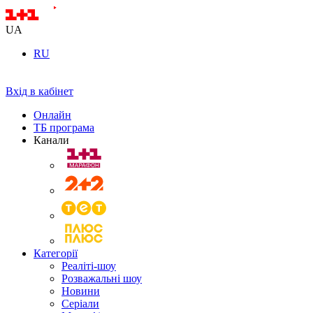
UA
RU
Вхід в кабінет
Онлайн
ТБ програма
Канали
Категорії
Реаліті-шоу
Розважальні шоу
Новини
Серіали