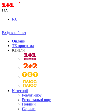
UA
RU
Вхід в кабінет
Онлайн
ТБ програма
Канали
Категорії
Реаліті-шоу
Розважальні шоу
Новини
Серіали