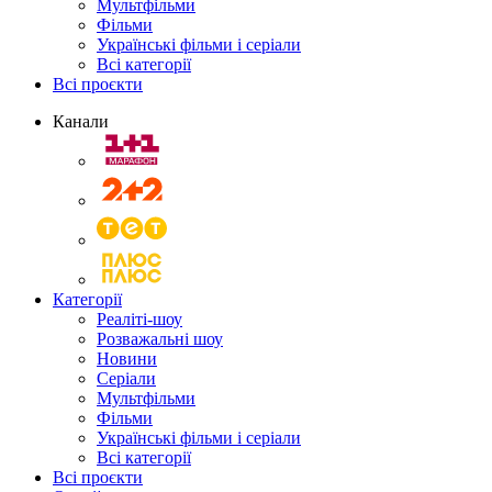
Мультфільми
Фільми
Українські фільми і серіали
Всі категорії
Всі проєкти
Канали
Категорії
Реаліті-шоу
Розважальні шоу
Новини
Серіали
Мультфільми
Фільми
Українські фільми і серіали
Всі категорії
Всі проєкти