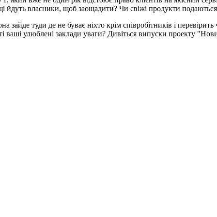
ощі йдуть власники, щоб заощадити? Чи свіжі продукти подаються
на зайде туди де не буває ніхто крім співробітників і перевірить
арті ваші улюблені заклади уваги? Дивіться випуски проекту "Но