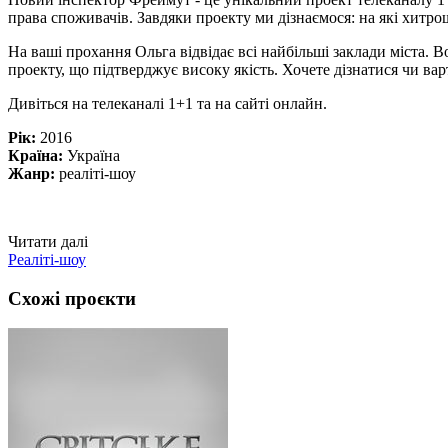
права споживачів. Завдяки проекту ми дізнаємося: на які хитр
На ваші прохання Ольга відвідає всі найбільші заклади міста. Во
проекту, що підтверджує високу якість. Хочете дізнатися чи в
Дивіться на телеканалі 1+1 та на сайті онлайн.
Рік:
2016
Країна:
Україна
Жанр:
реаліті-шоу
Читати далі
Реаліті-шоу
Схожі проєкти