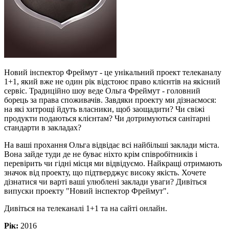
Новий інспектор Фреймут - це унікальний проект телеканалу
1+1, який вже не один рік відстоює право клієнтів на якісний
сервіс. Традиційно шоу веде Ольга Фреймут - головний
борець за права споживачів. Завдяки проекту ми дізнаємося:
на які хитрощі йдуть власники, щоб заощадити? Чи свіжі
продукти подаються клієнтам? Чи дотримуються санітарні
стандарти в закладах?
На ваші прохання Ольга відвідає всі найбільші заклади міста.
Вона зайде туди де не буває ніхто крім співробітників і
перевірить чи гідні місця ми відвідуємо. Найкращі отримають
значок від проекту, що підтверджує високу якість. Хочете
дізнатися чи варті ваші улюблені заклади уваги? Дивіться
випуски проекту "Новий інспектор Фреймут".
Дивіться на телеканалі 1+1 та на сайті онлайн.
Рік:
2016