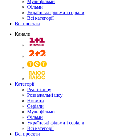
Мультфільми
Фільми
Українські фільми і серіали
Всі категорії
Всі проєкти
Канали
Категорії
Реаліті-шоу
Розважальні шоу
Новини
Серіали
Мультфільми
Фільми
Українські фільми і серіали
Всі категорії
Всі проєкти