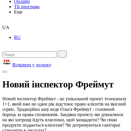
Онлайн
ТБ програма
Еще
UA
RU
Відкрити у додатку
Новий інспектор Фреймут
Новий інспектор Фреймут - це унікальний проект телеканалу
1+1, який вже не один рік відстоює право клієнтів на якісний
сервіс. Традиційно шоу веде Ольга Фреймут - головний
борець за права споживачів. Завдяки проекту ми дізнаємося:
на які хитрощі йдуть власники, щоб заощадити? Чи свіжі
продукти подаються клієнтам? Чи дотримуються санітарні
стандарти в закладах?