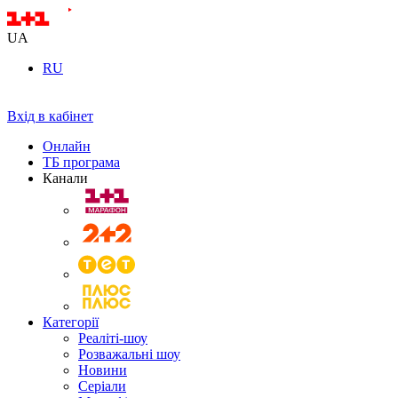
UA
RU
Вхід в кабінет
Онлайн
ТБ програма
Канали
Категорії
Реаліті-шоу
Розважальні шоу
Новини
Серіали