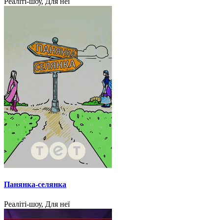
Реаліті-шоу, Для неї
Панянка-селянка
Реаліті-шоу, Для неї