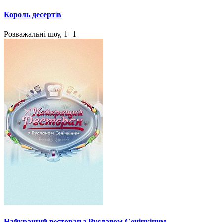
Король десертів
Розважальні шоу, 1+1
Найкращий ресторан з Русланом Сенічкіним