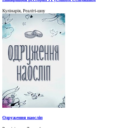
Кулінарія, Реаліті-шоу
Одруження наосліп